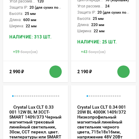
Цветопередача (CRI):
90 (хорошая)
Угол рассеивания света °:
120
Угол рассеивания света °:
24
Защита IP:
20 (для сухих пом.)
Защита IP:
20 (для сухих пом.)
Высота:
25 мм
Высота:
25 мм
Длина:
600 мм
Длина:
220 мм
Ширина:
22 мм
Ширина:
22 мм
НАЛИЧИЕ: 313 ШТ.
НАЛИЧИЕ: 25 ШТ.
+
59
бонус(ов)
+
43
бонус(ов)
2 990
₽
2 190
₽
Crystal Lux CLT 0.33
Crystal Lux CLT 0.34 001
20W BL 4000K 1409/372
001 12W BL M 3CCT-
Низкопрофильный
SMART 1409/373 Черный
магнитный линейный
магнитный трековый
светильник черного
линейный светильник,
цвета, 715x18x16мм,
30см, CCT перекл. цвет.
напряжение 48V 20Вт
температуры или SMART