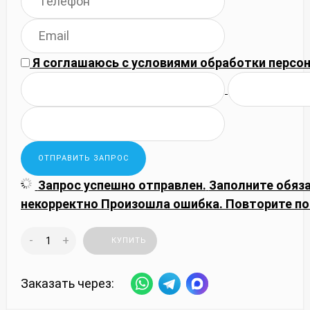
Я соглашаюсь с
условиями обработки
персон
Запрос успешно отправлен.
Заполните обяз
некорректно
Произошла ошибка. Повторите по
-
+
КУПИТЬ
Заказать через: