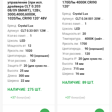
1700Лм 4000К CRI90
управление (при исп.
120°
драйвера CLT 0.203
08/09 SMART), 12Вт,
Бренд:
Crystal Lux
3000,4000,6000К,
1020Лм, CRI90 120° 48V
Артикул:
CLT 0.34 001 20W BL 4000K
Кол-во ламп или LED:
1
Бренд:
Crystal Lux
Цоколь:
LED
Артикул:
CLT 0.33 001 12W BL M 3CCT-SMART
Мощность вт:
20
Кол-во ламп или LED:
1
Температура света:
4000K (нейтральный)
Цоколь:
LED
Яркость лм:
1700
Мощность вт:
12
Цветопередача (CRI):
90 (хорошая)
Яркость лм:
1020
Угол рассеивания света °:
120
Цветопередача (CRI):
90 (хорошая)
Защита IP:
20 (для сухих пом.)
Угол рассеивания света °:
120
Высота:
18 мм
Защита IP:
20 (для сухих пом.)
Длина:
715 мм
Высота:
25 мм
Ширина:
16 мм
Длина:
300 мм
Ширина:
22 мм
НАЛИЧИЕ: 89 ШТ.
НАЛИЧИЕ: 275 ШТ.
+
37
бонус(ов)
+
37
бонус(ов)