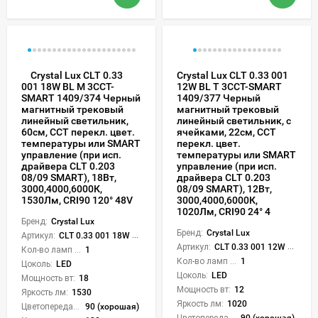
Crystal Lux CLT 0.33
Crystal Lux CLT 0.33 001
12W BL T 3CCT-SMART
001 18W BL M 3CCT-
1409/377 Черный
SMART 1409/374 Черный
магнитный трековый
магнитный трековый
линейный светильник, с
линейный светильник,
ячейками, 22см, CCT
60см, CCT перекл. цвет.
перекл. цвет.
температуры или SMART
температуры или SMART
управление (при исп.
управление (при исп.
драйвера CLT 0.203
драйвера CLT 0.203
08/09 SMART), 18Вт,
08/09 SMART), 12Вт,
3000,4000,6000К,
3000,4000,6000К,
1530Лм, CRI90 120° 48V
1020Лм, CRI90 24° 4
Бренд:
Crystal Lux
Бренд:
Crystal Lux
Артикул:
CLT 0.33 001 18W BL M 3CCT-SMART
Артикул:
CLT 0.33 001 12W BL T 3CCT-SMART
Кол-во ламп или LED:
1
Кол-во ламп или LED:
1
Цоколь:
LED
Цоколь:
LED
Мощность вт:
18
Мощность вт:
12
Яркость лм:
1530
Яркость лм:
1020
Цветопередача (CRI):
90 (хорошая)