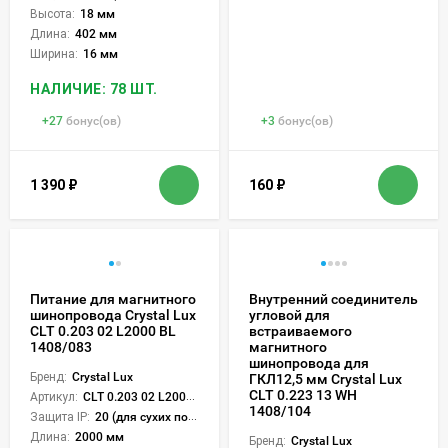
Высота:
18 мм
Длина:
402 мм
Ширина:
16 мм
НАЛИЧИЕ: 78 ШТ.
+
27
бонус(ов)
+
3
бонус(ов)
1 390
₽
160
₽
Питание для магнитного
Внутренний соединитель
шинопровода Crystal Lux
угловой для
CLT 0.203 02 L2000 BL
встраиваемого
1408/083
магнитного
шинопровода для
Бренд:
Crystal Lux
ГКЛ12,5 мм Crystal Lux
CLT 0.223 13 WH
Артикул:
CLT 0.203 02 L2000 BL
1408/104
Защита IP:
20 (для сухих пом.)
Длина:
2000 мм
Бренд:
Crystal Lux