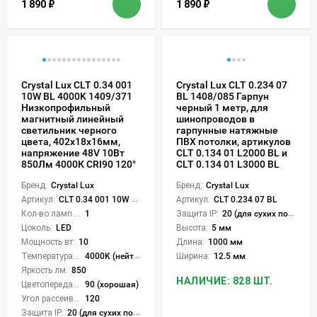
1 890
₽
1 890
₽
Crystal Lux CLT 0.34 001
Crystal Lux CLT 0.234 07
10W BL 4000K 1409/371
BL 1408/085 Гарпун
Низкопрофильный
черный 1 метр, для
магнитный линейный
шинопроводов в
светильник черного
гарпунные натяжные
цвета, 402x18x16мм,
ПВХ потолки, артикулов
напряжение 48V 10Вт
CLT 0.134 01 L2000 BL и
850Лм 4000К CRI90 120°
CLT 0.134 01 L3000 BL
Бренд:
Crystal Lux
Бренд:
Crystal Lux
Артикул:
CLT 0.34 001 10W BL 4000K
Артикул:
CLT 0.234 07 BL
Кол-во ламп или LED:
1
Защита IP:
20 (для сухих пом.)
Цоколь:
LED
Высота:
5 мм
Мощность вт:
10
Длина:
1000 мм
Температура света:
4000K (нейтральный)
Ширина:
12.5 мм
Яркость лм:
850
НАЛИЧИЕ: 828 ШТ.
Цветопередача (CRI):
90 (хорошая)
Угол рассеивания света °:
120
Защита IP:
20 (для сухих пом.)