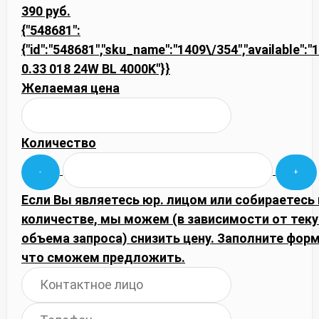
390 руб.
{"548681":
{"id":"548681","sku_name":"1409\/354","available":"1"
0.33 018 24W BL 4000K"}}
Желаемая цена
Количество
Если Вы являетесь юр. лицом или собираетесь
количестве, мы можем (в зависимости от тек
объема запроса) снизить цену. Заполните фор
что сможем предложить.