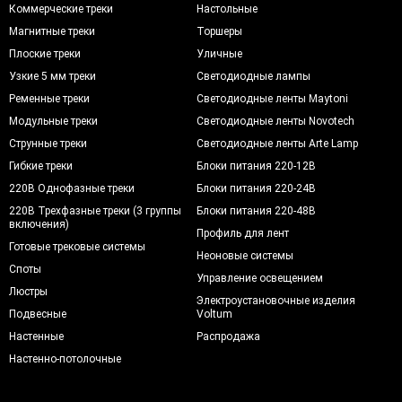
Коммерческие треки
Настольные
Магнитные треки
Торшеры
Плоские треки
Уличные
Узкие 5 мм треки
Светодиодные лампы
Ременные треки
Светодиодные ленты Maytoni
Модульные треки
Светодиодные ленты Novotech
Струнные треки
Светодиодные ленты Arte Lamp
Гибкие треки
Блоки питания 220-12В
220В Однофазные треки
Блоки питания 220-24В
220В Трехфазные треки (3 группы
Блоки питания 220-48В
включения)
Профиль для лент
Готовые трековые системы
Неоновые системы
Споты
Управление освещением
Люстры
Электроустановочные изделия
Подвесные
Voltum
Настенные
Распродажа
Настенно-потолочные