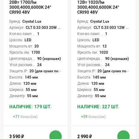
20Вт 1700Лм
12Вт 1020Лм
3000,4000,6000К 24°
3000,4000,6000К 24°
CRI90 48V
CRI90 48V
Бренд:
Crystal Lux
Бренд:
Crystal Lux
Артикул:
CLT 0.33 003 20W BL 3CCT-SMART
Артикул:
CLT 0.33 003 12W BL 3CCT-SMART
Кол-во ламп или LED:
1
Кол-во ламп или LED:
1
Цоколь:
LED
Цоколь:
LED
Мощность вт:
20
Мощность вт:
12
Яркость лм:
1700
Яркость лм:
1020
Цветопередача (CRI):
90 (хорошая)
Цветопередача (CRI):
90 (хорошая)
Угол рассеивания света °:
24
Угол рассеивания света °:
24
Защита IP:
20 (для сухих пом.)
Защита IP:
20 (для сухих пом.)
Высота:
145 мм
Высота:
145 мм
Длина:
120 мм
Длина:
120 мм
Ширина:
55 мм
Ширина:
55 мм
Диаметр:
55 мм
Диаметр:
55 мм
НАЛИЧИЕ: 179 ШТ.
НАЛИЧИЕ: 227 ШТ.
+
71
бонус(ов)
+
59
бонус(ов)
3 590
₽
2 990
₽