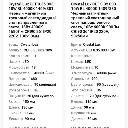
Crystal Lux CLT 0.35 003
Crystal Lux CLT 0.35 003
18W BL 4000K 1409/381
10W BL 4000K 1409/380
Черный магнитный
Черный магнитный
трековый светодиодный
трековый светодиодный
спот направленного
спот направленного
света, 18Вт 4000К
света, 10Вт 4000К 900Лм
1680Лм CRI90 36° IP20
CRI90 36° IP20 220V,
220V, 130x90мм
90x50мм
Бренд:
Crystal Lux
Бренд:
Crystal Lux
Артикул:
CLT 0.35 003 18W BL 4000K
Артикул:
CLT 0.35 003 10W BL 4000K
Кол-во ламп или LED:
1
Кол-во ламп или LED:
1
Цоколь:
LED
Цоколь:
LED
Мощность вт:
18
Мощность вт:
10
Температура света:
4000K (нейтральный)
Температура света:
4000K (нейтральный)
Яркость лм:
1680
Яркость лм:
900
Цветопередача (CRI):
90 (хорошая)
Цветопередача (CRI):
90 (хорошая)
Угол рассеивания света °:
36
Угол рассеивания света °:
36
Защита IP:
20 (для сухих пом.)
Защита IP:
20 (для сухих пом.)
Высота:
150 мм
Высота:
110 мм
Длина:
130 мм
Длина:
90 мм
Ширина:
90 мм
Ширина:
50 мм
Диаметр:
90 мм
Диаметр:
50 мм