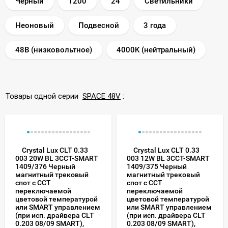
Черный
1200
24
Светильники
Неоновый
Подвесной
3 года
48В (низковольтное)
4000K (нейтральный)
Товары одной серии
SPACE 48V
:
Crystal Lux CLT 0.33
Crystal Lux CLT 0.33
003 20W BL 3CCT-SMART
003 12W BL 3CCT-SMART
1409/376 Черный
1409/375 Черный
магнитный трековый
магнитный трековый
спот с CCT
спот с CCT
переключаемой
переключаемой
цветовой температурой
цветовой температурой
или SMART управлением
или SMART управлением
(при исп. драйвера CLT
(при исп. драйвера CLT
0.203 08/09 SMART),
0.203 08/09 SMART),