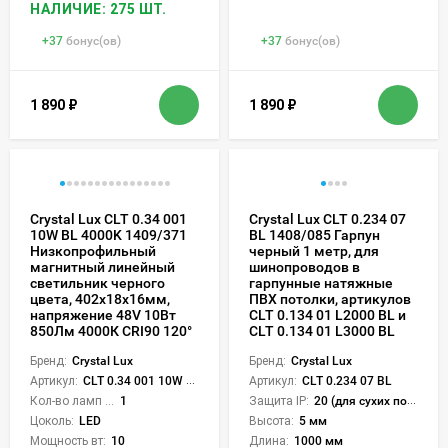
НАЛИЧИЕ: 275 ШТ.
+
37
бонус(ов)
+
37
бонус(ов)
1 890
₽
1 890
₽
Crystal Lux CLT 0.34 001
Crystal Lux CLT 0.234 07
10W BL 4000K 1409/371
BL 1408/085 Гарпун
Низкопрофильный
черный 1 метр, для
магнитный линейный
шинопроводов в
светильник черного
гарпунные натяжные
цвета, 402x18x16мм,
ПВХ потолки, артикулов
напряжение 48V 10Вт
CLT 0.134 01 L2000 BL и
850Лм 4000К CRI90 120°
CLT 0.134 01 L3000 BL
Бренд:
Crystal Lux
Бренд:
Crystal Lux
Артикул:
CLT 0.34 001 10W BL 4000K
Артикул:
CLT 0.234 07 BL
Кол-во ламп или LED:
1
Защита IP:
20 (для сухих пом.)
Цоколь:
LED
Высота:
5 мм
Мощность вт:
10
Длина:
1000 мм