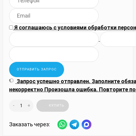
Я соглашаюсь с
условиями обработки
персон
Запрос успешно отправлен.
Заполните обяз
некорректно
Произошла ошибка. Повторите по
-
+
КУПИТЬ
Заказать через: