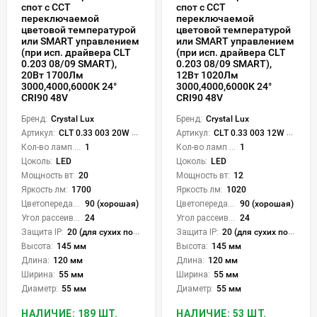
спот с CCT
спот с CCT
переключаемой
переключаемой
цветовой температурой
цветовой температурой
или SMART управлением
или SMART управлением
(при исп. драйвера CLT
(при исп. драйвера CLT
0.203 08/09 SMART),
0.203 08/09 SMART),
20Вт 1700Лм
12Вт 1020Лм
3000,4000,6000К 24°
3000,4000,6000К 24°
CRI90 48V
CRI90 48V
Бренд:
Crystal Lux
Бренд:
Crystal Lux
Артикул:
CLT 0.33 003 20W BL 3CCT-SMART
Артикул:
CLT 0.33 003 12W BL 3CCT-SMART
Кол-во ламп или LED:
1
Кол-во ламп или LED:
1
Цоколь:
LED
Цоколь:
LED
Мощность вт:
20
Мощность вт:
12
Яркость лм:
1700
Яркость лм:
1020
Цветопередача (CRI):
90 (хорошая)
Цветопередача (CRI):
90 (хорошая)
Угол рассеивания света °:
24
Угол рассеивания света °:
24
Защита IP:
20 (для сухих пом.)
Защита IP:
20 (для сухих пом.)
Высота:
145 мм
Высота:
145 мм
Длина:
120 мм
Длина:
120 мм
Ширина:
55 мм
Ширина:
55 мм
Диаметр:
55 мм
Диаметр:
55 мм
НАЛИЧИЕ: 189 ШТ.
НАЛИЧИЕ: 53 ШТ.