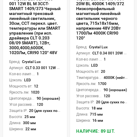
20W BL 4000K 1409/372
001 12W BL M 3CCT-
Низкопрофильный
SMART 1409/373 Черный
магнитный линейный
магнитный трековый
светильник черного
линейный светильник,
цвета, 715x18x16мм,
30см, CCT перекл. цвет.
напряжение 48V 20Вт
температуры или SMART
1700Лм 4000К CRI90
управление (при исп.
120°
драйвера CLT 0.203
08/09 SMART), 12Вт,
Бренд:
Crystal Lux
3000,4000,6000К,
1020Лм, CRI90 120° 48V
Артикул:
CLT 0.34 001 20W BL 4000K
Кол-во ламп или LED:
1
Бренд:
Crystal Lux
Цоколь:
LED
Артикул:
CLT 0.33 001 12W BL M 3CCT-SMART
Мощность вт:
20
Кол-во ламп или LED:
1
Температура света:
4000K (нейтральный)
Цоколь:
LED
Яркость лм:
1700
Мощность вт:
12
Цветопередача (CRI):
90 (хорошая)
Яркость лм:
1020
Угол рассеивания света °:
120
Цветопередача (CRI):
90 (хорошая)
Защита IP:
20 (для сухих пом.)
Угол рассеивания света °:
120
Высота:
18 мм
Защита IP:
20 (для сухих пом.)
Длина:
715 мм
Высота:
25 мм
Ширина:
16 мм
Длина:
300 мм
Ширина:
22 мм
НАЛИЧИЕ: 89 ШТ.