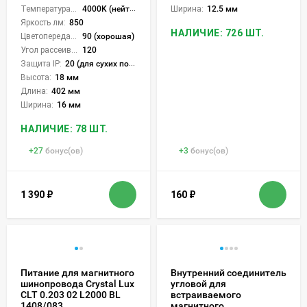
Температура света:
4000K (нейтральный)
Ширина:
12.5 мм
Яркость лм:
850
НАЛИЧИЕ: 726 ШТ.
Цветопередача (CRI):
90 (хорошая)
Угол рассеивания света °:
120
Защита IP:
20 (для сухих пом.)
Высота:
18 мм
Длина:
402 мм
Ширина:
16 мм
НАЛИЧИЕ: 78 ШТ.
+
27
бонус(ов)
+
3
бонус(ов)
1 390
₽
160
₽
Питание для магнитного
Внутренний соединитель
шинопровода Crystal Lux
угловой для
CLT 0.203 02 L2000 BL
встраиваемого
1408/083
магнитного