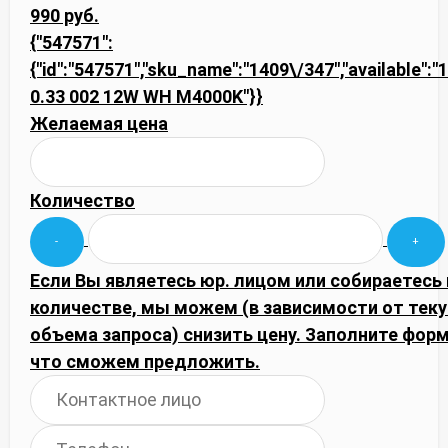
990 руб.
{"547571":
{"id":"547571","sku_name":"1409\/347","available":"1"
0.33 002 12W WH M4000K"}}
Желаемая цена
Количество
Если Вы являетесь юр. лицом или собираетесь
количестве, мы можем (в зависимости от тек
объема запроса) снизить цену. Заполните фор
что сможем предложить.