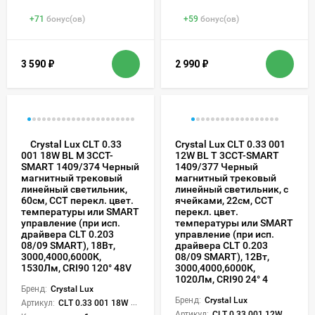
+
71
бонус(ов)
+
59
бонус(ов)
3 590
₽
2 990
₽
Crystal Lux CLT 0.33
Crystal Lux CLT 0.33 001
12W BL T 3CCT-SMART
001 18W BL M 3CCT-
1409/377 Черный
SMART 1409/374 Черный
магнитный трековый
магнитный трековый
линейный светильник, с
линейный светильник,
ячейками, 22см, CCT
60см, CCT перекл. цвет.
перекл. цвет.
температуры или SMART
температуры или SMART
управление (при исп.
управление (при исп.
драйвера CLT 0.203
драйвера CLT 0.203
08/09 SMART), 18Вт,
08/09 SMART), 12Вт,
3000,4000,6000К,
3000,4000,6000К,
1530Лм, CRI90 120° 48V
1020Лм, CRI90 24° 4
Бренд:
Crystal Lux
Бренд:
Crystal Lux
Артикул:
CLT 0.33 001 18W BL M 3CCT-SMART
Артикул:
CLT 0.33 001 12W BL T 3CCT-SMART