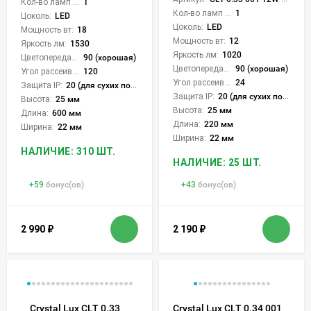
Кол-во ламп или LED:
1
Кол-во ламп или LED:
1
Цоколь:
LED
Цоколь:
LED
Мощность вт:
18
Мощность вт:
12
Яркость лм:
1530
Яркость лм:
1020
Цветопередача (CRI):
90 (хорошая)
Цветопередача (CRI):
90 (хорошая)
Угол рассеивания света °:
120
Угол рассеивания света °:
24
Защита IP:
20 (для сухих пом.)
Защита IP:
20 (для сухих пом.)
Высота:
25 мм
Высота:
25 мм
Длина:
600 мм
Длина:
220 мм
Ширина:
22 мм
Ширина:
22 мм
НАЛИЧИЕ: 310 ШТ.
НАЛИЧИЕ: 25 ШТ.
+
59
бонус(ов)
+
43
бонус(ов)
2 990
₽
2 190
₽
Crystal Lux CLT 0.33
Crystal Lux CLT 0.34 001