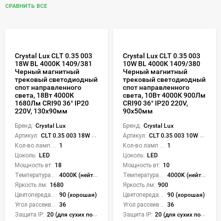
СРАВНИТЬ ВСЕ
Crystal Lux CLT 0.35 003
Crystal Lux CLT 0.35 003
18W BL 4000K 1409/381
10W BL 4000K 1409/380
Черный магнитный
Черный магнитный
трековый светодиодный
трековый светодиодный
спот направленного
спот направленного
света, 18Вт 4000К
света, 10Вт 4000К 900Лм
1680Лм CRI90 36° IP20
CRI90 36° IP20 220V,
220V, 130x90мм
90x50мм
Бренд:
Crystal Lux
Бренд:
Crystal Lux
Артикул:
CLT 0.35 003 18W BL 4000K
Артикул:
CLT 0.35 003 10W BL 4000K
Кол-во ламп или LED:
1
Кол-во ламп или LED:
1
Цоколь:
LED
Цоколь:
LED
Мощность вт:
18
Мощность вт:
10
Температура света:
4000K (нейтральный)
Температура света:
4000K (нейтральный)
Яркость лм:
1680
Яркость лм:
900
Цветопередача (CRI):
90 (хорошая)
Цветопередача (CRI):
90 (хорошая)
Угол рассеивания света °:
36
Угол рассеивания света °:
36
Защита IP:
20 (для сухих пом.)
Защита IP:
20 (для сухих пом.)