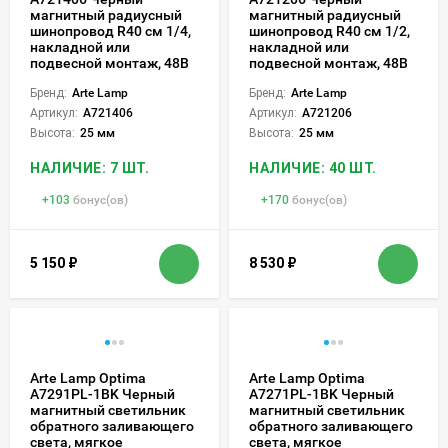
магнитный радиусный
магнитный радиусный
шинопровод R40 см 1/4,
шинопровод R40 см 1/2,
накладной или
накладной или
подвесной монтаж, 48В
подвесной монтаж, 48В
Бренд:
Arte Lamp
Бренд:
Arte Lamp
Артикул:
A721406
Артикул:
A721206
Высота:
25 мм
Высота:
25 мм
НАЛИЧИЕ: 7 ШТ.
НАЛИЧИЕ: 40 ШТ.
+
103
бонус(ов)
+
170
бонус(ов)
5 150
₽
8 530
₽
Arte Lamp Optima
Arte Lamp Optima
A7291PL-1BK Черный
A7271PL-1BK Черный
магнитный светильник
магнитный светильник
обратного заливающего
обратного заливающего
света, мягкое
света, мягкое