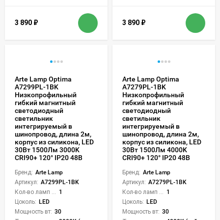
3 890
₽
3 890
₽
Arte Lamp Optima
Arte Lamp Optima
A7299PL-1BK
A7279PL-1BK
Низкопрофильный
Низкопрофильный
гибкий магнитный
гибкий магнитный
светодиодный
светодиодный
светильник
светильник
интегрируемый в
интегрируемый в
шинопровод, длина 2м,
шинопровод, длина 2м,
корпус из силикона, LED
корпус из силикона, LED
30Вт 1500Лм 3000K
30Вт 1500Лм 4000K
CRI90+ 120° IP20 48В
CRI90+ 120° IP20 48В
Бренд:
Arte Lamp
Бренд:
Arte Lamp
Артикул:
A7299PL-1BK
Артикул:
A7279PL-1BK
Кол-во ламп или LED:
1
Кол-во ламп или LED:
1
Цоколь:
LED
Цоколь:
LED
Мощность вт:
30
Мощность вт:
30