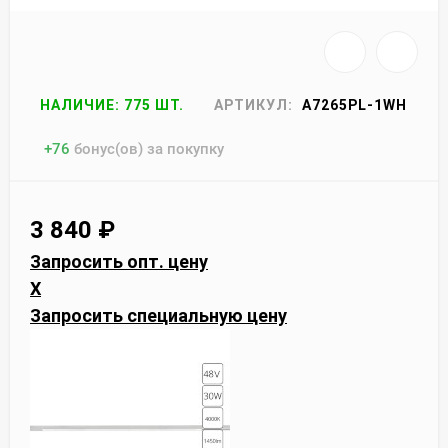
НАЛИЧИЕ: 775 ШТ.
АРТИКУЛ:
A7265PL-1WH
+
76
бонус(ов) за покупку
3 840
₽
Запросить опт. цену
X
Запросить специальную цену