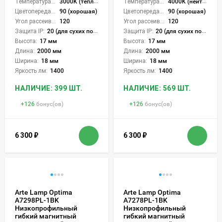
Температура света:
3000K (теплый)
Температура света:
4000K (нейтральный)
Цветопередача (CRI):
90 (хорошая)
Цветопередача (CRI):
90 (хорошая)
Угол рассеивания света °:
120
Угол рассеивания света °:
120
Защита IP:
20 (для сухих пом.)
Защита IP:
20 (для сухих пом.)
Высота:
17 мм
Высота:
17 мм
Длина:
2000 мм
Длина:
2000 мм
Ширина:
18 мм
Ширина:
18 мм
Яркость лм:
1400
Яркость лм:
1400
НАЛИЧИЕ: 399 ШТ.
НАЛИЧИЕ: 569 ШТ.
+
126
бонус(ов)
+
126
бонус(ов)
6 300
₽
6 300
₽
Arte Lamp Optima
Arte Lamp Optima
A7298PL-1BK
A7278PL-1BK
Низкопрофильный
Низкопрофильный
гибкий магнитный
гибкий магнитный