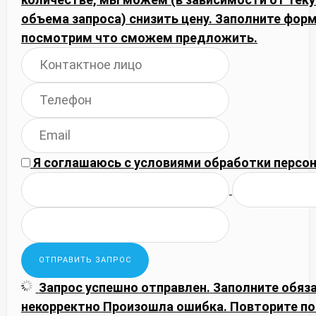
объема запроса) снизить цену. Заполните фор
посмотрим что сможем предложить.
Я соглашаюсь с
условиями обработки
персон
Запрос успешно отправлен.
Заполните обяз
некорректно
Произошла ошибка. Повторите по