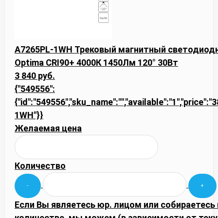
A7265PL-1WH Трековый магнитный светодиодн
Optima CRI90+ 4000К 1450Лм 120° 30Вт
3 840 руб.
{"549556":
{"id":"549556","sku_name":"","available":"1","price":
1WH"}}
Желаемая цена
Количество
Если Вы являетесь юр. лицом или собираетесь
количестве, мы можем (в зависимости от тек