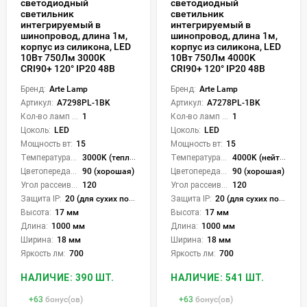
светодиодный
светодиодный
светильник
светильник
интегрируемый в
интегрируемый в
шинопровод, длина 1м,
шинопровод, длина 1м,
корпус из силикона, LED
корпус из силикона, LED
10Вт 750Лм 3000K
10Вт 750Лм 4000K
CRI90+ 120° IP20 48В
CRI90+ 120° IP20 48В
Бренд:
Arte Lamp
Бренд:
Arte Lamp
Артикул:
A7298PL-1BK
Артикул:
A7278PL-1BK
Кол-во ламп или LED:
1
Кол-во ламп или LED:
1
Цоколь:
LED
Цоколь:
LED
Мощность вт:
15
Мощность вт:
15
Температура света:
3000K (теплый)
Температура света:
4000K (нейтральный)
Цветопередача (CRI):
90 (хорошая)
Цветопередача (CRI):
90 (хорошая)
Угол рассеивания света °:
120
Угол рассеивания света °:
120
Защита IP:
20 (для сухих пом.)
Защита IP:
20 (для сухих пом.)
Высота:
17 мм
Высота:
17 мм
Длина:
1000 мм
Длина:
1000 мм
Ширина:
18 мм
Ширина:
18 мм
Яркость лм:
700
Яркость лм:
700
НАЛИЧИЕ: 390 ШТ.
НАЛИЧИЕ: 541 ШТ.
+
63
бонус(ов)
+
63
бонус(ов)