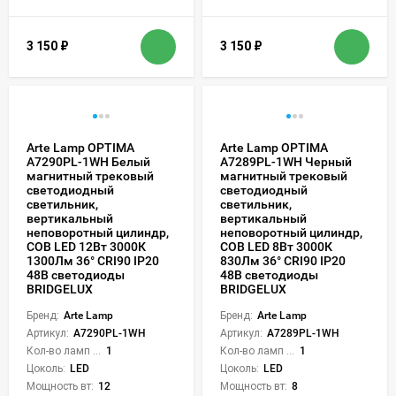
3 150
₽
3 150
₽
Arte Lamp OPTIMA
Arte Lamp OPTIMA
A7290PL-1WH Белый
A7289PL-1WH Черный
магнитный трековый
магнитный трековый
светодиодный
светодиодный
светильник,
светильник,
вертикальный
вертикальный
неповоротный цилиндр,
неповоротный цилиндр,
COB LED 12Вт 3000К
COB LED 8Вт 3000К
1300Лм 36° CRI90 IP20
830Лм 36° CRI90 IP20
48В светодиоды
48В светодиоды
BRIDGELUX
BRIDGELUX
Бренд:
Arte Lamp
Бренд:
Arte Lamp
Артикул:
A7290PL-1WH
Артикул:
A7289PL-1WH
Кол-во ламп или LED:
1
Кол-во ламп или LED:
1
Цоколь:
LED
Цоколь:
LED
Мощность вт:
12
Мощность вт:
8