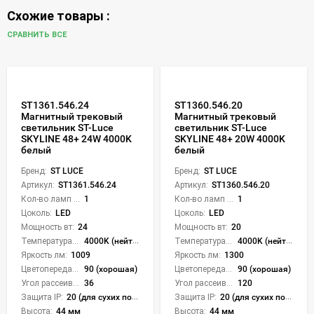
Схожие товары :
СРАВНИТЬ ВСЕ
ST1361.546.24
ST1360.546.20
Магнитный трековый
Магнитный трековый
светильник ST-Luce
светильник ST-Luce
SKYLINE 48+ 24W 4000K
SKYLINE 48+ 20W 4000K
белый
белый
Бренд:
ST LUCE
Бренд:
ST LUCE
Артикул:
ST1361.546.24
Артикул:
ST1360.546.20
Кол-во ламп или LED:
1
Кол-во ламп или LED:
1
Цоколь:
LED
Цоколь:
LED
Мощность вт:
24
Мощность вт:
20
Температура света:
4000K (нейтральный)
Температура света:
4000K (нейтральный)
Яркость лм:
1009
Яркость лм:
1300
Цветопередача (CRI):
90 (хорошая)
Цветопередача (CRI):
90 (хорошая)
Угол рассеивания света °:
36
Угол рассеивания света °:
120
Защита IP:
20 (для сухих пом.)
Защита IP:
20 (для сухих пом.)
Высота:
44 мм
Высота:
44 мм