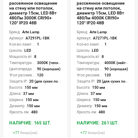
рассеянное освещение
рассеянное освещение
на стену или потолок,
на стену или потолок,
диаметр 15см, LED 8Вт
диаметр 15см, LED 8Вт
480Лм 3000K CRI90+
480Лм 4000K CRI90+
120° IP20 48В
120° IP20 48В
Бренд:
Arte Lamp
Бренд:
Arte Lamp
Артикул:
A7291PL-1BK
Артикул:
A7271PL-1BK
Кол-во ламп или LED:
1
Кол-во ламп или LED:
1
Цоколь:
LED
Цоколь:
LED
Мощность вт:
8
Мощность вт:
8
Температура света:
3000K (теплый)
Температура света:
4000K (нейтральный)
Цветопередача (CRI):
90 (хорошая)
Цветопередача (CRI):
90 (хорошая)
Угол рассеивания света °:
120
Угол рассеивания света °:
120
Защита IP:
20 (для сухих пом.)
Защита IP:
20 (для сухих пом.)
Высота:
150 мм
Высота:
150 мм
Длина:
37 мм
Длина:
37 мм
Ширина:
150 мм
Ширина:
150 мм
Диаметр:
150 мм
Диаметр:
150 мм
Яркость лм:
480
Яркость лм:
480
НАЛИЧИЕ: 165 ШТ.
НАЛИЧИЕ: 261 ШТ.
+
77
бонус(ов)
+
77
бонус(ов)