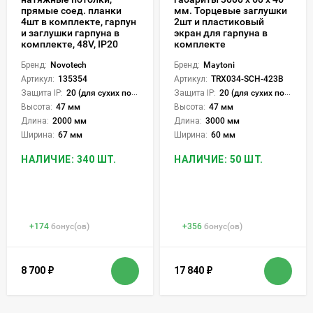
прямые соед. планки
мм. Торцевые заглушки
4шт в комплекте, гарпун
2шт и пластиковый
и заглушки гарпуна в
экран для гарпуна в
комплекте, 48V, IP20
комплекте
Бренд:
Novotech
Бренд:
Maytoni
Артикул:
135354
Артикул:
TRX034-SCH-423B
Защита IP:
20 (для сухих пом.)
Защита IP:
20 (для сухих пом.)
Высота:
47 мм
Высота:
47 мм
Длина:
2000 мм
Длина:
3000 мм
Ширина:
67 мм
Ширина:
60 мм
НАЛИЧИЕ: 340 ШТ.
НАЛИЧИЕ: 50 ШТ.
+
174
бонус(ов)
+
356
бонус(ов)
8 700
₽
17 840
₽