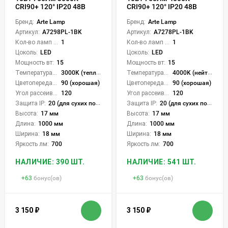
CRI90+ 120° IP20 48В
CRI90+ 120° IP20 48В
Бренд:
Arte Lamp
Бренд:
Arte Lamp
Артикул:
A7298PL-1BK
Артикул:
A7278PL-1BK
Кол-во ламп или LED:
1
Кол-во ламп или LED:
1
Цоколь:
LED
Цоколь:
LED
Мощность вт:
15
Мощность вт:
15
Температура света:
3000K (теплый)
Температура света:
4000K (нейтральный)
Цветопередача (CRI):
90 (хорошая)
Цветопередача (CRI):
90 (хорошая)
Угол рассеивания света °:
120
Угол рассеивания света °:
120
Защита IP:
20 (для сухих пом.)
Защита IP:
20 (для сухих пом.)
Высота:
17 мм
Высота:
17 мм
Длина:
1000 мм
Длина:
1000 мм
Ширина:
18 мм
Ширина:
18 мм
Яркость лм:
700
Яркость лм:
700
НАЛИЧИЕ: 390 ШТ.
НАЛИЧИЕ: 541 ШТ.
+
63
бонус(ов)
+
63
бонус(ов)
3 150
₽
3 150
₽