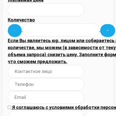
Количество
Если Вы являетесь юр. лицом или собираетесь
количестве, мы можем (в зависимости от тек
объема запроса) снизить цену. Заполните фор
что сможем предложить.
Я соглашаюсь с
условиями обработки
персон