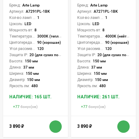
Бренд:
Arte Lamp
Бренд:
Arte Lamp
Артикул:
A7291PL-1BK
Артикул:
A7271PL-1BK
Кол-во ламп или LED:
1
Кол-во ламп или LED:
1
Цоколь:
LED
Цоколь:
LED
Мощность вт:
8
Мощность вт:
8
Температура света:
3000K (теплый)
Температура света:
4000K (нейтральный)
Цветопередача (CRI):
90 (хорошая)
Цветопередача (CRI):
90 (хорошая)
Угол рассеивания света °:
120
Угол рассеивания света °:
120
Защита IP:
20 (для сухих пом.)
Защита IP:
20 (для сухих пом.)
Высота:
150 мм
Высота:
150 мм
Длина:
37 мм
Длина:
37 мм
Ширина:
150 мм
Ширина:
150 мм
Диаметр:
150 мм
Диаметр:
150 мм
Яркость лм:
480
Яркость лм:
480
НАЛИЧИЕ: 165 ШТ.
НАЛИЧИЕ: 261 ШТ.
+
77
бонус(ов)
+
77
бонус(ов)
3 890
₽
3 890
₽