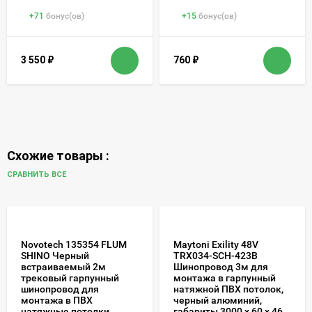
+
71
бонус(ов)
+
15
бонус(ов)
3 550
₽
760
₽
Схожие товары :
СРАВНИТЬ ВСЕ
Novotech 135354 FLUM
Maytoni Exility 48V
SHINO Черный
TRX034-SCH-423B
встраиваемый 2м
Шинопровод 3м для
трековый гарпунный
монтажа в гарпунный
шинопровод для
натяжной ПВХ потолок,
монтажа в ПВХ
черный алюминий,
натяжные потолки,
габариты 3000 x 60 x 46