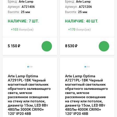
Бренд:
Arte Lamp
Бренд:
Arte Lamp
Артикул:
A721406
Артикул:
A721206
Высота:
25 мм
Высота:
25 мм
НАЛИЧИЕ: 7 ШТ.
НАЛИЧИЕ: 40 ШТ.
+
103
бонус(ов)
+
170
бонус(ов)
5 150
₽
8 530
₽
Arte Lamp Optima
Arte Lamp Optima
A7291PL-1BK Черный
A7271PL-1BK Черный
магнитный светильник
магнитный светильник
обратного заливающего
обратного заливающего
света, мягкое
света, мягкое
рассеянное освещение
рассеянное освещение
на стену или потолок,
на стену или потолок,
диаметр 15см, LED 8Вт
диаметр 15см, LED 8Вт
480Лм 3000K CRI90+
480Лм 4000K CRI90+
120° IP20 48В
120° IP20 48В