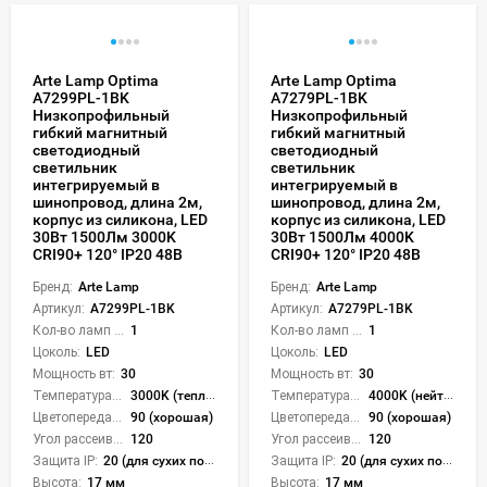
Arte Lamp Optima
Arte Lamp Optima
A7299PL-1BK
A7279PL-1BK
Низкопрофильный
Низкопрофильный
гибкий магнитный
гибкий магнитный
светодиодный
светодиодный
светильник
светильник
интегрируемый в
интегрируемый в
шинопровод, длина 2м,
шинопровод, длина 2м,
корпус из силикона, LED
корпус из силикона, LED
30Вт 1500Лм 3000K
30Вт 1500Лм 4000K
CRI90+ 120° IP20 48В
CRI90+ 120° IP20 48В
Бренд:
Arte Lamp
Бренд:
Arte Lamp
Артикул:
A7299PL-1BK
Артикул:
A7279PL-1BK
Кол-во ламп или LED:
1
Кол-во ламп или LED:
1
Цоколь:
LED
Цоколь:
LED
Мощность вт:
30
Мощность вт:
30
Температура света:
3000K (теплый)
Температура света:
4000K (нейтральный)
Цветопередача (CRI):
90 (хорошая)
Цветопередача (CRI):
90 (хорошая)
Угол рассеивания света °:
120
Угол рассеивания света °:
120
Защита IP:
20 (для сухих пом.)
Защита IP:
20 (для сухих пом.)
Высота:
17 мм
Высота:
17 мм