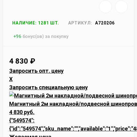
НАЛИЧИЕ: 1281 ШТ.
АРТИКУЛ:
A720206
+
96
бонус(ов) за покупку
4 830
₽
Запросить опт. цену
X
Запросить специальную цену
Магнитный 2м накладной/подвесной шинопров
4 830 руб.
{"549574":
{"id":"549574","sku_name":"","available":"1","price":
Желаемая цена