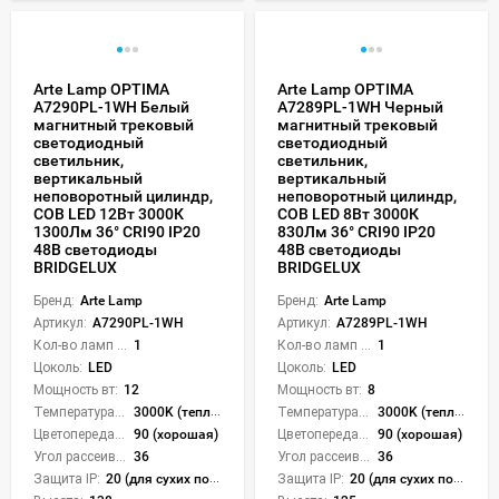
Arte Lamp OPTIMA
Arte Lamp OPTIMA
A7290PL-1WH Белый
A7289PL-1WH Черный
магнитный трековый
магнитный трековый
светодиодный
светодиодный
светильник,
светильник,
вертикальный
вертикальный
неповоротный цилиндр,
неповоротный цилиндр,
COB LED 12Вт 3000К
COB LED 8Вт 3000К
1300Лм 36° CRI90 IP20
830Лм 36° CRI90 IP20
48В светодиоды
48В светодиоды
BRIDGELUX
BRIDGELUX
Бренд:
Arte Lamp
Бренд:
Arte Lamp
Артикул:
A7290PL-1WH
Артикул:
A7289PL-1WH
Кол-во ламп или LED:
1
Кол-во ламп или LED:
1
Цоколь:
LED
Цоколь:
LED
Мощность вт:
12
Мощность вт:
8
Температура света:
3000K (теплый)
Температура света:
3000K (теплый)
Цветопередача (CRI):
90 (хорошая)
Цветопередача (CRI):
90 (хорошая)
Угол рассеивания света °:
36
Угол рассеивания света °:
36
Защита IP:
20 (для сухих пом.)
Защита IP:
20 (для сухих пом.)