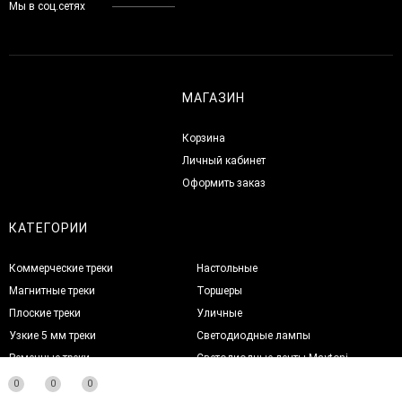
Мы в соц.сетях
МАГАЗИН
Корзина
Личный кабинет
Оформить заказ
КАТЕГОРИИ
Коммерческие треки
Настольные
Магнитные треки
Торшеры
Плоские треки
Уличные
Узкие 5 мм треки
Светодиодные лампы
Ременные треки
Светодиодные ленты Maytoni
Модульные треки
Светодиодные ленты Novotech
0
0
0