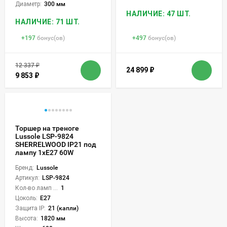
Диаметр:
300 мм
НАЛИЧИЕ: 47 ШТ.
НАЛИЧИЕ: 71 ШТ.
+
197
бонус(ов)
+
497
бонус(ов)
12 337
₽
24 899
₽
9 853
₽
Торшер на треноге
Lussole LSP-9824
SHERRELWOOD IP21 под
лампу 1xE27 60W
Бренд:
Lussole
Артикул:
LSP-9824
Кол-во ламп или LED:
1
Цоколь:
E27
Защита IP:
21 (капли)
Высота:
1820 мм