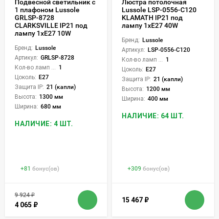
Подвесной светильник с
Люстра потолочная
1 плафоном Lussole
Lussole LSP-0556-C120
GRLSP-8728
KLAMATH IP21 под
CLARKSVILLE IP21 под
лампу 1xE27 40W
лампу 1xE27 10W
Бренд:
Lussole
Бренд:
Lussole
Артикул:
LSP-0556-C120
Артикул:
GRLSP-8728
Кол-во ламп или LED:
1
Кол-во ламп или LED:
1
Цоколь:
E27
Цоколь:
E27
Защита IP:
21 (капли)
Защита IP:
21 (капли)
Высота:
1200 мм
Высота:
1300 мм
Ширина:
400 мм
Ширина:
680 мм
НАЛИЧИЕ: 64 ШТ.
НАЛИЧИЕ: 4 ШТ.
+
81
бонус(ов)
+
309
бонус(ов)
9 924
₽
15 467
₽
4 065
₽