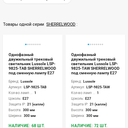
Товары одной серии
SHERRELWOOD
:
Однофазный
Однофазный
двужильный трековый
двужильный трековый
светильник Lussole LSP-
светильник Lussole LSP-
9825-TAB SHERRELWOOD
9825-TAW SHERRELWOOD
под сменную лампу Е27
под сменную лампу Е27
Бренд:
Lussole
Бренд:
Lussole
Артикул:
LSP-9825-TAB
Артикул:
LSP-9825-TAW
Кол-во ламп или LED:
1
Кол-во ламп или LED:
1
Цоколь:
E27
Цоколь:
E27
Защита IP:
21 (капли)
Защита IP:
21 (капли)
Высота:
300 мм
Высота:
300 мм
Ширина:
300 мм
Ширина:
300 мм
НАЛИЧИЕ: 68 ШТ.
НАЛИЧИЕ: 72 ШТ.