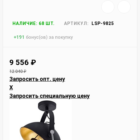
НАЛИЧИЕ: 68 ШТ.
АРТИКУЛ:
LSP-9825
+
191
бонус(ов) за покупку
9 556
₽
12 040
₽
Запросить опт. цену
X
Запросить специальную цену