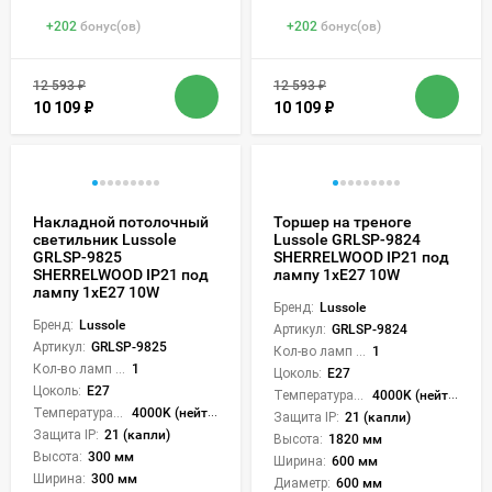
+
202
бонус(ов)
+
202
бонус(ов)
12 593
₽
12 593
₽
10 109
₽
10 109
₽
Накладной потолочный
Торшер на треноге
светильник Lussole
Lussole GRLSP-9824
GRLSP-9825
SHERRELWOOD IP21 под
SHERRELWOOD IP21 под
лампу 1xE27 10W
лампу 1xE27 10W
Бренд:
Lussole
Бренд:
Lussole
Артикул:
GRLSP-9824
Артикул:
GRLSP-9825
Кол-во ламп или LED:
1
Кол-во ламп или LED:
1
Цоколь:
E27
Цоколь:
E27
Температура света:
4000K (нейтральный)
Температура света:
4000K (нейтральный)
Защита IP:
21 (капли)
Защита IP:
21 (капли)
Высота:
1820 мм
Высота:
300 мм
Ширина:
600 мм
Ширина:
300 мм
Диаметр:
600 мм