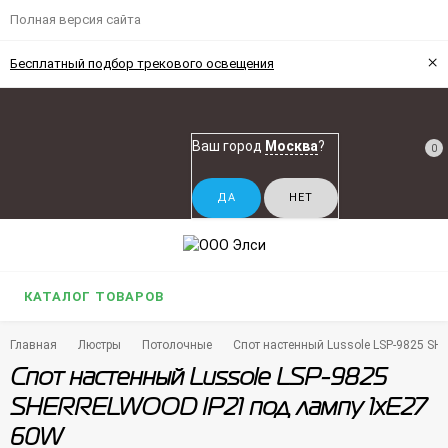
Полная версия сайта
×
Бесплатный подбор трекового освещения
Ваш город
Москва
?
0
КАТАЛОГ ТОВАРОВ
Главная
Люстры
Потолочные
Спот настенный Lussole LSP-9825 S
Спот настенный Lussole LSP-9825
SHERRELWOOD IP21 под лампу 1xE27
60W