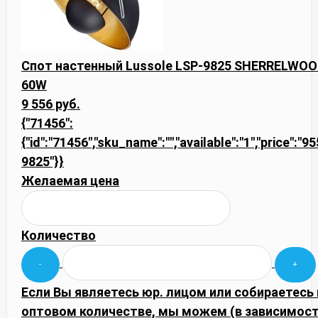
Спот настенный Lussole LSP-9825 SHERRELWOOD
60W
9 556 руб.
{"71456":
{"id":"71456","sku_name":"","available":"1","price":"9
9825"}}
Желаемая цена
Количество
Если Вы являетесь юр. лицом или собираетесь 
оптовом количестве, мы можем (в зависимост