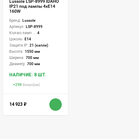
Lussole LSP-8999 IDAHO
IP21 под лампы 4xE14
160W
Бренд:
Lussole
Артикул:
LSP-8999
Кол-во ламп или LED:
4
Цоколь:
E14
Защита IP:
21 (капли)
Высота:
1550 мм
Ширина:
700 мм
Диаметр:
700 мм
НАЛИЧИЕ: 8 ШТ.
+
298
бонус(ов)
14 923
₽