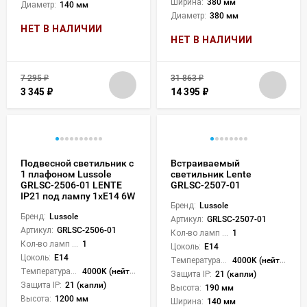
Ширина:
380 мм
Диаметр:
140 мм
Диаметр:
380 мм
НЕТ В НАЛИЧИИ
НЕТ В НАЛИЧИИ
7 295
₽
31 863
₽
3 345
₽
14 395
₽
Подвесной светильник с
Встраиваемый
1 плафоном Lussole
светильник Lente
GRLSC-2506-01 LENTE
GRLSC-2507-01
IP21 под лампу 1xE14 6W
Бренд:
Lussole
Бренд:
Lussole
Артикул:
GRLSC-2507-01
Артикул:
GRLSC-2506-01
Кол-во ламп или LED:
1
Кол-во ламп или LED:
1
Цоколь:
E14
Цоколь:
E14
Температура света:
4000K (нейтральный)
Температура света:
4000K (нейтральный)
Защита IP:
21 (капли)
Защита IP:
21 (капли)
Высота:
190 мм
Высота:
1200 мм
Ширина:
140 мм