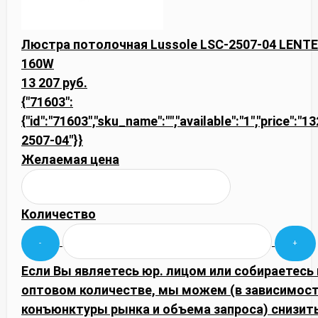
Люстра потолочная Lussole LSC-2507-04 LENTE
160W
13 207 руб.
{"71603":
{"id":"71603","sku_name":"","available":"1","price":"1
2507-04"}}
Желаемая цена
Количество
Если Вы являетесь юр. лицом или собираетесь 
оптовом количестве, мы можем (в зависимост
конъюнктуры рынка и объема запроса) снизить