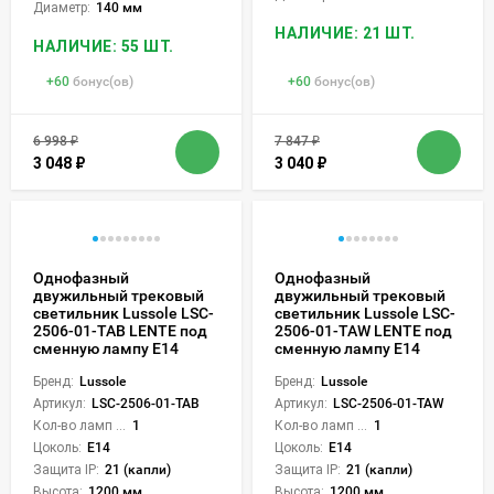
Диаметр:
140 мм
НАЛИЧИЕ: 21 ШТ.
НАЛИЧИЕ: 55 ШТ.
+
60
бонус(ов)
+
60
бонус(ов)
6 998
₽
7 847
₽
3 048
₽
3 040
₽
Однофазный
Однофазный
двужильный трековый
двужильный трековый
светильник Lussole LSC-
светильник Lussole LSC-
2506-01-TAB LENTE под
2506-01-TAW LENTE под
сменную лампу Е14
сменную лампу Е14
Бренд:
Lussole
Бренд:
Lussole
Артикул:
LSC-2506-01-TAB
Артикул:
LSC-2506-01-TAW
Кол-во ламп или LED:
1
Кол-во ламп или LED:
1
Цоколь:
E14
Цоколь:
E14
Защита IP:
21 (капли)
Защита IP:
21 (капли)
Высота:
1200 мм
Высота:
1200 мм