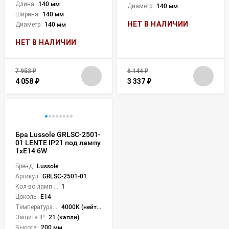
Длина:
140 мм
Диаметр:
140 мм
Ширина:
140 мм
НЕТ В НАЛИЧИИ
Диаметр:
140 мм
НЕТ В НАЛИЧИИ
7 953
₽
8 144
₽
4 058
₽
3 337
₽
Бра Lussole GRLSC-2501-
01 LENTE IP21 под лампу
1xE14 6W
Бренд:
Lussole
Артикул:
GRLSC-2501-01
Кол-во ламп или LED:
1
Цоколь:
E14
Температура света:
4000K (нейтральный)
Защита IP:
21 (капли)
Высота:
200 мм