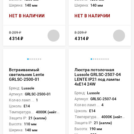
Ширина:
140 мм
Ширина:
140 мм
НЕТ В НАЛИЧИИ
НЕТ В НАЛИЧИИ
8 209
₽
8 209
₽
4 314
₽
4 314
₽
Встраиваемый
Люстра потолочная
светильник Lente
Lussole GRLSC-2507-04
GRLSC-2500-01
LENTE IP21 под лампы
4xE14 24W
Бренд:
Lussole
Бренд:
Lussole
Артикул:
GRLSC-2500-01
Артикул:
GRLSC-2507-04
Кол-во ламп или LED:
1
Кол-во ламп или LED:
4
Цоколь:
E14
Цоколь:
E14
Температура света:
4000K (нейтральный)
Температура света:
4000K (нейтральный)
Защита IP:
21 (капли)
Защита IP:
21 (капли)
Высота:
110 мм
Высота:
190 мм
Ширина:
140 мм