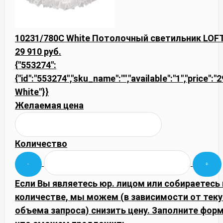
10231/780C White Потолочный светильник LOFT I
29 910 руб.
{"553274":
{"id":"553274","sku_name":"","available":"1","price":
White"}}
Желаемая цена
Количество
Если Вы являетесь юр. лицом или собираетесь
количестве, мы можем (в зависимости от тек
объема запроса) снизить цену. Заполните фор