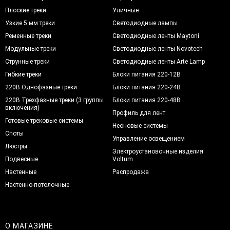
Плоские треки
Уличные
Узкие 5 мм треки
Светодиодные лампы
Ременные треки
Светодиодные ленты Maytoni
Модульные треки
Светодиодные ленты Novotech
Струнные треки
Светодиодные ленты Arte Lamp
Гибкие треки
Блоки питания 220-12В
220В Однофазные треки
Блоки питания 220-24В
220В Трехфазные треки (3 группы
Блоки питания 220-48В
включения)
Профиль для лент
Готовые трековые системы
Неоновые системы
Споты
Управление освещением
Люстры
Электроустановочные изделия
Подвесные
Voltum
Настенные
Распродажа
Настенно-потолочные
О МАГАЗИНЕ