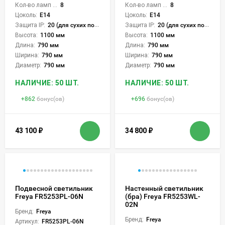
Кол-во ламп или LED:
8
Кол-во ламп или LED:
8
Цоколь:
E14
Цоколь:
E14
Защита IP:
20 (для сухих пом.)
Защита IP:
20 (для сухих пом.)
Высота:
1100 мм
Высота:
1100 мм
Длина:
790 мм
Длина:
790 мм
Ширина:
790 мм
Ширина:
790 мм
Диаметр:
790 мм
Диаметр:
790 мм
НАЛИЧИЕ: 50 ШТ.
НАЛИЧИЕ: 50 ШТ.
+
862
бонус(ов)
+
696
бонус(ов)
43 100
₽
34 800
₽
Подвесной светильник
Настенный светильник
Freya FR5253PL-06N
(бра) Freya FR5253WL-
02N
Бренд:
Freya
Бренд:
Freya
Артикул:
FR5253PL-06N