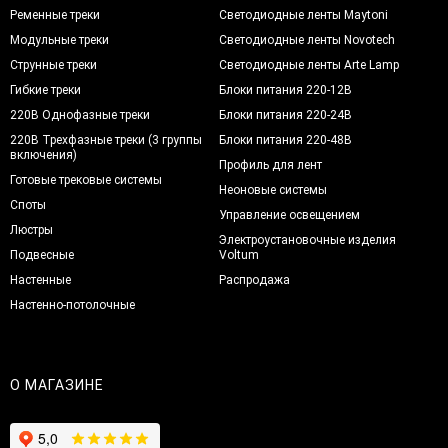
Ременные треки
Светодиодные ленты Maytoni
Модульные треки
Светодиодные ленты Novotech
Струнные треки
Светодиодные ленты Arte Lamp
Гибкие треки
Блоки питания 220-12В
220В Однофазные треки
Блоки питания 220-24В
220В Трехфазные треки (3 группы
Блоки питания 220-48В
включения)
Профиль для лент
Готовые трековые системы
Неоновые системы
Споты
Управление освещением
Люстры
Электроустановочные изделия
Подвесные
Voltum
Настенные
Распродажа
Настенно-потолочные
О МАГАЗИНЕ