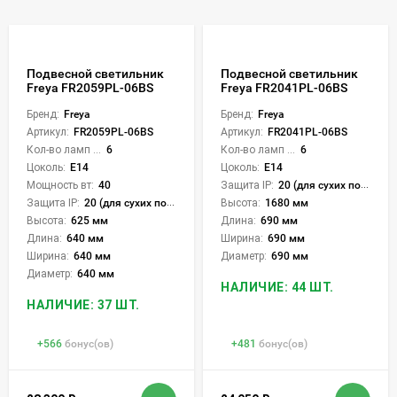
Подвесной светильник
Подвесной светильник
Freya FR2059PL-06BS
Freya FR2041PL-06BS
Бренд:
Freya
Бренд:
Freya
Артикул:
FR2059PL-06BS
Артикул:
FR2041PL-06BS
Кол-во ламп или LED:
6
Кол-во ламп или LED:
6
Цоколь:
E14
Цоколь:
E14
Мощность вт:
40
Защита IP:
20 (для сухих пом.)
Защита IP:
20 (для сухих пом.)
Высота:
1680 мм
Высота:
625 мм
Длина:
690 мм
Длина:
640 мм
Ширина:
690 мм
Ширина:
640 мм
Диаметр:
690 мм
Диаметр:
640 мм
НАЛИЧИЕ: 44 ШТ.
НАЛИЧИЕ: 37 ШТ.
+
566
бонус(ов)
+
481
бонус(ов)