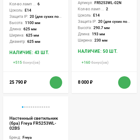
Артикул:
FR5253WL-02N
Кол-во ламп или LED:
6
Кол-во ламп или LED:
2
Цоколь:
E14
Цоколь:
E14
Защита IP:
20 (для сухих пом.)
Защита IP:
20 (для сухих пом.)
Высота:
1100 мм
Высота:
290.7 мм
Длина:
625 мм
Длина:
193 мм
Ширина:
625 мм
Ширина:
230 мм
Диаметр:
625 мм
НАЛИЧИЕ: 50 ШТ.
НАЛИЧИЕ: 43 ШТ.
+
515
бонус(ов)
+
160
бонус(ов)
25 790
₽
8 000
₽
Настенный светильник
(бра) Freya FR5253WL-
02BS
Бренд:
Freya