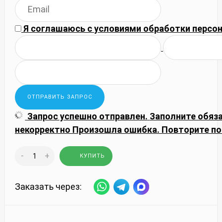
Я соглашаюсь с
условиями обработки
персон
Запрос успешно отправлен.
Заполните обяз
некорректно
Произошла ошибка. Повторите по
-
+
КУПИТЬ
Заказать через: