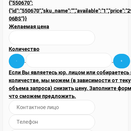
{"550670":
{"id":"550670","sku_name":"","available":"1","price":
06BS"}}
Желаемая цена
Количество
Если Вы являетесь юр. лицом или собираетесь
количестве, мы можем (в зависимости от тек
объема запроса) снизить цену. Заполните фор
что сможем предложить.