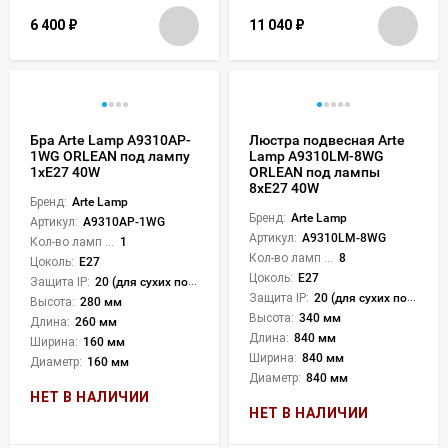
6 400
₽
11 040
₽
Бра Arte Lamp A9310AP-
Люстра подвесная Arte
1WG ORLEAN под лампу
Lamp A9310LM-8WG
1xE27 40W
ORLEAN под лампы
8xE27 40W
Бренд:
Arte Lamp
Бренд:
Arte Lamp
Артикул:
A9310AP-1WG
Артикул:
A9310LM-8WG
Кол-во ламп или LED:
1
Кол-во ламп или LED:
8
Цоколь:
E27
Цоколь:
E27
Защита IP:
20 (для сухих пом.)
Защита IP:
20 (для сухих пом.)
Высота:
280 мм
Высота:
340 мм
Длина:
260 мм
Длина:
840 мм
Ширина:
160 мм
Ширина:
840 мм
Диаметр:
160 мм
Диаметр:
840 мм
НЕТ В НАЛИЧИИ
НЕТ В НАЛИЧИИ