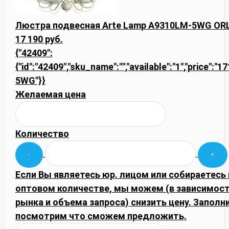
Люстра подвесная Arte Lamp A9310LM-5WG OR
17 190 руб.
{"42409":
{"id":"42409","sku_name":"","available":"1","price":"
5WG"}}
Желаемая цена
Количество
Если Вы являетесь юр. лицом или собираетесь 
оптовом количестве, мы можем (в зависимос
рынка и объема запроса) снизить цену. Запол
посмотрим что сможем предложить.