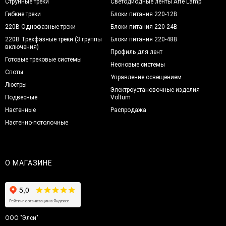
Струнные треки
Светодиодные ленты Arte Lamp
Гибкие треки
Блоки питания 220-12В
220В Однофазные треки
Блоки питания 220-24В
220В Трехфазные треки (3 группы
Блоки питания 220-48В
включения)
Профиль для лент
Готовые трековые системы
Неоновые системы
Споты
Управление освещением
Люстры
Электроустановочные изделия
Подвесные
Voltum
Настенные
Распродажа
Настенно-потолочные
О МАГАЗИНЕ
ООО "Элси"