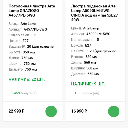
Потолочная люстра Arte
Люстра подвесная Arte
Lamp GRAZIOSO
Lamp A5090LM-5WG
A4577PL-5WG
CINCIA под лампы 5xE27
40W
Бренд:
Arte Lamp
Бренд:
Arte Lamp
Артикул:
A4577PL-5WG
Артикул:
A5090LM-5WG
Кол-во ламп или LED:
5
Кол-во ламп или LED:
5
Цоколь:
E27
Цоколь:
E27
Защита IP:
20 (для сухих пом.)
Защита IP:
20 (для сухих пом.)
Высота:
350 мм
Высота:
530 мм
Длина:
750 мм
Длина:
560 мм
Ширина:
750 мм
Ширина:
560 мм
Диаметр:
750 мм
Диаметр:
560 мм
НАЛИЧИЕ: 22 ШТ.
НАЛИЧИЕ: 9 ШТ.
+
459
бонус(ов)
+
339
бонус(ов)
22 990
₽
16 990
₽