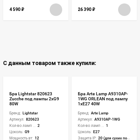
4 590
₽
26 390
₽
С данным товаром также купили:
Бра Lightstar 820623
Бра Arte Lamp A9310AP-
Zucche под лампы 2xG9
1WG ORLEAN под лампу
80W
1xE27 40W
Бренд:
Lightstar
Бренд:
Arte Lamp
Артикул:
820623
Артикул:
A9310AP-1WG
Кол-во ламп или LED:
2
Кол-во ламп или LED:
1
Цоколь:
G9
Цоколь:
E27
Мощность вт:
12
Защита IP:
20 (для сухих пом.)