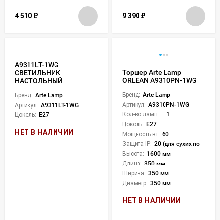
4 510
₽
9 390
₽
A9311LT-1WG
Торшер Arte Lamp
СВЕТИЛЬНИК
ORLEAN A9310PN-1WG
НАСТОЛЬНЫЙ
Бренд:
Arte Lamp
Бренд:
Arte Lamp
Артикул:
A9310PN-1WG
Артикул:
A9311LT-1WG
Кол-во ламп или LED:
1
Цоколь:
E27
Цоколь:
E27
НЕТ В НАЛИЧИИ
Мощность вт:
60
Защита IP:
20 (для сухих пом.)
Высота:
1600 мм
Длина:
350 мм
Ширина:
350 мм
Диаметр:
350 мм
НЕТ В НАЛИЧИИ