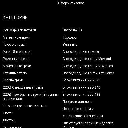
Оформить заказ
КАТЕГОРИИ
Коммерческие треки
Настольные
Магнитные треки
Торшеры
Плоские треки
Уличные
Узкие 5 мм треки
Светодиодные лампы
Ременные треки
Светодиодные ленты Maytoni
Модульные треки
Светодиодные ленты Novotech
Струнные треки
Светодиодные ленты Arte Lamp
Гибкие треки
Блоки питания 220-12В
220В Однофазные треки
Блоки питания 220-24В
220В Трехфазные треки (3 группы
Блоки питания 220-48В
включения)
Профиль для лент
Готовые трековые системы
Неоновые системы
Споты
Управление освещением
Люстры
Электроустановочные изделия
Подвесные
Voltum