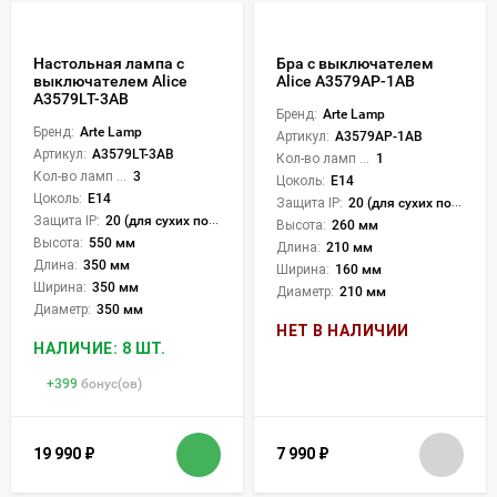
Настольная лампа с
Бра с выключателем
выключателем Alice
Alice A3579AP-1AB
A3579LT-3AB
Бренд:
Arte Lamp
Бренд:
Arte Lamp
Артикул:
A3579AP-1AB
Артикул:
A3579LT-3AB
Кол-во ламп или LED:
1
Кол-во ламп или LED:
3
Цоколь:
E14
Цоколь:
E14
Защита IP:
20 (для сухих пом.)
Защита IP:
20 (для сухих пом.)
Высота:
260 мм
Высота:
550 мм
Длина:
210 мм
Длина:
350 мм
Ширина:
160 мм
Ширина:
350 мм
Диаметр:
210 мм
Диаметр:
350 мм
НЕТ В НАЛИЧИИ
НАЛИЧИЕ: 8 ШТ.
+
399
бонус(ов)
19 990
₽
7 990
₽