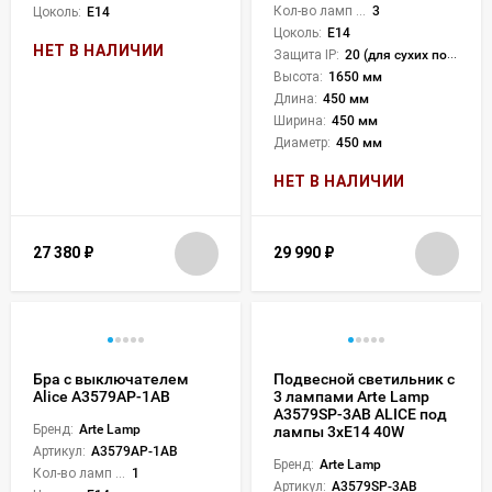
Кол-во ламп или LED:
3
Цоколь:
E14
Цоколь:
E14
НЕТ В НАЛИЧИИ
Защита IP:
20 (для сухих пом.)
Высота:
1650 мм
Длина:
450 мм
Ширина:
450 мм
Диаметр:
450 мм
НЕТ В НАЛИЧИИ
27 380
₽
29 990
₽
Бра с выключателем
Подвесной светильник с
Alice A3579AP-1AB
3 лампами Arte Lamp
A3579SP-3AB ALICE под
Бренд:
Arte Lamp
лампы 3xE14 40W
Артикул:
A3579AP-1AB
Бренд:
Arte Lamp
Кол-во ламп или LED:
1
Артикул:
A3579SP-3AB