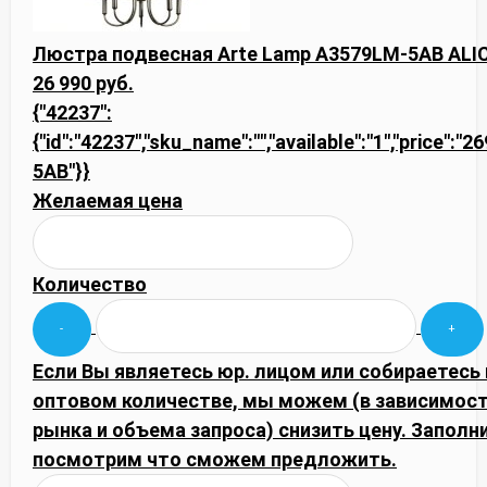
Люстра подвесная Arte Lamp A3579LM-5AB ALI
26 990 руб.
{"42237":
{"id":"42237","sku_name":"","available":"1","price":"
5AB"}}
Желаемая цена
Количество
Если Вы являетесь юр. лицом или собираетесь 
оптовом количестве, мы можем (в зависимос
рынка и объема запроса) снизить цену. Запол
посмотрим что сможем предложить.