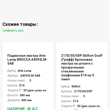
Схожие товары :
СРАВНИТЬ ВСЕ
Подвесная люстра Arte
2170/05/05P Stilfort Graff
Lamp BROCCA A4093LM-
(Графф) Бронзовая
5AB
люстра на штанге с
прозрачными
Бренд:
Arte Lamp
стеклянными
плафонами E14 на 5
Артикул:
A4093LM-5AB
ламп
Кол-во ламп или LED:
5
Цоколь:
E14
Бренд:
Stilfort
Защита IP:
20 (для сухих пом.)
Артикул:
2170/05/05P
Высота:
380 мм
Кол-во ламп или LED:
5
Диаметр:
600 мм
Цоколь:
E14
Защита IP:
20 (для сухих пом.)
НАЛИЧИЕ: 45 ШТ.