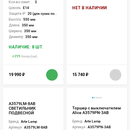
Кол-во ламп или LED:
3
НЕТ В НАЛИЧИИ
Цоколь:
E14
Защита IP:
20 (для сухих пом.)
Высота:
550 мм
Длина:
350 мм
Ширина:
350 мм
Диаметр:
350 мм
НАЛИЧИЕ: 8 ШТ.
+
399
бонус(ов)
19 990
₽
15 740
₽
A3579LM-8AB
Торшер с выключателем
СВЕТИЛЬНИК
Alice A3579PN-3AB
ПОДВЕСНОЙ
Бренд:
Arte Lamp
Бренд:
Arte Lamp
Артикул:
A3579PN-3AB
Артикул:
A3579LM-8AB