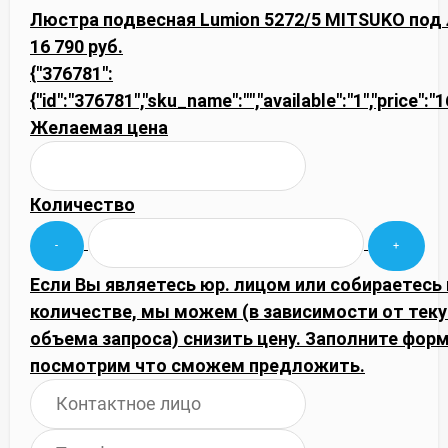
Люстра подвесная Lumion 5272/5 MITSUKO под
16 790 руб.
{"376781":
{"id":"376781","sku_name":"","available":"1","price":"
Желаемая цена
Количество
Если Вы являетесь юр. лицом или собираетесь
количестве, мы можем (в зависимости от тек
объема запроса) снизить цену. Заполните фор
посмотрим что сможем предложить.