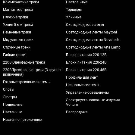
Коммерческие треки
Настольные
Магнитные треки
Торшеры
Плоские треки
Уличные
Узкие 5 мм треки
Светодиодные лампы
Ременные треки
Светодиодные ленты Maytoni
Модульные треки
Светодиодные ленты Novotech
Струнные треки
Светодиодные ленты Arte Lamp
Гибкие треки
Блоки питания 220-12В
220В Однофазные треки
Блоки питания 220-24В
220В Трехфазные треки (3 группы
Блоки питания 220-48В
включения)
Профиль для лент
Готовые трековые системы
Неоновые системы
Споты
Управление освещением
Люстры
Электроустановочные изделия
Подвесные
Voltum
Настенные
Распродажа
Настенно-потолочные