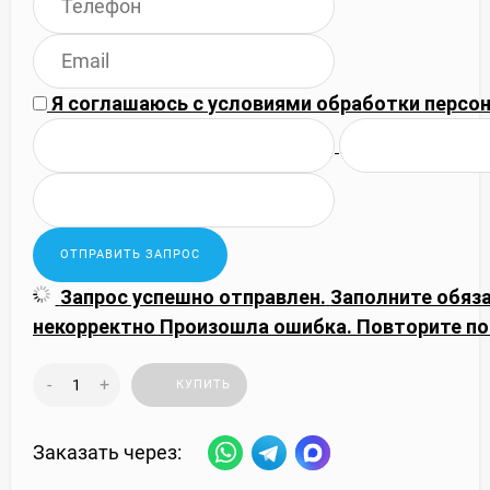
Я соглашаюсь с
условиями обработки
персон
Запрос успешно отправлен.
Заполните обяз
некорректно
Произошла ошибка. Повторите по
-
+
КУПИТЬ
Заказать через: