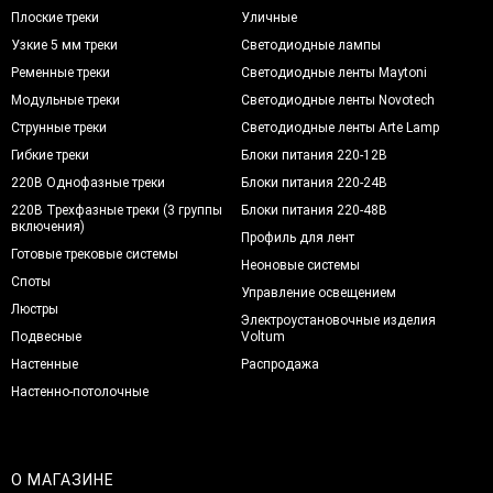
Плоские треки
Уличные
Узкие 5 мм треки
Светодиодные лампы
Ременные треки
Светодиодные ленты Maytoni
Модульные треки
Светодиодные ленты Novotech
Струнные треки
Светодиодные ленты Arte Lamp
Гибкие треки
Блоки питания 220-12В
220В Однофазные треки
Блоки питания 220-24В
220В Трехфазные треки (3 группы
Блоки питания 220-48В
включения)
Профиль для лент
Готовые трековые системы
Неоновые системы
Споты
Управление освещением
Люстры
Электроустановочные изделия
Подвесные
Voltum
Настенные
Распродажа
Настенно-потолочные
О МАГАЗИНЕ