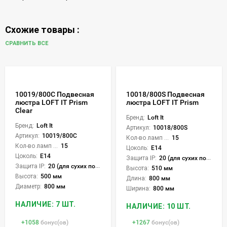
Схожие товары :
СРАВНИТЬ ВСЕ
10019/800C Подвесная
10018/800S Подвесная
люстра LOFT IT Prism
люстра LOFT IT Prism
Clear
Бренд:
Loft It
Бренд:
Loft It
Артикул:
10018/800S
Артикул:
10019/800C
Кол-во ламп или LED:
15
Кол-во ламп или LED:
15
Цоколь:
E14
Цоколь:
E14
Защита IP:
20 (для сухих пом.)
Защита IP:
20 (для сухих пом.)
Высота:
510 мм
Высота:
500 мм
Длина:
800 мм
Диаметр:
800 мм
Ширина:
800 мм
НАЛИЧИЕ: 7 ШТ.
НАЛИЧИЕ: 10 ШТ.
+
1058
бонус(ов)
+
1267
бонус(ов)