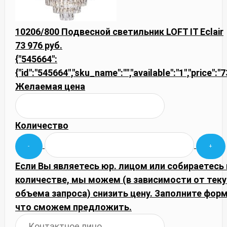
10206/800 Подвесной светильник LOFT IT Eclair
73 976 руб.
{"545664":
{"id":"545664","sku_name":"","available":"1","price":
Желаемая цена
Количество
Если Вы являетесь юр. лицом или собираетесь
количестве, мы можем (в зависимости от тек
объема запроса) снизить цену. Заполните фор
что сможем предложить.