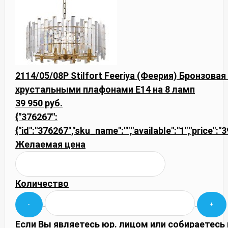
2114/05/08P Stilfort Feeriya (Феерия) Бронзов
хрустальными плафонами E14 на 8 ламп
39 950 руб.
{"376267":
{"id":"376267","sku_name":"","available":"1","price":
Желаемая цена
Количество
Если Вы являетесь юр. лицом или собираетесь