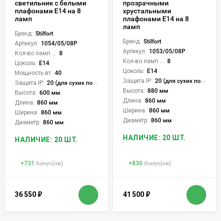
прозрачными
светильник с белыми
хрустальными
плафонами E14 на 8
плафонами E14 на 8
ламп
ламп
Бренд:
Stilfort
Бренд:
Stilfort
Артикул:
1054/05/08P
Артикул:
1053/05/08P
Кол-во ламп или LED:
8
Кол-во ламп или LED:
8
Цоколь:
E14
Цоколь:
E14
Мощность вт:
40
Защита IP:
20 (для сухих пом.)
Защита IP:
20 (для сухих пом.)
Высота:
880 мм
Высота:
600 мм
Длина:
860 мм
Длина:
860 мм
Ширина:
860 мм
Ширина:
860 мм
Диаметр:
860 мм
Диаметр:
860 мм
НАЛИЧИЕ: 20 ШТ.
НАЛИЧИЕ: 20 ШТ.
+
731
бонус(ов)
+
830
бонус(ов)
36 550
₽
41 500
₽