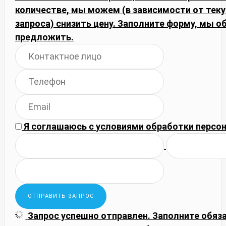
количестве, мы можем (в зависимости от тек
запроса) снизить цену. Заполните форму, мы
предложить.
Я соглашаюсь с
условиями обработки
персон
Запрос успешно отправлен.
Заполните обяз