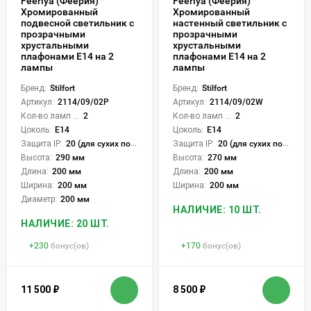
Feeriya (Феерия)
Feeriya (Феерия)
Хромированный
Хромированный
подвесной светильник с
настенный светильник с
прозрачными
прозрачными
хрустальными
хрустальными
плафонами E14 на 2
плафонами E14 на 2
лампы
лампы
Бренд:
Stilfort
Бренд:
Stilfort
Артикул:
2114/09/02P
Артикул:
2114/09/02W
Кол-во ламп или LED:
2
Кол-во ламп или LED:
2
Цоколь:
E14
Цоколь:
E14
Защита IP:
20 (для сухих пом.)
Защита IP:
20 (для сухих пом.)
Высота:
290 мм
Высота:
270 мм
Длина:
200 мм
Длина:
200 мм
Ширина:
200 мм
Ширина:
200 мм
Диаметр:
200 мм
НАЛИЧИЕ: 10 ШТ.
НАЛИЧИЕ: 20 ШТ.
+
230
бонус(ов)
+
170
бонус(ов)
11 500
₽
8 500
₽