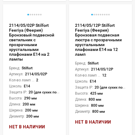
2114/05/02P Stilfort
2114/05/12P Stilfort
Feeriya (Феерия)
Feeriya (Феерия)
Бронзовый подвесной
Бронзовая подвесная
светильник с
люстра с прозрачными
прозрачными
хрустальными
хрустальными
плафонами E14 на 12
плафонами E14 на 2
ламп
лампы
Бренд:
Stilfort
Бренд:
Stilfort
Артикул:
2114/05/12P
Артикул:
2114/05/02P
Кол-во ламп или LED:
12
Кол-во ламп или LED:
2
Цоколь:
E14
Цоколь:
E14
Защита IP:
20 (для сухих пом.)
Защита IP:
20 (для сухих пом.)
Высота:
425 мм
Высота:
290 мм
Длина:
800 мм
Длина:
200 мм
Ширина:
800 мм
Ширина:
200 мм
Диаметр:
800 мм
Диаметр:
200 мм
НЕТ В НАЛИЧИИ
НЕТ В НАЛИЧИИ