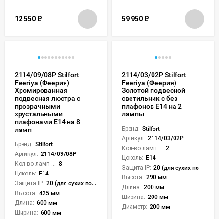
12 550
₽
59 950
₽
2114/09/08P Stilfort
2114/03/02P Stilfort
Feeriya (Феерия)
Feeriya (Феерия)
Хромированная
Золотой подвесной
подвесная люстра с
светильник с без
прозрачными
плафонов E14 на 2
хрустальными
лампы
плафонами E14 на 8
Бренд:
Stilfort
ламп
Артикул:
2114/03/02P
Бренд:
Stilfort
Кол-во ламп или LED:
2
Артикул:
2114/09/08P
Цоколь:
E14
Кол-во ламп или LED:
8
Защита IP:
20 (для сухих пом.)
Цоколь:
E14
Высота:
290 мм
Защита IP:
20 (для сухих пом.)
Длина:
200 мм
Высота:
425 мм
Ширина:
200 мм
Длина:
600 мм
Диаметр:
200 мм
Ширина:
600 мм