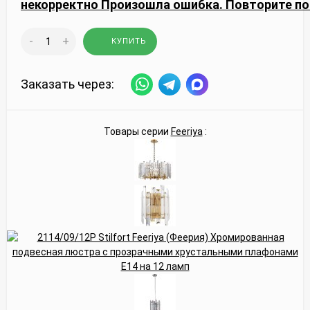
некорректно
Произошла ошибка. Повторите по
-
+
КУПИТЬ
Заказать через:
Товары серии
Feeriya
: