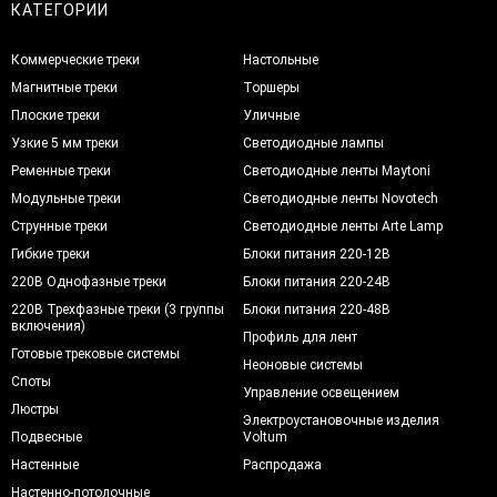
КАТЕГОРИИ
Коммерческие треки
Настольные
Магнитные треки
Торшеры
Плоские треки
Уличные
Узкие 5 мм треки
Светодиодные лампы
Ременные треки
Светодиодные ленты Maytoni
Модульные треки
Светодиодные ленты Novotech
Струнные треки
Светодиодные ленты Arte Lamp
Гибкие треки
Блоки питания 220-12В
220В Однофазные треки
Блоки питания 220-24В
220В Трехфазные треки (3 группы
Блоки питания 220-48В
включения)
Профиль для лент
Готовые трековые системы
Неоновые системы
Споты
Управление освещением
Люстры
Электроустановочные изделия
Подвесные
Voltum
Настенные
Распродажа
Настенно-потолочные