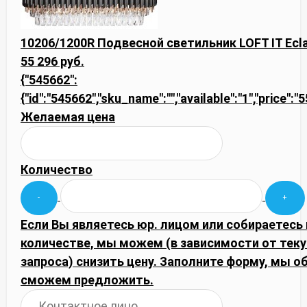
10206/1200R Подвесной светильник LOFT IT Ecla
55 296 руб.
{"545662":
{"id":"545662","sku_name":"","available":"1","price":
Желаемая цена
Количество
Если Вы являетесь юр. лицом или собираетесь
количестве, мы можем (в зависимости от тек
запроса) снизить цену. Заполните форму, мы 
сможем предложить.