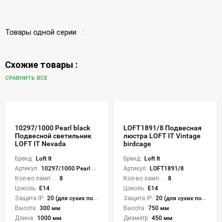
Товары одной серии :
Схожие товары :
СРАВНИТЬ ВСЕ
10297/1000 Pearl black
LOFT1891/8 Подвесная
Подвесной светильник
люстра LOFT IT Vintage
LOFT IT Nevada
birdcage
Бренд:
Loft It
Бренд:
Loft It
Артикул:
10297/1000 Pearl black
Артикул:
LOFT1891/8
Кол-во ламп или LED:
8
Кол-во ламп или LED:
8
Цоколь:
E14
Цоколь:
E14
Защита IP:
20 (для сухих пом.)
Защита IP:
20 (для сухих пом.)
Высота:
300 мм
Высота:
750 мм
Длина:
1000 мм
Диаметр:
450 мм