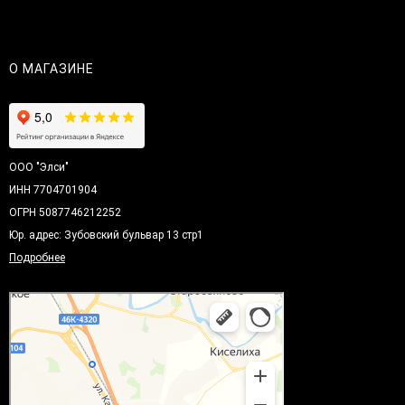
О МАГАЗИНЕ
ООО "Элси"
ИНН 7704701904
ОГРН 5087746212252
Юр. адрес: Зубовский бульвар 13 стр1
Подробнее