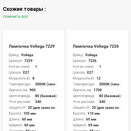
Схожие товары :
СРАВНИТЬ ВСЕ
Лампочка Voltega 7229
Лампочка Voltega 7226
Бренд:
Voltega
Бренд:
Voltega
Артикул:
7229
Артикул:
7226
Кол-во ламп или LED:
1
Кол-во ламп или LED:
1
Цоколь:
E27
Цоколь:
E27
Мощность вт:
8
Мощность вт:
12
Температура света:
3000K (теплый)
Температура света:
3000K (теплый)
Яркость лм:
900
Яркость лм:
1700
Цветопередача (CRI):
80 (базовая)
Цветопередача (CRI):
80 (базовая)
Угол рассеивания света °:
340
Угол рассеивания света °:
340
Защита IP:
20 (для сухих пом.)
Защита IP:
20 (для сухих пом.)
Высота:
105 мм
Высота:
110 мм
Длина:
60 мм
Длина:
65 мм
Ширина:
60 мм
Ширина:
65 мм
Диаметр:
60 мм
Диаметр:
65 мм