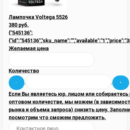
Лампочка Voltega 5526
380 руб.
{"545136":
{"id":"545136","sku_name":"","available":"1","price":"
Желаемая цена
Количество
Если Вы являетесь юр. лицом или собираетесь 
оптовом количестве, мы можем (в зависимос
рынка и объема запроса) снизить цену. Запол
посмотрим что сможем предложить.