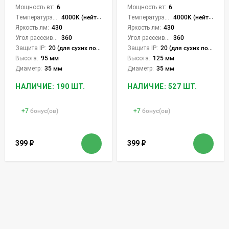
Мощность вт:
6
Мощность вт:
6
Температура света:
4000K (нейтральный)
Температура света:
4000K (нейтральный)
Яркость лм:
430
Яркость лм:
430
Угол рассеивания света °:
360
Угол рассеивания света °:
360
Защита IP:
20 (для сухих пом.)
Защита IP:
20 (для сухих пом.)
Высота:
95 мм
Высота:
125 мм
Диаметр:
35 мм
Диаметр:
35 мм
НАЛИЧИЕ: 190 ШТ.
НАЛИЧИЕ: 527 ШТ.
+
7
бонус(ов)
+
7
бонус(ов)
399
₽
399
₽