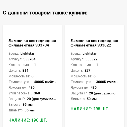
С данным товаром также купили:
Лампочка светодиодная
Лампочка светодиодная
филаментная 933704
филаментная 933822
Бренд:
Lightstar
Бренд:
Lightstar
Артикул:
933704
Артикул:
933822
Кол-во ламп или LED:
1
Кол-во ламп или LED:
1
Цоколь:
E14
Цоколь:
E27
Мощность вт:
6
Мощность вт:
6
Температура света:
4000K (нейтральный)
Температура света:
3000K (теплый)
Яркость лм:
430
Яркость лм:
430
Угол рассеивания света °:
360
Защита IP:
20 (для сухих пом.)
Защита IP:
20 (для сухих пом.)
Диаметр:
50 мм
Высота:
95 мм
НАЛИЧИЕ: 295 ШТ.
Диаметр:
35 мм
НАЛИЧИЕ: 190 ШТ.