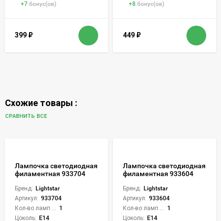
+
7
бонус(ов)
+
8
бонус(ов)
399
₽
449
₽
Схожие товары :
СРАВНИТЬ ВСЕ
Лампочка светодиодная
Лампочка светодиодная
филаментная 933704
филаментная 933604
Бренд:
Lightstar
Бренд:
Lightstar
Артикул:
933704
Артикул:
933604
Кол-во ламп или LED:
1
Кол-во ламп или LED:
1
Цоколь:
E14
Цоколь:
E14