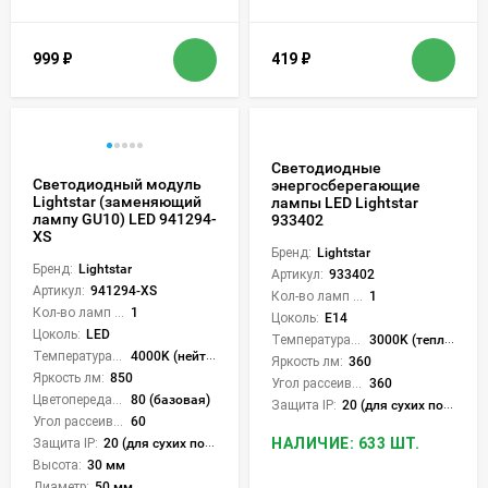
999
₽
419
₽
Светодиодные
Светодиодный модуль
энергосберегающие
Lightstar (заменяющий
лампы LED Lightstar
лампу GU10) LED 941294-
933402
XS
Бренд:
Lightstar
Бренд:
Lightstar
Артикул:
933402
Артикул:
941294-XS
Кол-во ламп или LED:
1
Кол-во ламп или LED:
1
Цоколь:
E14
Цоколь:
LED
Температура света:
3000K (теплый)
Температура света:
4000K (нейтральный)
Яркость лм:
360
Яркость лм:
850
Угол рассеивания света °:
360
Цветопередача (CRI):
80 (базовая)
Защита IP:
20 (для сухих пом.)
Угол рассеивания света °:
60
НАЛИЧИЕ: 633 ШТ.
Защита IP:
20 (для сухих пом.)
Высота:
30 мм
Диаметр:
50 мм