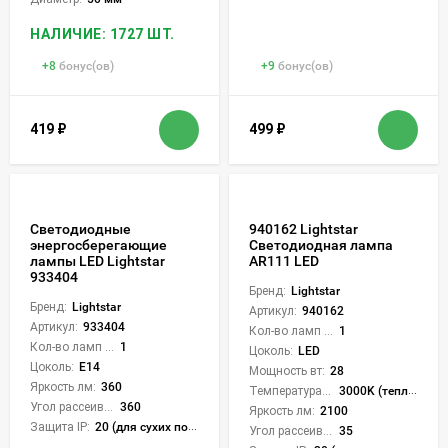
НАЛИЧИЕ: 1727 ШТ.
+
8
бонус(ов)
+
9
бонус(ов)
419
₽
499
₽
Светодиодные
940162 Lightstar
энергосберегающие
Светодиодная лампа
лампы LED Lightstar
AR111 LED
933404
Бренд:
Lightstar
Бренд:
Lightstar
Артикул:
940162
Артикул:
933404
Кол-во ламп или LED:
1
Кол-во ламп или LED:
1
Цоколь:
LED
Цоколь:
E14
Мощность вт:
28
Яркость лм:
360
Температура света:
3000K (теплый)
Угол рассеивания света °:
360
Яркость лм:
2100
Защита IP:
20 (для сухих пом.)
Угол рассеивания света °:
35