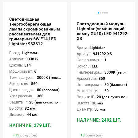
Светодиодная
Светодиодный модуль
энергосберегающая
Lightstar (заменяющий
лампа схромированным
лампу GU10) LED 941292-
рассеивателем для
XS
гримерных 6W E14 LED
Lightstar 933812
Бренд:
Lightstar
Бренд:
Lightstar
Артикул:
941292-XS
Артикул:
933812
Кол-во ламп или LED:
1
Цоколь:
E14
Цоколь:
LED
Мощность вт:
6
Температура света:
3000K (теплый)
Температура света:
3000K (теплый)
Яркость лм:
850
Яркость лм:
560
Цветопередача (CRI):
80 (базовая)
Цветопередача (CRI):
80 (базовая)
Угол рассеивания света °:
60
Угол рассеивания света °:
360
Защита IP:
20 (для сухих пом.)
Защита IP:
20 (для сухих пом.)
Высота:
30 мм
Высота:
82 мм
Диаметр:
50 мм
Диаметр:
44 мм
НАЛИЧИЕ: 2492 ШТ.
НАЛИЧИЕ: 279 ШТ.
+
19
бонус(ов)
+
8
бонус(ов)