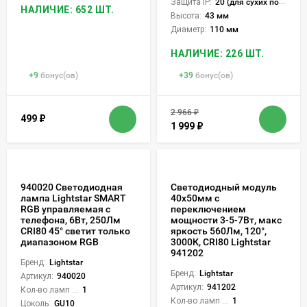
Защита IP:
20 (для сухих пом.)
НАЛИЧИЕ: 652 ШТ.
Высота:
43 мм
Диаметр:
110 мм
НАЛИЧИЕ: 226 ШТ.
+
9
бонус(ов)
+
39
бонус(ов)
2 966
₽
499
₽
1 999
₽
940020 Светодиодная
Светодиодный модуль
лампа Lightstar SMART
40x50мм с
RGB управляемая с
переключением
телефона, 6Вт, 250Лм
мощности 3-5-7Вт, макс
CRI80 45° светит только
яркость 560Лм, 120°,
диапазоном RGB
3000К, CRI80 Lightstar
941202
Бренд:
Lightstar
Бренд:
Lightstar
Артикул:
940020
Артикул:
941202
Кол-во ламп или LED:
1
Кол-во ламп или LED:
1
Цоколь:
GU10