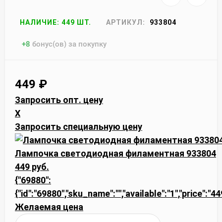
НАЛИЧИЕ: 449 ШТ.
АРТИКУЛ:
933804
+
8
бонус(ов) за покупку
449
₽
Запросить опт. цену
X
Запросить специальную цену
Лампочка светодиодная филаментная 933804
449 руб.
{"69880":
{"id":"69880","sku_name":"","available":"1","price":"4
Желаемая цена