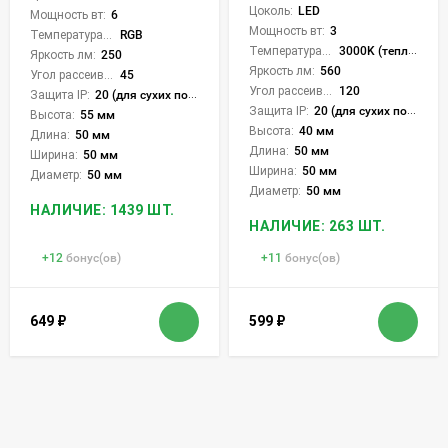
Цоколь:
LED
Мощность вт:
6
Мощность вт:
3
Температура света:
RGB
Температура света:
3000K (теплый)
Яркость лм:
250
Яркость лм:
560
Угол рассеивания света °:
45
Угол рассеивания света °:
120
Защита IP:
20 (для сухих пом.)
Защита IP:
20 (для сухих пом.)
Высота:
55 мм
Высота:
40 мм
Длина:
50 мм
Длина:
50 мм
Ширина:
50 мм
Ширина:
50 мм
Диаметр:
50 мм
Диаметр:
50 мм
НАЛИЧИЕ: 1439 ШТ.
НАЛИЧИЕ: 263 ШТ.
+
12
бонус(ов)
+
11
бонус(ов)
649
₽
599
₽