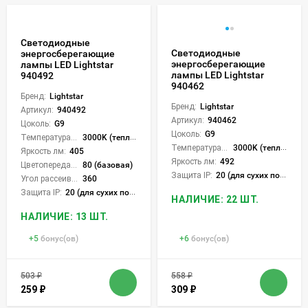
Светодиодные
Светодиодные
энергосберегающие
энергосберегающие
лампы LED Lightstar
лампы LED Lightstar
940492
940462
Бренд:
Lightstar
Бренд:
Lightstar
Артикул:
940492
Артикул:
940462
Цоколь:
G9
Цоколь:
G9
Температура света:
3000K (теплый)
Температура света:
3000K (теплый)
Яркость лм:
405
Яркость лм:
492
Цветопередача (CRI):
80 (базовая)
Защита IP:
20 (для сухих пом.)
Угол рассеивания света °:
360
Защита IP:
20 (для сухих пом.)
НАЛИЧИЕ: 22 ШТ.
НАЛИЧИЕ: 13 ШТ.
+
5
бонус(ов)
+
6
бонус(ов)
503
₽
558
₽
259
₽
309
₽