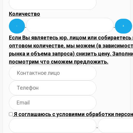
Количество
Если Вы являетесь юр. лицом или собираетесь 
оптовом количестве, мы можем (в зависимос
рынка и объема запроса) снизить цену. Запол
посмотрим что сможем предложить.
Я соглашаюсь с
условиями обработки
персон