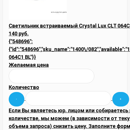
Светильник встраиваемый Crystal Lux CLT 064C
140 руб.
{"548696":
{"id":"548696","sku_name":"1400\/082","available":"1"
064C1 BL"}}
Желаемая цена
Количество
Если Вы являетесь юр. лицом или собираетесь
количестве, мы можем (в зависимости от тек
объема запроса) снизить цену. Заполните фор