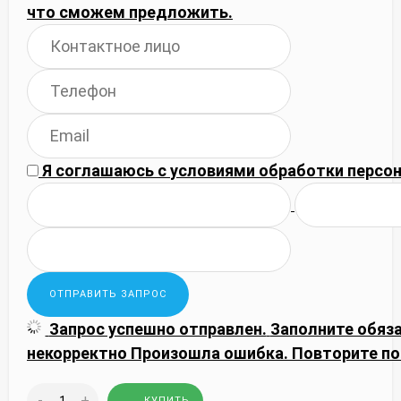
что сможем предложить.
Я соглашаюсь с
условиями обработки
персон
Запрос успешно отправлен.
Заполните обяз
некорректно
Произошла ошибка. Повторите по
-
+
КУПИТЬ