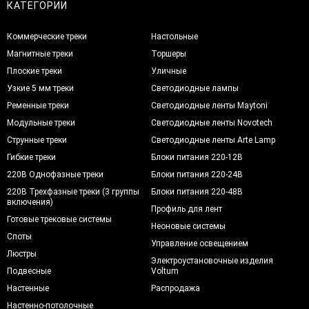
КАТЕГОРИИ
Коммерческие треки
Настольные
Магнитные треки
Торшеры
Плоские треки
Уличные
Узкие 5 мм треки
Светодиодные лампы
Ременные треки
Светодиодные ленты Maytoni
Модульные треки
Светодиодные ленты Novotech
Струнные треки
Светодиодные ленты Arte Lamp
Гибкие треки
Блоки питания 220-12В
220В Однофазные треки
Блоки питания 220-24В
220В Трехфазные треки (3 группы
Блоки питания 220-48В
включения)
Профиль для лент
Готовые трековые системы
Неоновые системы
Споты
Управление освещением
Люстры
Электроустановочные изделия
Подвесные
Voltum
Настенные
Распродажа
Настенно-потолочные