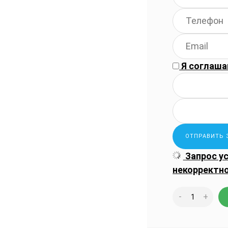
Я соглаша
Запрос у
некорректн
-
+