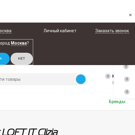
×
осква
Личный кабинет
Заказать звонок
город
Москва
?
0
Корзина
0
0
(пусто)
0
Бренды
OFT IT Clizia