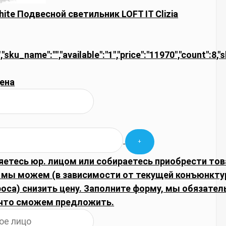
ite Подвесной светильник LOFT IT Clizia
","sku_name":"","available":"1","price":"11970","count":8,
ена
яетесь юр. лицом или собираетесь приобрести тов
 мы можем (в зависимости от текущей конъюнкту
оса) снизить цену. Заполните форму, мы обязател
что сможем предложить.