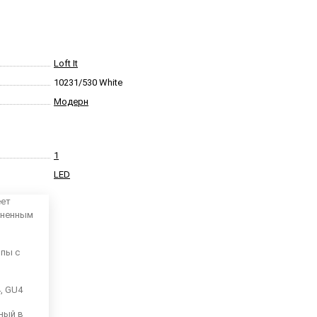
Loft It
10231/530 White
Модерн
1
LED
еет
аненным
мпы с
4, GU4
ный в