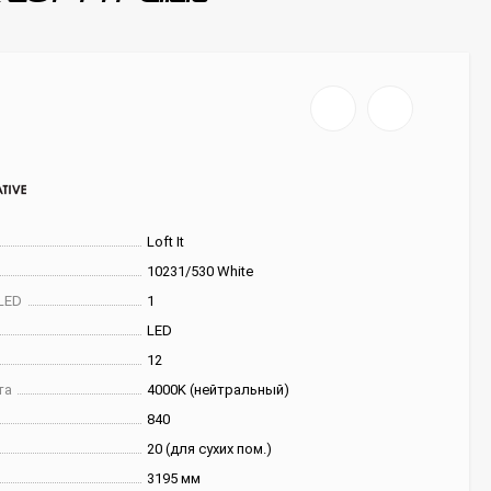
Loft It
10231/530 White
LED
1
LED
12
та
4000K (нейтральный)
840
20 (для сухих пом.)
3195 мм