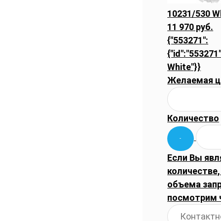
10231/530 Wh
11 970 руб.
{"553271":
{"id":"553271
White"}}
Желаемая ц
Количество
Если Вы явл
количестве,
объема запр
посмотрим 