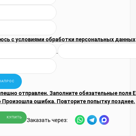
юсь с
условиями обработки
персональных данных
спешно отправлен.
Заполните обязательные поля
E
о
Произошла ошибка. Повторите попытку позднее.
КУПИТЬ
Заказать через: