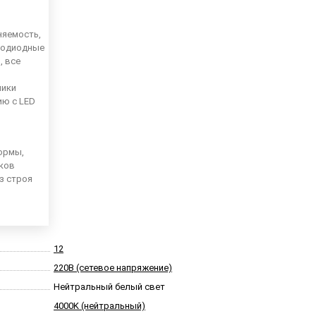
няемость,
тодиодные
, все
ники
ию с LED
ормы,
иков
из строя
12
220В (сетевое напряжение)
Нейтральный белый свет
4000K (нейтральный)