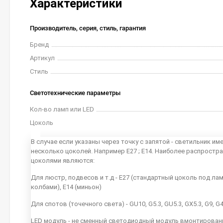
Характеристики
Производитель, серия, стиль, гарантия
Бренд
Артикул
Стиль
Светотехнические параметры
Кол-во ламп или LED
Цоколь
В случае если указаны через точку с запятой - светильник им
несколько цоколей. Например E27 ; E14. Наиболее распростр
цоколями являются:
Для люстр, подвесов и т.д - E27 (стандартный цоколь под ла
колбами), E14 (миньон)
Для спотов (точечного света) - GU10, G5.3, GU5.3, GX5.3, G9, G
LED модуль - не сменный светодиодный модуль вмонтирован