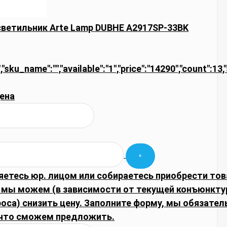
ветильник Arte Lamp DUBHE A2917SP-33BK
","sku_name":"","available":"1","price":"14290","count":13
ена
яетесь юр. лицом или собираетесь приобрести тов
 мы можем (в зависимости от текущей конъюнкту
оса) снизить цену. Заполните форму, мы обязател
что сможем предложить.