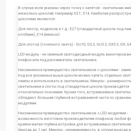
В случае если указаны через точку с запятой - светильник им
несколько цоколей. Например E27 ; E14. Наиболее распростр
цоколями являются:
Для люстр, подвесов и т.д - E27 (стандартный цоколь под ла
колбами), E14 (миньон)
Для спотов (точечного света) - GU10, G5.3, GU5.3, GX5.3, G9, G
LED модуль - не сменный светодиодный модуль вмонтирован
плафон или под рассеиватель светильника.
Несомненное преимущество светильников с цоколями - заме
под все указанные выше цоколи можно купить отдельно све
лампы и использовать в светильниках. Минусы - размерность
светильники и споты под стандартные цоколи производятся
относительно похожими. Кроме того, встраиваемые светиль
обладают большей глубиной встраиваемой части по сравнен
модулями.
Несомненное преимущество светильников с LED модулями -
возможность изготовки производителем плафонов любой ф
крайне малая глубина встройки для встраиваемых светильн
(иногда до 1 см). Минусы - незаменяемость, в случае выхода 