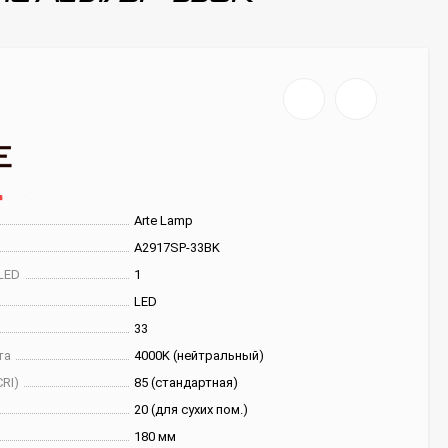
Arte Lamp
A2917SP-33BK
LED
1
LED
33
та
4000K (нейтральный)
RI)
85 (стандартная)
20 (для сухих пом.)
180 мм