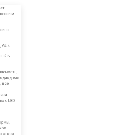
еет
аненным
мпы с
4, GU4
ный в
няемость,
тодиодные
, все
ники
ию с LED
ормы,
иков
из строя