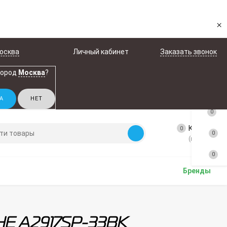
×
осква
Личный кабинет
Заказать звонок
город
Москва
?
0
Корзина
0
0
(пусто)
0
Бренды
BHE A2917SP-33BK