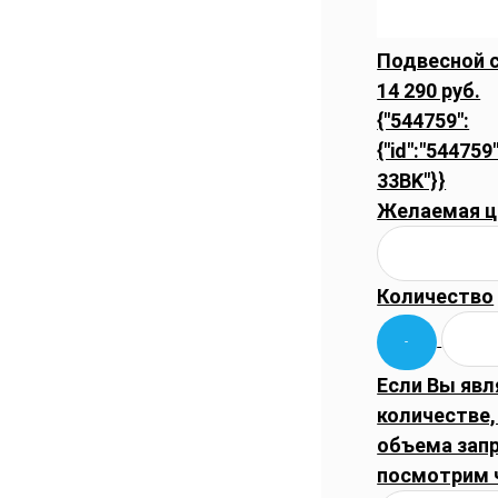
Подвесной с
14 290 руб.
{"544759":
{"id":"544759
33BK"}}
Желаемая ц
Количество
Если Вы явл
количестве,
объема запр
посмотрим 