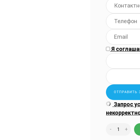
Я соглаша
Запрос у
некорректн
-
+