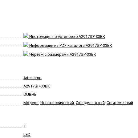
Инструкция по установке A2917SP-33BK
Информация из PDF каталога A2917SP-33BK
Чертеж с размерами A2917SP-33BK
Arte Lamp
A2917SP-33BK
DUBHE
Модерн
,
Неоклассический
,
Скандинавский
,
Современный
1
LED