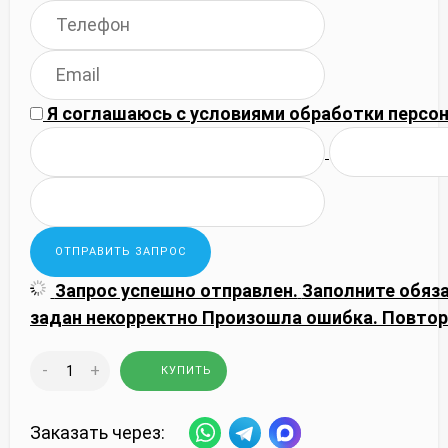
Я соглашаюсь с
условиями обработки
персон
Запрос успешно отправлен.
Заполните обяз
задан некорректно
Произошла ошибка. Повтор
-
+
КУПИТЬ
Заказать через: