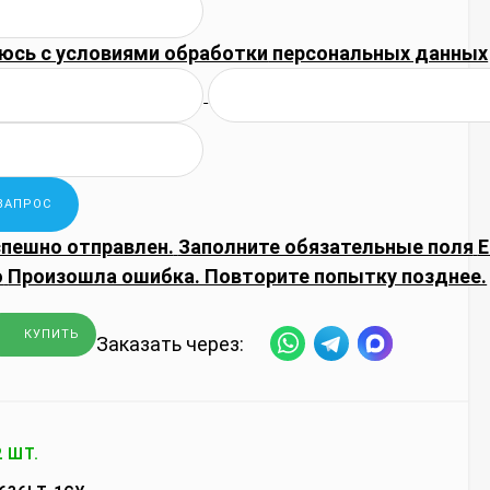
юсь с
условиями обработки
персональных данных
спешно отправлен.
Заполните обязательные поля
E
о
Произошла ошибка. Повторите попытку позднее.
КУПИТЬ
Заказать через:
2 ШТ.