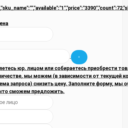
,"sku_name":"","available":"1","price":"3390","count":72,
ена
яетесь юр. лицом или собираетесь приобрести тов
личестве, мы можем (в зависимости от текущей 
ема запроса) снизить цену. Заполните форму, мы 
что сможем предложить.