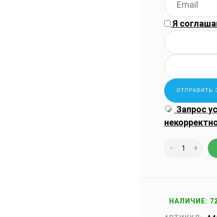
Я соглаша
Запрос у
некорректн
-
+
НАЛИЧИЕ: 7