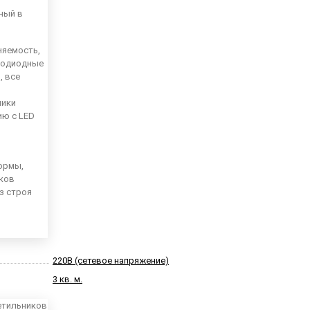
ный в
няемость,
тодиодные
, все
ники
ию с LED
ормы,
иков
из строя
220В (сетевое напряжение)
3 кв. м.
етильников