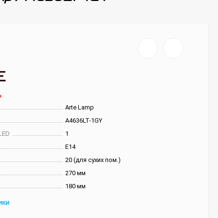
Arte Lamp
A4636LT-1GY
LED
1
E14
20 (для сухих пом.)
270 мм
180 мм
ИКИ