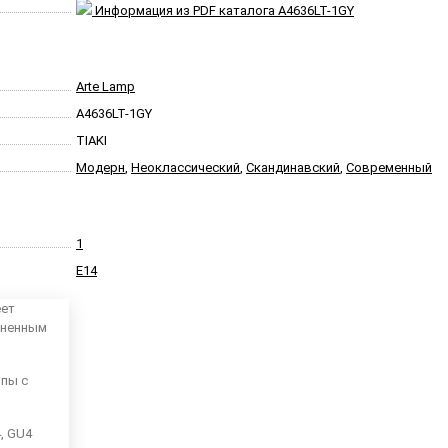
Информация из PDF каталога A4636LT-1GY
Arte Lamp
A4636LT-1GY
TIAKI
Модерн
,
Неоклассический
,
Скандинавский
,
Современный
1
E14
еет
аненным
мпы с
4, GU4