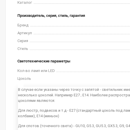
Каталог
Производитель, серия, стиль, гарантия
Бренд
Артикул
Серия
Стиль
Светотехнические параметры
Кол-во ламп или LED
Цоколь
В случае если указаны через точку с запятой - светильник им
несколько цоколей. Например E27 ; E14. Наиболее распростр
цоколями являются:
Для люстр, подвесов и т.д - E27 (стандартный цоколь под ла
колбами), E14 (миньон)
Для спотов (точечного света) - GU10, G5.3, GU5.3, GX5.3, G9, G