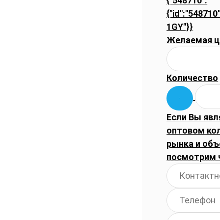
{"548710":
{"id":"548710"
1GY"}}
Желаемая ц
Количество
Если Вы явл
оптовом ко
рынка и объ
посмотрим 