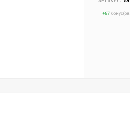
АРТИКУЛ:
A4
+
67
бонус(ов