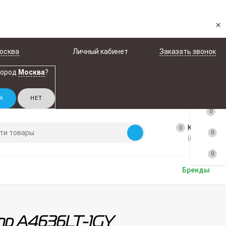
×
осква
Личный кабинет
Заказать звонок
город
Москва
?
0
Корзина
0
0
(пусто)
0
Бренды
p A4636LT-1GY