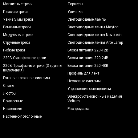
Магнитные треки
Торшеры
Плоские треки
Уличные
Узкие 5 мм треки
Светодиодные лампы
Ременные треки
Светодиодные ленты Maytoni
Модульные треки
Светодиодные ленты Novotech
Струнные треки
Светодиодные ленты Arte Lamp
Гибкие треки
Блоки питания 220-12В
220В Однофазные треки
Блоки питания 220-24В
220В Трехфазные треки (3 группы
Блоки питания 220-48В
включения)
Профиль для лент
Готовые трековые системы
Неоновые системы
Споты
Управление освещением
Люстры
Электроустановочные изделия
Подвесные
Voltum
Настенные
Распродажа
Настенно-потолочные