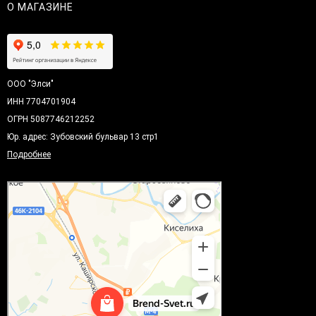
О МАГАЗИНЕ
ООО "Элси"
ИНН 7704701904
ОГРН 5087746212252
Юр. адрес: Зубовский бульвар 13 стр1
Подробнее