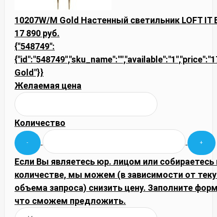
10207W/M Gold Настенный светильник LOFT IT B
17 890 руб.
{"548749":
{"id":"548749","sku_name":"","available":"1","price"
Gold"}}
Желаемая цена
Количество
Если Вы являетесь юр. лицом или собираетесь
количестве, мы можем (в зависимости от тек
объема запроса) снизить цену. Заполните фор
что сможем предложить.