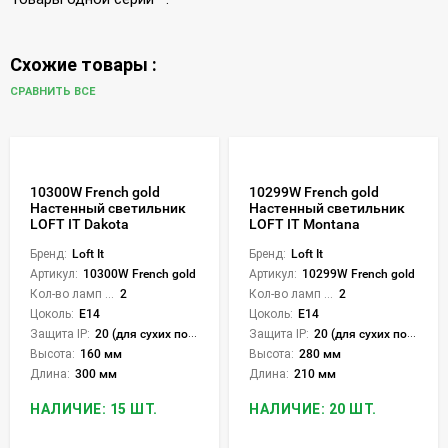
Схожие товары :
СРАВНИТЬ ВСЕ
10300W French gold
10299W French gold
Настенный светильник
Настенный светильник
LOFT IT Dakota
LOFT IT Montana
Бренд:
Loft It
Бренд:
Loft It
Артикул:
10300W French gold
Артикул:
10299W French gold
Кол-во ламп или LED:
2
Кол-во ламп или LED:
2
Цоколь:
E14
Цоколь:
E14
Защита IP:
20 (для сухих пом.)
Защита IP:
20 (для сухих пом.)
Высота:
160 мм
Высота:
280 мм
Длина:
300 мм
Длина:
210 мм
НАЛИЧИЕ: 15 ШТ.
НАЛИЧИЕ: 20 ШТ.