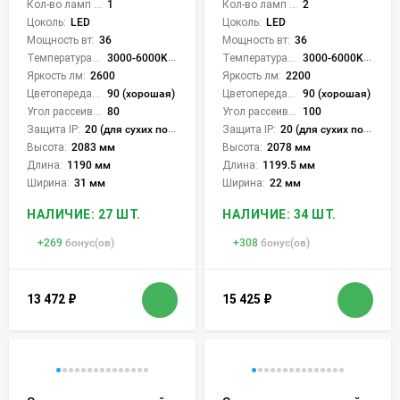
Кол-во ламп или LED:
1
Кол-во ламп или LED:
2
Цоколь:
LED
Цоколь:
LED
Мощность вт:
36
Мощность вт:
36
Температура света:
3000-6000K (плавная рег.)
Температура света:
3000-6000K (плавная рег.)
Яркость лм:
2600
Яркость лм:
2200
Цветопередача (CRI):
90 (хорошая)
Цветопередача (CRI):
90 (хорошая)
Угол рассеивания света °:
80
Угол рассеивания света °:
100
Защита IP:
20 (для сухих пом.)
Защита IP:
20 (для сухих пом.)
Высота:
2083 мм
Высота:
2078 мм
Длина:
1190 мм
Длина:
1199.5 мм
Ширина:
31 мм
Ширина:
22 мм
НАЛИЧИЕ: 27 ШТ.
НАЛИЧИЕ: 34 ШТ.
+
269
бонус(ов)
+
308
бонус(ов)
13 472
₽
15 425
₽