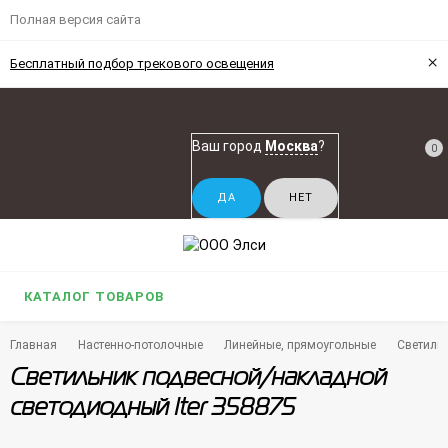
Полная версия сайта
×
Бесплатный подбор трекового освещения
Ваш город
Москва
?
0
КАТАЛОГ ТОВАРОВ
Главная
Настенно-потолочные
Линейные, прямоугольные
Светиль
Светильник подвесной/накладной
светодиодный Iter 358875