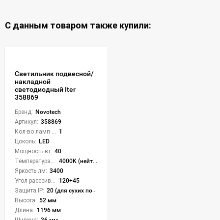
С данным товаром также купили:
Светильник подвесной/
накладной
светодиодный Iter
358869
Бренд:
Novotech
Артикул:
358869
Кол-во ламп или LED:
1
Цоколь:
LED
Мощность вт:
40
Температура света:
4000K (нейтральный)
Яркость лм:
3400
Угол рассеивания света °:
120+45
Защита IP:
20 (для сухих пом.)
Высота:
52 мм
Длина:
1196 мм
Ширина:
36 мм