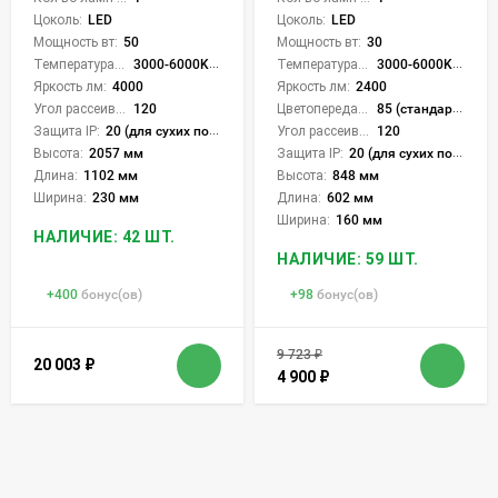
Цоколь:
LED
Цоколь:
LED
Мощность вт:
50
Мощность вт:
30
Температура света:
3000-6000K (плавная рег.)
Температура света:
3000-6000K (плавная рег.)
Яркость лм:
4000
Яркость лм:
2400
Угол рассеивания света °:
120
Цветопередача (CRI):
85 (стандартная)
Защита IP:
20 (для сухих пом.)
Угол рассеивания света °:
120
Высота:
2057 мм
Защита IP:
20 (для сухих пом.)
Длина:
1102 мм
Высота:
848 мм
Ширина:
230 мм
Длина:
602 мм
Ширина:
160 мм
НАЛИЧИЕ: 42 ШТ.
НАЛИЧИЕ: 59 ШТ.
+
400
бонус(ов)
+
98
бонус(ов)
9 723
₽
20 003
₽
4 900
₽