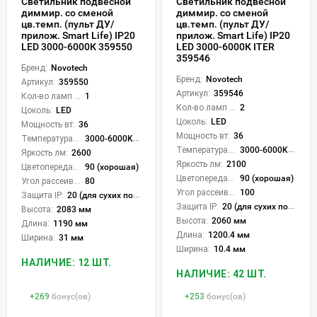
Светильник подвесной
Светильник подвесной
диммир. со сменой
диммир. со сменой
цв.темп. (пульт ДУ/
цв.темп. (пульт ДУ/
прилож. Smart Life) IP20
прилож. Smart Life) IP20
LED 3000-6000К 359550
LED 3000-6000К ITER
359546
Бренд:
Novotech
Бренд:
Novotech
Артикул:
359550
Артикул:
359546
Кол-во ламп или LED:
1
Кол-во ламп или LED:
2
Цоколь:
LED
Цоколь:
LED
Мощность вт:
36
Мощность вт:
36
Температура света:
3000-6000K (плавная рег.)
Температура света:
3000-6000K (плавная рег.)
Яркость лм:
2600
Яркость лм:
2100
Цветопередача (CRI):
90 (хорошая)
Цветопередача (CRI):
90 (хорошая)
Угол рассеивания света °:
80
Угол рассеивания света °:
100
Защита IP:
20 (для сухих пом.)
Защита IP:
20 (для сухих пом.)
Высота:
2083 мм
Высота:
2060 мм
Длина:
1190 мм
Длина:
1200.4 мм
Ширина:
31 мм
Ширина:
10.4 мм
НАЛИЧИЕ: 12 ШТ.
НАЛИЧИЕ: 42 ШТ.
+
269
бонус(ов)
+
253
бонус(ов)