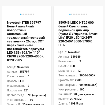
Novotech ITER 359797
359549 LEDO NT25 000
Белый линейный
белый Светильник
поворотный
подвесной диммир.
однофазный
(пульт ДУ/прилож. Smart
трехжильный трековый
Life) IP20 LED 12/24W
светильник 26см, с CCT
220-240V 3000-5700К
переключением
ITER
цветовой температуры
Бренд:
Novotech
LED 12Вт 921Лм 110°
CRI90 2700-3200-4000К
Артикул:
359549
IP20 220V
Кол-во ламп или LED:
2
Цоколь:
LED
Бренд:
Novotech
Мощность вт:
12
Артикул:
359797
Температура света:
3000-6000K (плавная рег.)
Кол-во ламп или LED:
1
Яркость лм:
2200
Цоколь:
LED
Цветопередача (CRI):
90 (хорошая)
Мощность вт:
12
Угол рассеивания света °:
100
Яркость лм:
921
Защита IP:
20 (для сухих пом.)
Цветопередача (CRI):
90 (хорошая)
Высота:
2078 мм
Угол рассеивания света °:
110
Длина:
1199.5 мм
Защита IP:
20 (для сухих пом.)