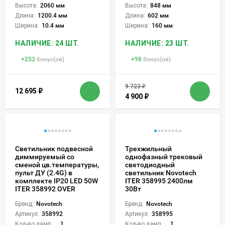
Высота:
2060 мм
Высота:
848 мм
Длина:
1200.4 мм
Длина:
602 мм
Ширина:
10.4 мм
Ширина:
160 мм
НАЛИЧИЕ: 24 ШТ.
НАЛИЧИЕ: 23 ШТ.
+
253
бонус(ов)
+
98
бонус(ов)
9 723
₽
12 695
₽
4 900
₽
Светильник подвесной
Трехжильный
диммируемый со
однофазный трековый
сменой цв.температуры,
светодиодный
пульт ДУ (2.4G) в
светильник Novotech
комплекте IP20 LED 50W
ITER 358995 2400лм
ITER 358992 OVER
30Вт
Бренд:
Novotech
Бренд:
Novotech
Артикул:
358992
Артикул:
358995
Кол-во ламп или LED:
1
Кол-во ламп или LED:
1