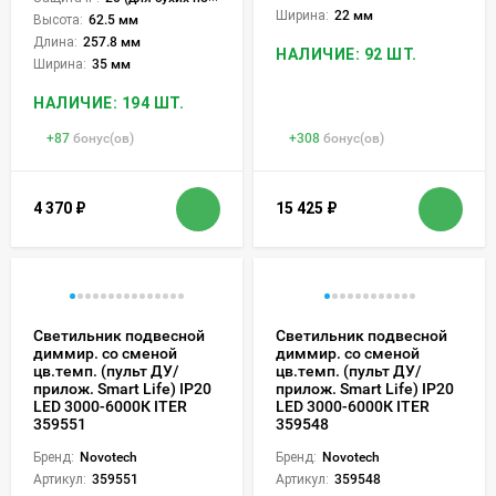
Ширина:
22 мм
Высота:
62.5 мм
Длина:
257.8 мм
НАЛИЧИЕ: 92 ШТ.
Ширина:
35 мм
НАЛИЧИЕ: 194 ШТ.
+
87
бонус(ов)
+
308
бонус(ов)
4 370
₽
15 425
₽
Светильник подвесной
Светильник подвесной
диммир. со сменой
диммир. со сменой
цв.темп. (пульт ДУ/
цв.темп. (пульт ДУ/
прилож. Smart Life) IP20
прилож. Smart Life) IP20
LED 3000-6000К ITER
LED 3000-6000К ITER
359551
359548
Бренд:
Novotech
Бренд:
Novotech
Артикул:
359551
Артикул:
359548