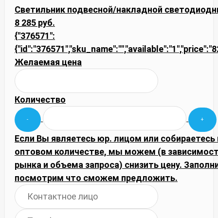
Светильник подвесной/накладной светодиодны
8 285 руб.
{"376571":
{"id":"376571","sku_name":"","available":"1","price":"
Желаемая цена
Количество
Если Вы являетесь юр. лицом или собираетесь 
оптовом количестве, мы можем (в зависимос
рынка и объема запроса) снизить цену. Запол
посмотрим что сможем предложить.