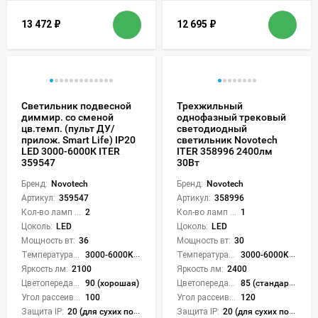
13 472
₽
12 695
₽
Светильник подвесной
Трехжильный
диммир. со сменой
однофазный трековый
цв.темп. (пульт ДУ/
светодиодный
прилож. Smart Life) IP20
светильник Novotech
LED 3000-6000К ITER
ITER 358996 2400лм
359547
30Вт
Бренд:
Novotech
Бренд:
Novotech
Артикул:
359547
Артикул:
358996
Кол-во ламп или LED:
2
Кол-во ламп или LED:
1
Цоколь:
LED
Цоколь:
LED
Мощность вт:
36
Мощность вт:
30
Температура света:
3000-6000K (плавная рег.)
Температура света:
3000-6000K (плавная рег.)
Яркость лм:
2100
Яркость лм:
2400
Цветопередача (CRI):
90 (хорошая)
Цветопередача (CRI):
85 (стандартная)
Угол рассеивания света °:
100
Угол рассеивания света °:
120
Защита IP:
20 (для сухих пом.)
Защита IP:
20 (для сухих пом.)