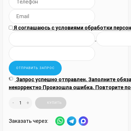
Я соглашаюсь с
условиями обработки
персон
Запрос успешно отправлен.
Заполните обяз
некорректно
Произошла ошибка. Повторите по
-
+
КУПИТЬ
Заказать через: