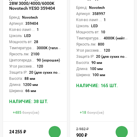
28W 3000/4000/6000K
Бренд:
Novotech
Novotech YESO 359404
Артикул:
358997
Бренд:
Novotech
Кол-во ламп или LED:
1
Артикул:
359404
Цоколь:
LED
Кол-во ламп или LED:
1
Мощность вт:
10
Цоколь:
LED
Температура света:
4000K (нейтральный)
Мощность вт:
28
Яркость лм:
800
Температура света:
3000K (теплый), 4000K (нейтральный), 6000K (холодный), CCT механическое переключение
Угол рассеивания света °:
120
Яркость лм:
2100
Защита IP:
20 (для сухих пом.)
Цветопередача (CRI):
90 (хорошая)
Высота:
90 мм
Угол рассеивания света °:
120
Длина:
100 мм
Защита IP:
20 (для сухих пом.)
Ширина:
100 мм
Высота:
88 мм
Длина:
1200 мм
НАЛИЧИЕ: 165 ШТ.
Ширина:
66 мм
НАЛИЧИЕ: 38 ШТ.
+
485
бонус(ов)
+
18
бонус(ов)
2 982
₽
24 255
₽
900
₽