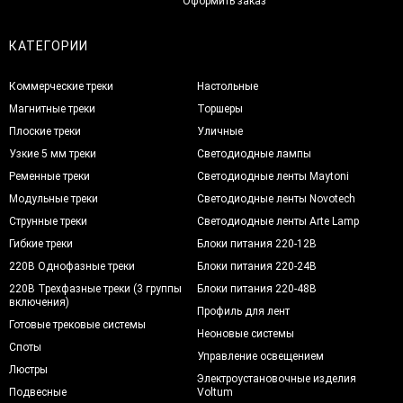
Оформить заказ
КАТЕГОРИИ
Коммерческие треки
Настольные
Магнитные треки
Торшеры
Плоские треки
Уличные
Узкие 5 мм треки
Светодиодные лампы
Ременные треки
Светодиодные ленты Maytoni
Модульные треки
Светодиодные ленты Novotech
Струнные треки
Светодиодные ленты Arte Lamp
Гибкие треки
Блоки питания 220-12В
220В Однофазные треки
Блоки питания 220-24В
220В Трехфазные треки (3 группы
Блоки питания 220-48В
включения)
Профиль для лент
Готовые трековые системы
Неоновые системы
Споты
Управление освещением
Люстры
Электроустановочные изделия
Подвесные
Voltum