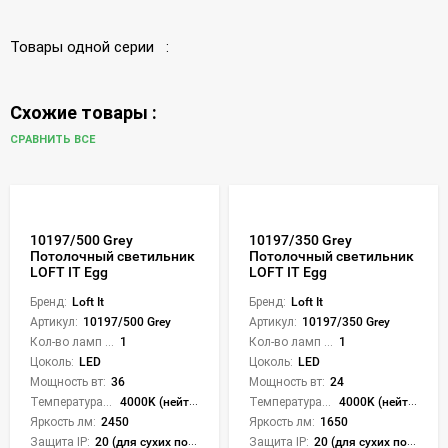
Товары одной серии :
Схожие товары :
СРАВНИТЬ ВСЕ
10197/500 Grey
10197/350 Grey
Потолочный светильник
Потолочный светильник
LOFT IT Egg
LOFT IT Egg
Бренд:
Loft It
Бренд:
Loft It
Артикул:
10197/500 Grey
Артикул:
10197/350 Grey
Кол-во ламп или LED:
1
Кол-во ламп или LED:
1
Цоколь:
LED
Цоколь:
LED
Мощность вт:
36
Мощность вт:
24
Температура света:
4000K (нейтральный)
Температура света:
4000K (нейтральный)
Яркость лм:
2450
Яркость лм:
1650
Защита IP:
20 (для сухих пом.)
Защита IP:
20 (для сухих пом.)