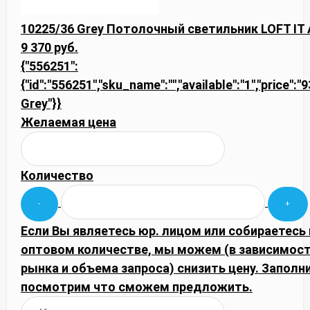
10225/36 Grey Потолочный светильник LOFT IT 
9 370 руб.
{"556251":
{"id":"556251","sku_name":"","available":"1","price":
Grey"}}
Желаемая цена
Количество
Если Вы являетесь юр. лицом или собираетесь 
оптовом количестве, мы можем (в зависимос
рынка и объема запроса) снизить цену. Запол
посмотрим что сможем предложить.