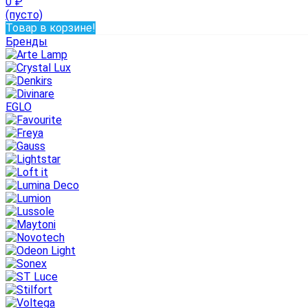
0
₽
(пусто)
Товар в корзине!
Бренды
EGLO