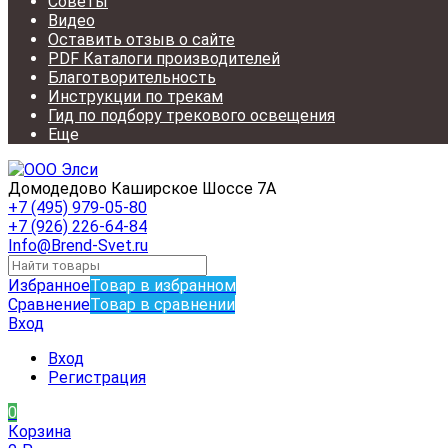
Советы
Видео
Оставить отзыв о сайте
PDF Каталоги производителей
Благотворительность
Инструкции по трекам
Гид по подбору трекового освещения
Еще
Домодедово Каширское Шоссе 7А
+7 (495) 979-05-80
+7 (926) 226-64-84
Info@Brend-Svet.ru
Избранное
Товар в избранном
Сравнение
Товар в сравнении
Вход
Вход
Регистрация
0
Корзина