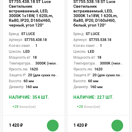
ST755.438.18 ST Luce
ST755.538.18 ST Luce
Светильник
Светильник
встраиваемый, LED,
встраиваемый, LED,
3000K 1х18W, 1 620Lm,
3000K 1х18W, 1 620Lm,
Ra80, IP20, D160xH60,
Ra80, IP20, D160xH60,
черный, угол 120°
белый, угол 120°
Бренд:
ST LUCE
Бренд:
ST LUCE
Артикул:
ST755.438.18
Артикул:
ST755.538.18
Кол-во ламп или LED:
1
Кол-во ламп или LED:
1
Цоколь:
LED
Цоколь:
LED
Мощность вт:
18
Мощность вт:
18
Температура света:
3000K (теплый)
Температура света:
3000K (теплый)
Яркость лм:
1620
Яркость лм:
1620
Защита IP:
20 (для сухих пом.)
Защита IP:
20 (для сухих пом.)
Высота:
60 мм
Высота:
60 мм
Диаметр:
160 мм
Диаметр:
160 мм
НАЛИЧИЕ: 354 ШТ.
НАЛИЧИЕ: 227 ШТ.
+
28
бонус(ов)
+
28
бонус(ов)
1 420
₽
1 420
₽