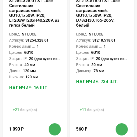
ST254.328.01 ST Luce
ST218.518.01 ST Luce
Светильник
Светильник
встраиваемый,
встраиваемый,
GU10,1х50W, IP20,
GU10,1х50W, IP20,
L120xW120xH40,220V, из
D78xH30,165-265V,
гипса белый
белый
Бренд:
ST LUCE
Бренд:
ST LUCE
Артикул:
ST254.328.01
Артикул:
ST218.518.01
Кол-во ламп или LED:
1
Кол-во ламп или LED:
1
Цоколь:
GU10
Цоколь:
GU10
Защита IP:
20 (для сухих пом.)
Защита IP:
20 (для сухих пом.)
Высота:
40 мм
Высота:
30 мм
Длина:
120 мм
Диаметр:
78 мм
Ширина:
120 мм
НАЛИЧИЕ: 734 ШТ.
НАЛИЧИЕ: 16 ШТ.
+
21
бонус(ов)
+
11
бонус(ов)
1 090
₽
560
₽