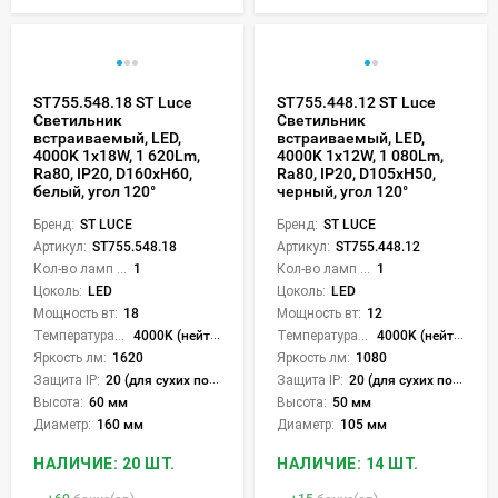
ST755.548.18 ST Luce
ST755.448.12 ST Luce
Светильник
Светильник
встраиваемый, LED,
встраиваемый, LED,
4000K 1х18W, 1 620Lm,
4000K 1х12W, 1 080Lm,
Ra80, IP20, D160xH60,
Ra80, IP20, D105xH50,
белый, угол 120°
черный, угол 120°
Бренд:
ST LUCE
Бренд:
ST LUCE
Артикул:
ST755.548.18
Артикул:
ST755.448.12
Кол-во ламп или LED:
1
Кол-во ламп или LED:
1
Цоколь:
LED
Цоколь:
LED
Мощность вт:
18
Мощность вт:
12
Температура света:
4000K (нейтральный)
Температура света:
4000K (нейтральный)
Яркость лм:
1620
Яркость лм:
1080
Защита IP:
20 (для сухих пом.)
Защита IP:
20 (для сухих пом.)
Высота:
60 мм
Высота:
50 мм
Диаметр:
160 мм
Диаметр:
105 мм
НАЛИЧИЕ: 20 ШТ.
НАЛИЧИЕ: 14 ШТ.