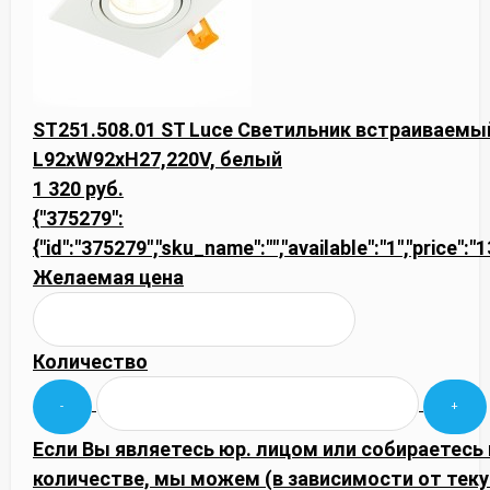
ST251.508.01 ST Luce Светильник встраиваемый
L92xW92xH27,220V, белый
1 320 руб.
{"375279":
{"id":"375279","sku_name":"","available":"1","price":
Желаемая цена
Количество
Если Вы являетесь юр. лицом или собираетесь
количестве, мы можем (в зависимости от тек