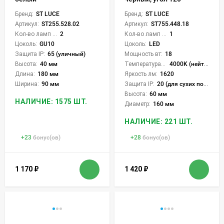
Бренд:
ST LUCE
Бренд:
ST LUCE
Артикул:
ST255.528.02
Артикул:
ST755.448.18
Кол-во ламп или LED:
2
Кол-во ламп или LED:
1
Цоколь:
GU10
Цоколь:
LED
Защита IP:
65 (уличный)
Мощность вт:
18
Высота:
40 мм
Температура света:
4000K (нейтральный)
Длина:
180 мм
Яркость лм:
1620
Ширина:
90 мм
Защита IP:
20 (для сухих пом.)
Высота:
60 мм
НАЛИЧИЕ: 1575 ШТ.
Диаметр:
160 мм
НАЛИЧИЕ: 221 ШТ.
+
23
бонус(ов)
+
28
бонус(ов)
1 170
₽
1 420
₽