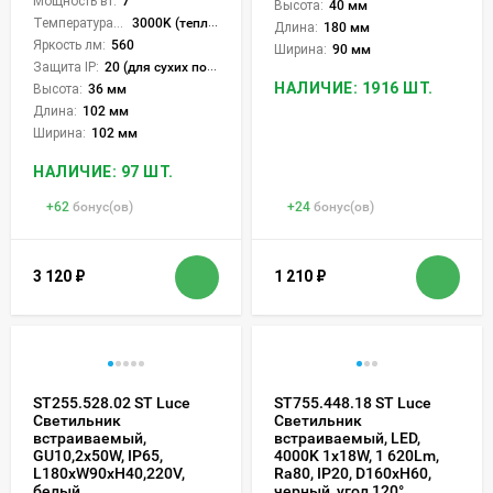
Мощность вт:
7
Высота:
40 мм
Температура света:
3000K (теплый)
Длина:
180 мм
Яркость лм:
560
Ширина:
90 мм
Защита IP:
20 (для сухих пом.)
НАЛИЧИЕ: 1916 ШТ.
Высота:
36 мм
Длина:
102 мм
Ширина:
102 мм
НАЛИЧИЕ: 97 ШТ.
+
62
бонус(ов)
+
24
бонус(ов)
3 120
₽
1 210
₽
ST255.528.02 ST Luce
ST755.448.18 ST Luce
Светильник
Светильник
встраиваемый,
встраиваемый, LED,
GU10,2х50W, IP65,
4000K 1х18W, 1 620Lm,
L180xW90xH40,220V,
Ra80, IP20, D160xH60,
белый
черный, угол 120°