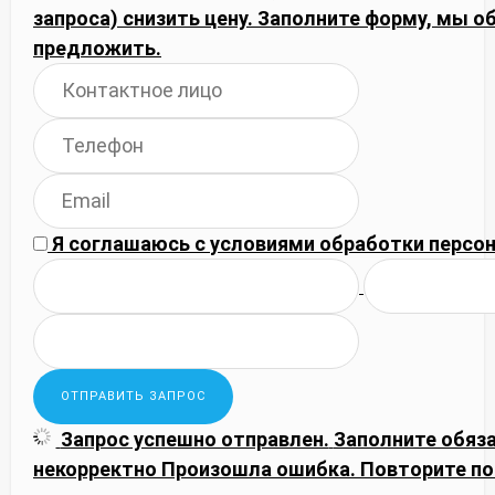
запроса) снизить цену. Заполните форму, мы
предложить.
Я соглашаюсь с
условиями обработки
персон
Запрос успешно отправлен.
Заполните обяз
некорректно
Произошла ошибка. Повторите по