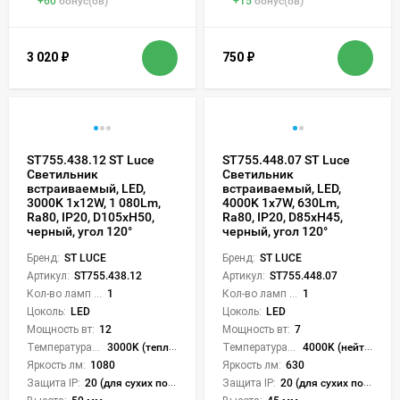
+
60
бонус(ов)
+
15
бонус(ов)
3 020
₽
750
₽
ST755.438.12 ST Luce
ST755.448.07 ST Luce
Светильник
Светильник
встраиваемый, LED,
встраиваемый, LED,
3000K 1х12W, 1 080Lm,
4000K 1х7W, 630Lm,
Ra80, IP20, D105xH50,
Ra80, IP20, D85xH45,
черный, угол 120°
черный, угол 120°
Бренд:
ST LUCE
Бренд:
ST LUCE
Артикул:
ST755.438.12
Артикул:
ST755.448.07
Кол-во ламп или LED:
1
Кол-во ламп или LED:
1
Цоколь:
LED
Цоколь:
LED
Мощность вт:
12
Мощность вт:
7
Температура света:
3000K (теплый)
Температура света:
4000K (нейтральный)
Яркость лм:
1080
Яркость лм:
630
Защита IP:
20 (для сухих пом.)
Защита IP:
20 (для сухих пом.)