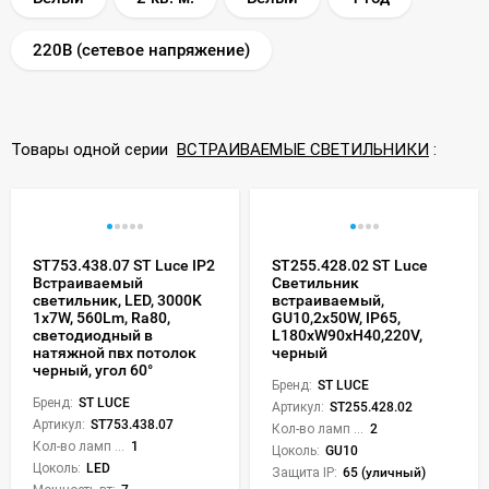
220В (сетевое напряжение)
Товары одной серии
ВСТРАИВАЕМЫЕ СВЕТИЛЬНИКИ
:
ST753.438.07 ST Luce IP2
ST255.428.02 ST Luce
Встраиваемый
Светильник
светильник, LED, 3000K
встраиваемый,
1х7W, 560Lm, Ra80,
GU10,2х50W, IP65,
светодиодный в
L180xW90xH40,220V,
натяжной пвх потолок
черный
черный, угол 60°
Бренд:
ST LUCE
Бренд:
ST LUCE
Артикул:
ST255.428.02
Артикул:
ST753.438.07
Кол-во ламп или LED:
2
Кол-во ламп или LED:
1
Цоколь:
GU10
Цоколь:
LED
Защита IP:
65 (уличный)