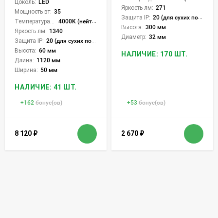
Цоколь:
LED
Яркость лм:
271
Мощность вт:
35
Защита IP:
20 (для сухих пом.)
Температура света:
4000K (нейтральный)
Высота:
300 мм
Яркость лм:
1340
Диаметр:
32 мм
Защита IP:
20 (для сухих пом.)
Высота:
60 мм
НАЛИЧИЕ: 170 ШТ.
Длина:
1120 мм
Ширина:
50 мм
НАЛИЧИЕ: 41 ШТ.
+
162
бонус(ов)
+
53
бонус(ов)
8 120
₽
2 670
₽