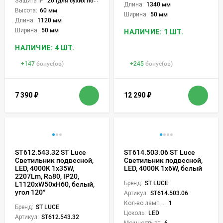
Защита IP:
20 (для сухих пом.)
Длина:
1340 мм
Высота:
60 мм
Ширина:
50 мм
Длина:
1120 мм
Ширина:
50 мм
НАЛИЧИЕ: 1 ШТ.
НАЛИЧИЕ: 4 ШТ.
+
147
бонус(ов)
+
245
бонус(ов)
7 390
₽
12 290
₽
ST612.543.32 ST Luce
ST614.503.06 ST Luce
Светильник подвесной,
Светильник подвесной,
LED, 4000K 1х35W,
LED, 4000K 1х6W, белый
2207Lm, Ra80, IP20,
Бренд:
ST LUCE
L1120xW50xH60, белый,
угол 120°
Артикул:
ST614.503.06
Кол-во ламп или LED:
1
Бренд:
ST LUCE
Цоколь:
LED
Артикул:
ST612.543.32
Мощность вт:
6