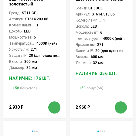
золотистый
Бренд:
ST LUCE
Бренд:
ST LUCE
Артикул:
ST614.513.06
Артикул:
ST614.203.06
Кол-во ламп или LED:
1
Кол-во ламп или LED:
1
Цоколь:
LED
Цоколь:
LED
Мощность вт:
6
Мощность вт:
6
Температура света:
4000K (нейтральный)
Температура света:
4000K (нейтральный)
Яркость лм:
271
Яркость лм:
271
Защита IP:
20 (для сухих пом.)
Защита IP:
20 (для сухих пом.)
Высота:
600 мм
Высота:
300 мм
Диаметр:
32 мм
Диаметр:
32 мм
НАЛИЧИЕ: 356 ШТ.
НАЛИЧИЕ: 176 ШТ.
+
58
бонус(ов)
+
59
бонус(ов)
2 930
₽
2 960
₽