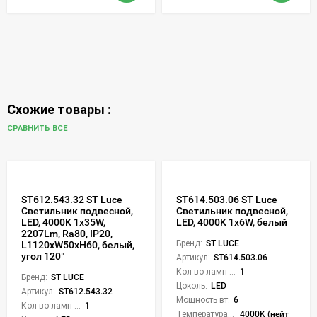
Схожие товары :
СРАВНИТЬ ВСЕ
ST612.543.32 ST Luce
ST614.503.06 ST Luce
Светильник подвесной,
Светильник подвесной,
LED, 4000K 1х35W,
LED, 4000K 1х6W, белый
2207Lm, Ra80, IP20,
Бренд:
ST LUCE
L1120xW50xH60, белый,
угол 120°
Артикул:
ST614.503.06
Кол-во ламп или LED:
1
Бренд:
ST LUCE
Цоколь:
LED
Артикул:
ST612.543.32
Мощность вт:
6
Кол-во ламп или LED:
1
Температура света:
4000K (нейтральный)