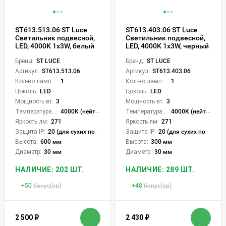
ST613.513.06 ST Luce
ST613.403.06 ST Luce
Светильник подвесной,
Светильник подвесной,
LED, 4000K 1х3W, белый
LED, 4000K 1х3W, черный
Бренд:
ST LUCE
Бренд:
ST LUCE
Артикул:
ST613.513.06
Артикул:
ST613.403.06
Кол-во ламп или LED:
1
Кол-во ламп или LED:
1
Цоколь:
LED
Цоколь:
LED
Мощность вт:
3
Мощность вт:
3
Температура света:
4000K (нейтральный)
Температура света:
4000K (нейтральный)
Яркость лм:
271
Яркость лм:
271
Защита IP:
20 (для сухих пом.)
Защита IP:
20 (для сухих пом.)
Высота:
600 мм
Высота:
300 мм
Диаметр:
30 мм
Диаметр:
30 мм
НАЛИЧИЕ: 202 ШТ.
НАЛИЧИЕ: 289 ШТ.
+
50
бонус(ов)
+
48
бонус(ов)
2 500
₽
2 430
₽