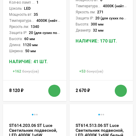
Кол-во ламп или LED:
1
Температура света:
4000K (нейтральный)
Цоколь:
LED
Яркость лм:
271
Мощность вт:
35
Защита IP:
20 (для сухих пом.)
Температура света:
4000K (нейтральный)
Высота:
300 мм
Яркость лм:
1340
Диаметр:
32 мм
Защита IP:
20 (для сухих пом.)
Высота:
60 мм
НАЛИЧИЕ: 170 ШТ.
Длина:
1120 мм
Ширина:
50 мм
НАЛИЧИЕ: 41 ШТ.
+
162
бонус(ов)
+
53
бонус(ов)
8 120
₽
2 670
₽
ST614.203.06 ST Luce
ST614.513.06 ST Luce
Светильник подвесной,
Светильник подвесной,
LED, 4000K 1х6W,
LED, 4000K 1х6W, белый