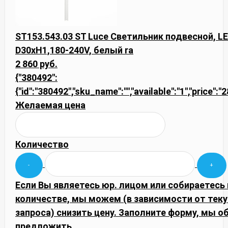
ST153.543.03 ST Luce Светильник подвесной, LED
D30xH1,180-240V, белый ra
2 860 руб.
{"380492":
{"id":"380492","sku_name":"","available":"1","price":
Желаемая цена
Количество
Если Вы являетесь юр. лицом или собираетесь
количестве, мы можем (в зависимости от тек
запроса) снизить цену. Заполните форму, мы
предложить.