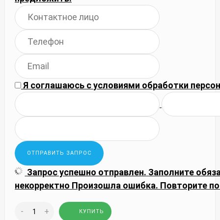
Я соглашаюсь с
условиями обработки
персон
Запрос успешно отправлен.
Заполните обяз
некорректно
Произошла ошибка. Повторите по
-
+
КУПИТЬ