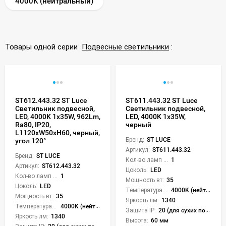
4000K (нейтральный)
Товары одной серии
Подвесные светильники
:
ST612.443.32 ST Luce
ST611.443.32 ST Luce
Светильник подвесной,
Светильник подвесной,
LED, 4000K 1х35W, 962Lm,
LED, 4000K 1х35W,
Ra80, IP20,
черный
L1120xW50xH60, черный,
Бренд:
ST LUCE
угол 120°
Артикул:
ST611.443.32
Бренд:
ST LUCE
Кол-во ламп или LED:
1
Артикул:
ST612.443.32
Цоколь:
LED
Кол-во ламп или LED:
1
Мощность вт:
35
Цоколь:
LED
Температура света:
4000K (нейтральный)
Мощность вт:
35
Яркость лм:
1340
Температура света:
4000K (нейтральный)
Защита IP:
20 (для сухих пом.)
Яркость лм:
1340
Высота:
60 мм