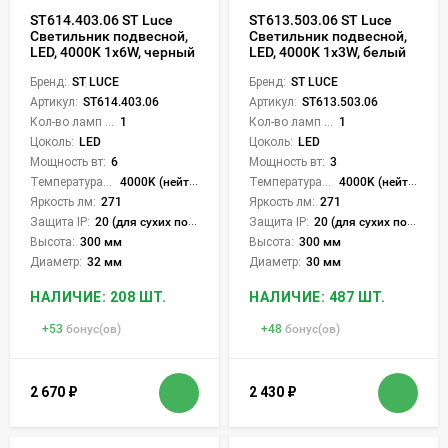
ST614.403.06 ST Luce
ST613.503.06 ST Luce
Светильник подвесной,
Светильник подвесной,
LED, 4000K 1х6W, черный
LED, 4000K 1х3W, белый
Бренд:
ST LUCE
Бренд:
ST LUCE
Артикул:
ST614.403.06
Артикул:
ST613.503.06
Кол-во ламп или LED:
1
Кол-во ламп или LED:
1
Цоколь:
LED
Цоколь:
LED
Мощность вт:
6
Мощность вт:
3
Температура света:
4000K (нейтральный)
Температура света:
4000K (нейтральный)
Яркость лм:
271
Яркость лм:
271
Защита IP:
20 (для сухих пом.)
Защита IP:
20 (для сухих пом.)
Высота:
300 мм
Высота:
300 мм
Диаметр:
32 мм
Диаметр:
30 мм
НАЛИЧИЕ: 208 ШТ.
НАЛИЧИЕ: 487 ШТ.
+
53
бонус(ов)
+
48
бонус(ов)
2 670
₽
2 430
₽