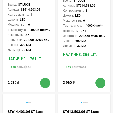
Бренд:
ST LUCE
Бренд:
ST LUCE
Артикул:
ST614.513.06
Артикул:
ST614.203.06
Кол-во ламп или LED:
1
Кол-во ламп или LED:
1
Цоколь:
LED
Цоколь:
LED
Мощность вт:
6
Мощность вт:
6
Температура света:
4000K (нейтральный)
Температура света:
4000K (нейтральный)
Яркость лм:
271
Яркость лм:
271
Защита IP:
20 (для сухих пом.)
Защита IP:
20 (для сухих пом.)
Высота:
600 мм
Высота:
300 мм
Диаметр:
32 мм
Диаметр:
32 мм
НАЛИЧИЕ: 355 ШТ.
НАЛИЧИЕ: 176 ШТ.
+
58
бонус(ов)
+
59
бонус(ов)
2 930
₽
2 960
₽
ST614.403.06 ST Luce
ST613.503.06 ST Luce