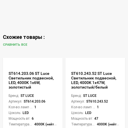
Схожие товары :
СРАВНИТЬ ВСЕ
ST614.203.06 ST Luce
ST610.243.52 ST Luce
Светильник подвесной,
Светильник подвесной,
LED, 4000K 1х6W,
LED, 4000K 1х47W,
золотистый
золотистый/белый
Бренд:
ST LUCE
Бренд:
ST LUCE
Артикул:
ST614.203.06
Артикул:
ST610.243.52
Кол-во ламп или LED:
1
Кол-во ламп или LED:
1
Цоколь:
LED
Цоколь:
LED
Мощность вт:
6
Мощность вт:
47
Температура света:
4000K (нейтральный)
Температура света:
4000K (нейтральный)