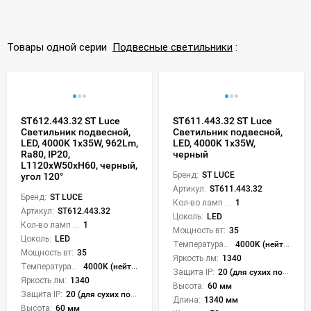
Товары одной серии
Подвесные светильники
:
ST612.443.32 ST Luce
ST611.443.32 ST Luce
Светильник подвесной,
Светильник подвесной,
LED, 4000K 1х35W, 962Lm,
LED, 4000K 1х35W,
Ra80, IP20,
черный
L1120xW50xH60, черный,
Бренд:
ST LUCE
угол 120°
Артикул:
ST611.443.32
Бренд:
ST LUCE
Кол-во ламп или LED:
1
Артикул:
ST612.443.32
Цоколь:
LED
Кол-во ламп или LED:
1
Мощность вт:
35
Цоколь:
LED
Температура света:
4000K (нейтральный)
Мощность вт:
35
Яркость лм:
1340
Температура света:
4000K (нейтральный)
Защита IP:
20 (для сухих пом.)
Яркость лм:
1340
Высота:
60 мм
Защита IP:
20 (для сухих пом.)
Длина:
1340 мм
Высота:
60 мм