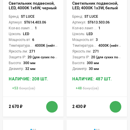
Светильник подвесной,
Светильник подвесной,
LED, 4000K 1х6W, черный
LED, 4000K 1х3W, белый
Бренд:
ST LUCE
Бренд:
ST LUCE
Артикул:
ST614.403.06
Артикул:
ST613.503.06
Кол-во ламп или LED:
1
Кол-во ламп или LED:
1
Цоколь:
LED
Цоколь:
LED
Мощность вт:
6
Мощность вт:
3
Температура света:
4000K (нейтральный)
Температура света:
4000K (нейтральный)
Яркость лм:
271
Яркость лм:
271
Защита IP:
20 (для сухих пом.)
Защита IP:
20 (для сухих пом.)
Высота:
300 мм
Высота:
300 мм
Диаметр:
32 мм
Диаметр:
30 мм
НАЛИЧИЕ: 208 ШТ.
НАЛИЧИЕ: 487 ШТ.
+
53
бонус(ов)
+
48
бонус(ов)
2 670
₽
2 430
₽