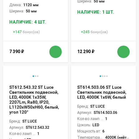
Ширина:
50 мм
Длина:
1120 мм
Ширина:
50 мм
НАЛИЧИЕ: 1 ШТ.
НАЛИЧИЕ: 4 ШТ.
+
147
бонус(ов)
+
245
бонус(ов)
7 390
₽
12 290
₽
ST612.543.32 ST Luce
ST614.503.06 ST Luce
Светильник подвесной,
Светильник подвесной,
LED, 4000K 1х35W,
LED, 4000K 1х6W, белый
2207Lm, Ra80, IP20,
Бренд:
ST LUCE
L1120xW50xH60, белый,
угол 120°
Артикул:
ST614.503.06
Кол-во ламп или LED:
1
Бренд:
ST LUCE
Цоколь:
LED
Артикул:
ST612.543.32
Мощность вт:
6
Кол-во ламп или LED:
1
Температура света:
4000K (нейтральный)