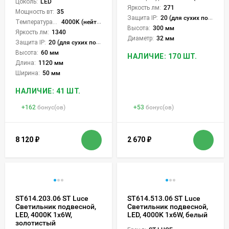
Цоколь:
LED
Яркость лм:
271
Мощность вт:
35
Защита IP:
20 (для сухих пом.)
Температура света:
4000K (нейтральный)
Высота:
300 мм
Яркость лм:
1340
Диаметр:
32 мм
Защита IP:
20 (для сухих пом.)
Высота:
60 мм
НАЛИЧИЕ: 170 ШТ.
Длина:
1120 мм
Ширина:
50 мм
НАЛИЧИЕ: 41 ШТ.
+
162
бонус(ов)
+
53
бонус(ов)
8 120
₽
2 670
₽
ST614.203.06 ST Luce
ST614.513.06 ST Luce
Светильник подвесной,
Светильник подвесной,
LED, 4000K 1х6W,
LED, 4000K 1х6W, белый
золотистый