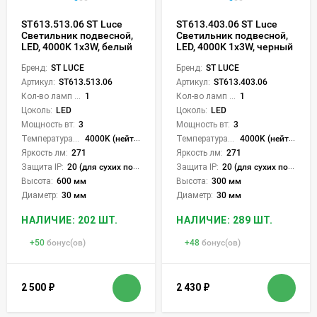
ST613.513.06 ST Luce
ST613.403.06 ST Luce
Светильник подвесной,
Светильник подвесной,
LED, 4000K 1х3W, белый
LED, 4000K 1х3W, черный
Бренд:
ST LUCE
Бренд:
ST LUCE
Артикул:
ST613.513.06
Артикул:
ST613.403.06
Кол-во ламп или LED:
1
Кол-во ламп или LED:
1
Цоколь:
LED
Цоколь:
LED
Мощность вт:
3
Мощность вт:
3
Температура света:
4000K (нейтральный)
Температура света:
4000K (нейтральный)
Яркость лм:
271
Яркость лм:
271
Защита IP:
20 (для сухих пом.)
Защита IP:
20 (для сухих пом.)
Высота:
600 мм
Высота:
300 мм
Диаметр:
30 мм
Диаметр:
30 мм
НАЛИЧИЕ: 202 ШТ.
НАЛИЧИЕ: 289 ШТ.
+
50
бонус(ов)
+
48
бонус(ов)
2 500
₽
2 430
₽