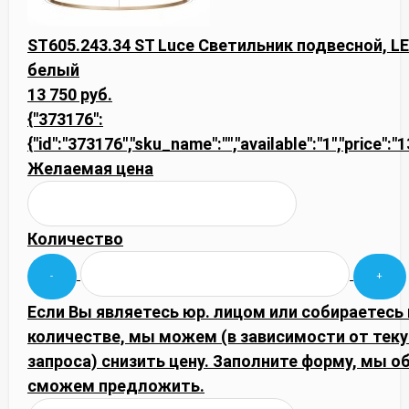
ST605.243.34 ST Luce Светильник подвесной, L
белый
13 750 руб.
{"373176":
{"id":"373176","sku_name":"","available":"1","price":
Желаемая цена
Количество
Если Вы являетесь юр. лицом или собираетесь
количестве, мы можем (в зависимости от тек
запроса) снизить цену. Заполните форму, мы 
сможем предложить.