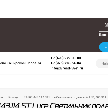
М
Ваш 
+7 (495) 979-05-80
ово Каширское Шоссе 7А
+7 (926) 226-64-84
Info@Brend-Svet.ru
ые
Кольца
ST603.443.114 ST Luce Светильник подвесной, LED, 4000K 
43.114 ST Luce Светильник подв