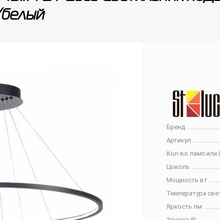
/белый
Бренд
Артикул
Кол-во ламп или 
Цоколь
Мощность вт
Температура све
Яркость лм
Защита IP