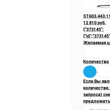
ST603.443.1
12 810 руб.
{"373145":
{"id":"373145
Желаемая ц
Количество
Если Вы явл
количестве
запроса) сн
предложить