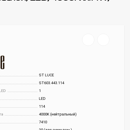
ST LUCE
ST603.443.114
LED
1
LED
114
та
4000K (нейтральный)
7410
20 (для сухих пом.)