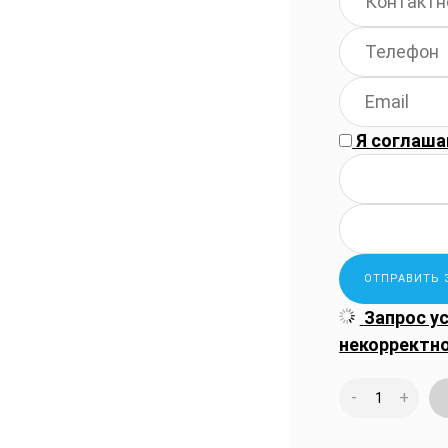
Я соглаша
Запрос у
некорректн
-
+