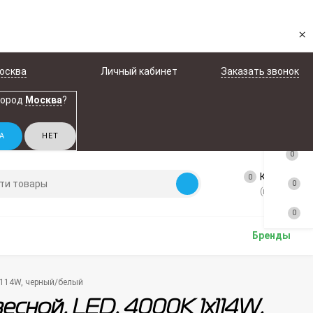
×
осква
Личный кабинет
Заказать звонок
город
Москва
?
0
Корзина
0
0
(пусто)
0
Бренды
1х114W, черный/белый
есной, LED, 4000K 1х114W,