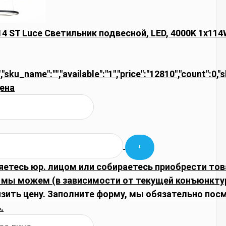
14 ST Luce Светильник подвесной, LED, 4000K 1х11
","sku_name":"","available":"1","price":"12810","count":0,
ена
яетесь юр. лицом или собираетесь приобрести тов
, мы можем (в зависимости от текущей конъюнкту
изить цену. Заполните форму, мы обязательно по
.