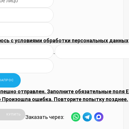
юсь с
условиями обработки
персональных данных
спешно отправлен.
Заполните обязательные поля
E
о
Произошла ошибка. Повторите попытку позднее.
КУПИТЬ
Заказать через: