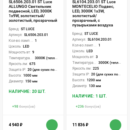
SL6506.203.01 ST Luce
SL6104.203.01 ST Luce
ALLUNGO Светильник
MONTECELIO Подвес,
подвесной, LED, 3000K
LED, 3000K 1х3W,
1х9W, золотистый/
золотистый/
золотистый, прозрачный
прозрачный, с
пузырьками воздуха
Бренд:
ST LUCE
Бренд:
ST LUCE
Артикул:
SL6506.203.01
Артикул:
SL6104.203.01
Кол-во ламп или LED:
1
Кол-во ламп или LED:
1
Цоколь:
LED
Цоколь:
LED
Мощность вт:
9
Мощность вт:
3
Температура света:
3000K (теплый)
Температура света:
3000K (теплый)
Яркость лм:
675
Яркость лм:
225
Защита IP:
20 (для сухих пом.)
Защита IP:
20 (для сухих пом.)
Высота:
1000 мм
Высота:
1200 мм
Диаметр:
150 мм
Диаметр:
130 мм
НАЛИЧИЕ: 20 ШТ.
НАЛИЧИЕ: 1 ШТ.
+
98
бонус(ов)
+
236
бонус(ов)
4 940
₽
11 836
₽