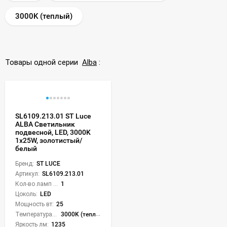
3000K (теплый)
Товары одной серии
Alba
:
SL6109.213.01 ST Luce
ALBA Светильник
подвесной, LED, 3000K
1х25W, золотистый/
белый
Бренд:
ST LUCE
Артикул:
SL6109.213.01
Кол-во ламп или LED:
1
Цоколь:
LED
Мощность вт:
25
Температура света:
3000K (теплый)
Яркость лм:
1235