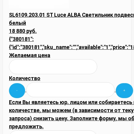
SL6109.203.01 ST Luce ALBA Светильник подвес
белый
18 880 руб.
{"380181":
{"id":"380181","sku_name":"","available":"1","price":
Желаемая цена
Количество
Если Вы являетесь юр. лицом или собираетесь
количестве, мы можем (в зависимости от тек
запроса) снизить цену. Заполните форму, мы
предложить.