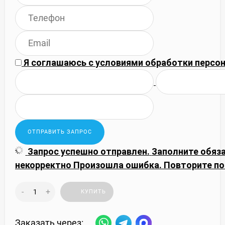
Я соглашаюсь с
условиями обработки
персон
Запрос успешно отправлен.
Заполните обяз
некорректно
Произошла ошибка. Повторите по
-
+
КУПИТЬ
Заказать через: