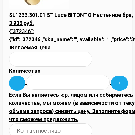
SL1233.301.01 ST Luce BITONTO Настенное бра,
3 906 руб.
{"372346":
{"id":"372346","sku_name":"","available":"1","price":
Желаемая цена
Количество
Если Вы являетесь юр. лицом или собираетесь
количестве, мы можем (в зависимости от тек
объема запроса) снизить цену. Заполните фор
что сможем предложить.