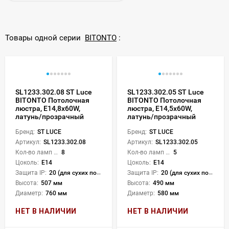
Товары одной серии
BITONTO
:
SL1233.302.08 ST Luce
SL1233.302.05 ST Luce
BITONTO Потолочная
BITONTO Потолочная
люстра, E14,8х60W,
люстра, E14,5х60W,
латунь/прозрачный
латунь/прозрачный
Бренд:
ST LUCE
Бренд:
ST LUCE
Артикул:
SL1233.302.08
Артикул:
SL1233.302.05
Кол-во ламп или LED:
8
Кол-во ламп или LED:
5
Цоколь:
E14
Цоколь:
E14
Защита IP:
20 (для сухих пом.)
Защита IP:
20 (для сухих пом.)
Высота:
507 мм
Высота:
490 мм
Диаметр:
760 мм
Диаметр:
580 мм
НЕТ В НАЛИЧИИ
НЕТ В НАЛИЧИИ