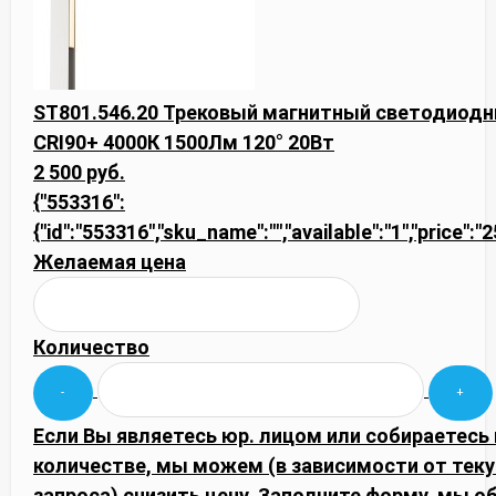
ST801.546.20 Трековый магнитный светодиодны
CRI90+ 4000К 1500Лм 120° 20Вт
2 500 руб.
{"553316":
{"id":"553316","sku_name":"","available":"1","price":
Желаемая цена
Количество
Если Вы являетесь юр. лицом или собираетесь
количестве, мы можем (в зависимости от тек
запроса) снизить цену. Заполните форму, мы 