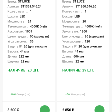
Бренд:
ST LUCE
Бренд:
ST LUCE
Артикул:
ST1361.546.24
Артикул:
ST1360.546.20
Кол-во ламп или LED:
1
Кол-во ламп или LED:
1
Цоколь:
LED
Цоколь:
LED
Мощность вт:
24
Мощность вт:
20
Температура света:
4000K (нейтральный)
Температура света:
4000K (нейтральный)
Яркость лм:
1009
Яркость лм:
1300
Цветопередача (CRI):
90 (хорошая)
Цветопередача (CRI):
90 (хорошая)
Угол рассеивания света °:
36
Угол рассеивания света °:
120
Защита IP:
20 (для сухих пом.)
Защита IP:
20 (для сухих пом.)
Высота:
44 мм
Высота:
44 мм
Длина:
222 мм
Длина:
606 мм
Ширина:
22 мм
Ширина:
22 мм
НАЛИЧИЕ: 20 ШТ.
НАЛИЧИЕ: 29 ШТ.
+
64
бонус(ов)
+
57
бонус(ов)
3 200
₽
2 850
₽