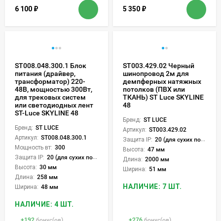
6 100
₽
5 350
₽
ST008.048.300.1 Блок
ST003.429.02 Черный
питания (драйвер,
шинопровод 2м для
трансформатор) 220-
демпферных натяжных
48В, мощностью 300Вт,
потолков (ПВХ или
для трековых систем
ТКАНЬ) ST Luce SKYLINE
или светодиодных лент
48
ST-Luce SKYLINE 48
Бренд:
ST LUCE
Бренд:
ST LUCE
Артикул:
ST003.429.02
Артикул:
ST008.048.300.1
Защита IP:
20 (для сухих пом.)
Мощность вт:
300
Высота:
47 мм
Защита IP:
20 (для сухих пом.)
Длина:
2000 мм
Высота:
30 мм
Ширина:
51 мм
Длина:
258 мм
НАЛИЧИЕ: 7 ШТ.
Ширина:
48 мм
НАЛИЧИЕ: 4 ШТ.
+
192
бонус(ов)
+
276
бонус(ов)