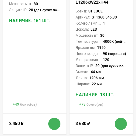
L1206xW22xH44
Мощность вт:
80
Защита IP:
20 (для сухих пом.)
Бренд:
ST LUCE
Артикул:
ST1360.546.30
НАЛИЧИЕ: 161 ШТ.
Кол-во ламп или LED:
1
Цоколь:
LED
Мощность вт:
30
Температура света:
4000K (нейтральный)
Яркость лм:
1950
Цветопередача (CRI):
90 (хорошая)
Угол рассеивания света °:
120
Защита IP:
20 (для сухих пом.)
Высота:
44 мм
Длина:
1206 мм
Ширина:
22 мм
НАЛИЧИЕ: 18 ШТ.
+
49
бонус(ов)
+
73
бонус(ов)
2 450
₽
3 680
₽