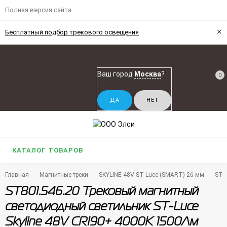
Полная версия сайта
×
Бесплатный подбор трекового освещения
Ваш город
Москва
?
0
КАТАЛОГ ТОВАРОВ
Главная
Магнитные треки
SKYLINE 48V ST Luce (SMART) 26 мм
ST8
ST801.546.20 Трековый магнитный
светодиодный светильник ST-Luce
Skyline 48V CRI90+ 4000К 1500Лм