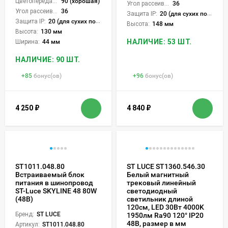
Цветопередача (CRI):
90 (хорошая)
Угол рассеивания света °:
36
Угол рассеивания света °:
36
Защита IP:
20 (для сухих пом.)
Защита IP:
20 (для сухих пом.)
Высота:
148 мм
Высота:
130 мм
НАЛИЧИЕ: 53 ШТ.
Ширина:
44 мм
НАЛИЧИЕ: 90 ШТ.
+
85
бонус(ов)
+
96
бонус(ов)
4 250
₽
4 840
₽
ST1011.048.80
ST LUCE ST1360.546.30
Встраиваемый блок
Белый магнитный
питания в шинопровод
трековый линейный
ST-Luce SKYLINE 48 80W
светодиодный
(48В)
светильник длиной
120см, LED 30Вт 4000K
Бренд:
ST LUCE
1950лм Ra90 120° IP20
48В, размер в мм
Артикул:
ST1011.048.80