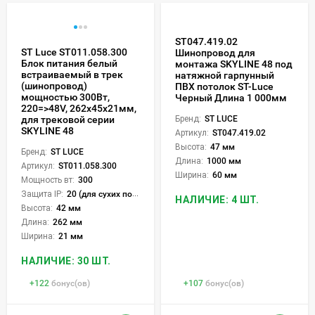
ST047.419.02
ST Luce ST011.058.300
Шинопровод для
Блок питания белый
монтажа SKYLINE 48 под
встраиваемый в трек
натяжной гарпунный
(шинопровод)
ПВХ потолок ST-Luce
мощностью 300Вт,
Черный Длина 1 000мм
220=>48V, 262x45x21мм,
для трековой серии
Бренд:
ST LUCE
SKYLINE 48
Артикул:
ST047.419.02
Высота:
47 мм
Бренд:
ST LUCE
Длина:
1000 мм
Артикул:
ST011.058.300
Ширина:
60 мм
Мощность вт:
300
Защита IP:
20 (для сухих пом.)
НАЛИЧИЕ: 4 ШТ.
Высота:
42 мм
Длина:
262 мм
Ширина:
21 мм
НАЛИЧИЕ: 30 ШТ.
+
122
бонус(ов)
+
107
бонус(ов)