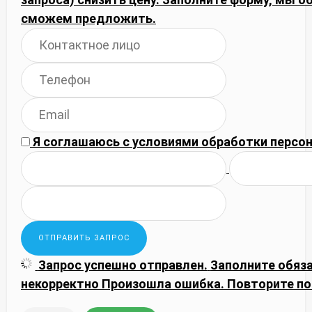
сможем предложить.
Я соглашаюсь с
условиями обработки
персон
Запрос успешно отправлен.
Заполните обяз
некорректно
Произошла ошибка. Повторите по