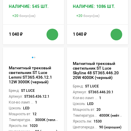
НАЛИЧИЕ: 545 ШТ.
НАЛИЧИЕ: 1086 ШТ.
+
20
бонус(ов)
+
20
бонус(ов)
1 040
₽
1 040
₽
Магнитный трековый
Магнитный трековый
светильник ST Luce
светильник ST Luce
Skyline 48 ST365.446.20
Lemmi ST365.436.12.1
20W 4000K (черный)
12W 3000K (черный)
Бренд:
ST LUCE
Бренд:
ST LUCE
Артикул:
ST365.446.20.1
Артикул:
ST365.436.12.1
Кол-во ламп или LED:
1
Кол-во ламп или LED:
1
Цоколь:
LED
Цоколь:
LED
Мощность вт:
20
Мощность вт:
12
Температура света:
4000K (нейтральный)
Температура света:
3000K (теплый)
Яркость лм:
1530
Яркость лм:
1020
Цветопередача (CRI):
90 (хорошая)