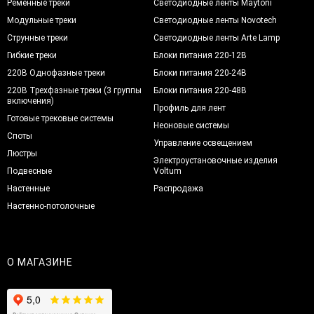
Ременные треки
Светодиодные ленты Maytoni
Модульные треки
Светодиодные ленты Novotech
Струнные треки
Светодиодные ленты Arte Lamp
Гибкие треки
Блоки питания 220-12В
220В Однофазные треки
Блоки питания 220-24В
220В Трехфазные треки (3 группы
Блоки питания 220-48В
включения)
Профиль для лент
Готовые трековые системы
Неоновые системы
Споты
Управление освещением
Люстры
Электроустановочные изделия
Подвесные
Voltum
Настенные
Распродажа
Настенно-потолочные
О МАГАЗИНЕ