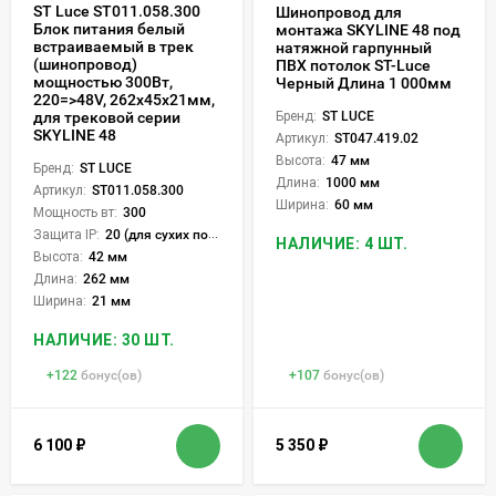
ST Luce ST011.058.300
Шинопровод для
Блок питания белый
монтажа SKYLINE 48 под
встраиваемый в трек
натяжной гарпунный
(шинопровод)
ПВХ потолок ST-Luce
мощностью 300Вт,
Черный Длина 1 000мм
220=>48V, 262x45x21мм,
для трековой серии
Бренд:
ST LUCE
SKYLINE 48
Артикул:
ST047.419.02
Высота:
47 мм
Бренд:
ST LUCE
Длина:
1000 мм
Артикул:
ST011.058.300
Ширина:
60 мм
Мощность вт:
300
Защита IP:
20 (для сухих пом.)
НАЛИЧИЕ: 4 ШТ.
Высота:
42 мм
Длина:
262 мм
Ширина:
21 мм
НАЛИЧИЕ: 30 ШТ.
+
122
бонус(ов)
+
107
бонус(ов)
6 100
₽
5 350
₽