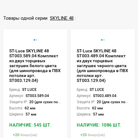
Товары одной серии
SKYLINE 48
:
ST-Luce SKYLINE 48
ST-Luce SKYLINE 48
ST003.589.04 Комплект
ST003.489.04 Комплект
из двух торцевых
из двух торцевых
заглушек белого цвета
заглушек черного цвета
(для шинопровода в ПВХ
(для шинопровода в ПВХ
потолки арт.
потолки арт.
ST003.129.04)
ST003.129.04)
Бренд:
ST LUCE
Бренд:
ST LUCE
Артикул:
ST003.589.04
Артикул:
ST003.489.04
Защита IP:
20 (для сухих пом.)
Защита IP:
20 (для сухих пом.)
Высота:
62 мм
Высота:
62 мм
Ширина:
57 мм
Ширина:
57 мм
НАЛИЧИЕ: 545 ШТ.
НАЛИЧИЕ: 1086 ШТ.
+
20
бонус(ов)
+
20
бонус(ов)