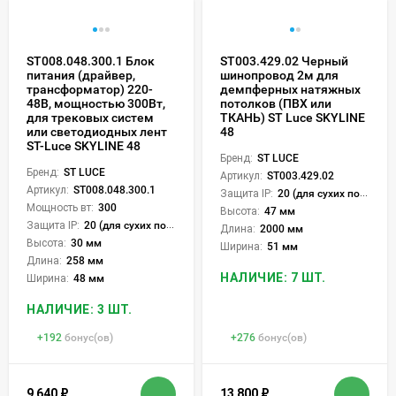
ST008.048.300.1 Блок
ST003.429.02 Черный
питания (драйвер,
шинопровод 2м для
трансформатор) 220-
демпферных натяжных
48В, мощностью 300Вт,
потолков (ПВХ или
для трековых систем
ТКАНЬ) ST Luce SKYLINE
или светодиодных лент
48
ST-Luce SKYLINE 48
Бренд:
ST LUCE
Бренд:
ST LUCE
Артикул:
ST003.429.02
Артикул:
ST008.048.300.1
Защита IP:
20 (для сухих пом.)
Мощность вт:
300
Высота:
47 мм
Защита IP:
20 (для сухих пом.)
Длина:
2000 мм
Высота:
30 мм
Ширина:
51 мм
Длина:
258 мм
НАЛИЧИЕ: 7 ШТ.
Ширина:
48 мм
НАЛИЧИЕ: 3 ШТ.
+
192
бонус(ов)
+
276
бонус(ов)
9 640
₽
13 800
₽