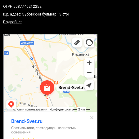
ОГРН 5087746212252
Юр. адрес: Зубовский бульвар 13 стр1
Подробнее