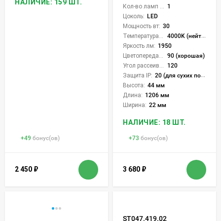
НАЛИЧИЕ: 159 ШТ.
Кол-во ламп или LED:
1
Цоколь:
LED
Мощность вт:
30
Температура света:
4000K (нейтральный)
Яркость лм:
1950
Цветопередача (CRI):
90 (хорошая)
Угол рассеивания света °:
120
Защита IP:
20 (для сухих пом.)
Высота:
44 мм
Длина:
1206 мм
Ширина:
22 мм
НАЛИЧИЕ: 18 ШТ.
+
49
бонус(ов)
+
73
бонус(ов)
2 450
₽
3 680
₽
ST047.419.02