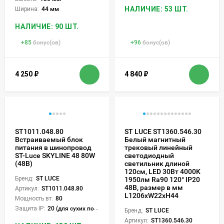
НАЛИЧИЕ: 53 ШТ.
Ширина:
44 мм
НАЛИЧИЕ: 90 ШТ.
+
85
бонус(ов)
+
96
бонус(ов)
4 250
₽
4 840
₽
ST1011.048.80
ST LUCE ST1360.546.30
Встраиваемый блок
Белый магнитный
питания в шинопровод
трековый линейный
ST-Luce SKYLINE 48 80W
светодиодный
(48В)
светильник длиной
120см, LED 30Вт 4000K
Бренд:
ST LUCE
1950лм Ra90 120° IP20
48В, размер в мм
Артикул:
ST1011.048.80
L1206xW22xH44
Мощность вт:
80
Защита IP:
20 (для сухих пом.)
Бренд:
ST LUCE
Артикул:
ST1360.546.30