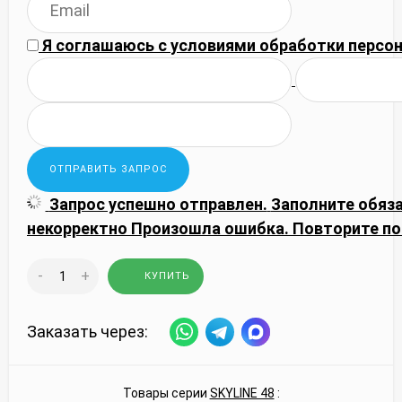
Я соглашаюсь с
условиями обработки
персон
Запрос успешно отправлен.
Заполните обяз
некорректно
Произошла ошибка. Повторите по
-
+
КУПИТЬ
Заказать через:
Товары серии
SKYLINE 48
: