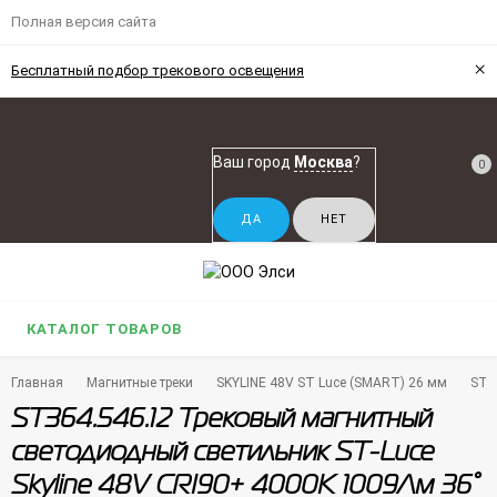
Полная версия сайта
×
Бесплатный подбор трекового освещения
Ваш город
Москва
?
0
КАТАЛОГ ТОВАРОВ
Главная
Магнитные треки
SKYLINE 48V ST Luce (SMART) 26 мм
ST3
ST364.546.12 Трековый магнитный
светодиодный светильник ST-Luce
Skyline 48V CRI90+ 4000К 1009Лм 36°