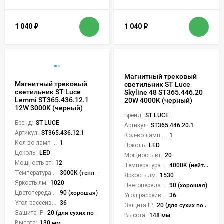
1 040
₽
1 040
₽
Магнитный трековый
Магнитный трековый
светильник ST Luce
светильник ST Luce
Skyline 48 ST365.446.20
Lemmi ST365.436.12.1
20W 4000K (черный)
12W 3000K (черный)
Бренд:
ST LUCE
Бренд:
ST LUCE
Артикул:
ST365.446.20.1
Артикул:
ST365.436.12.1
Кол-во ламп или LED:
1
Кол-во ламп или LED:
1
Цоколь:
LED
Цоколь:
LED
Мощность вт:
20
Мощность вт:
12
Температура света:
4000K (нейтральный)
Температура света:
3000K (теплый)
Яркость лм:
1530
Яркость лм:
1020
Цветопередача (CRI):
90 (хорошая)
Цветопередача (CRI):
90 (хорошая)
Угол рассеивания света °:
36
Угол рассеивания света °:
36
Защита IP:
20 (для сухих пом.)
Защита IP:
20 (для сухих пом.)
Высота:
148 мм
Высота:
130 мм