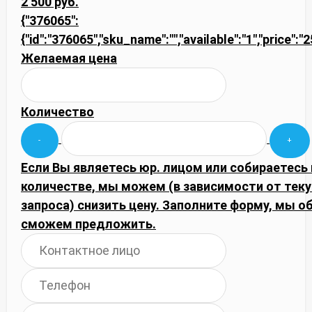
2 500 руб.
{"376065":
{"id":"376065","sku_name":"","available":"1","price":
Желаемая цена
Количество
Если Вы являетесь юр. лицом или собираетесь
количестве, мы можем (в зависимости от тек
запроса) снизить цену. Заполните форму, мы 
сможем предложить.