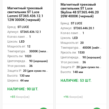
Магнитный трековый
Магнитный трековый
светильник ST Luce
светильник ST Luce
Skyline 48 ST365.446.20
Lemmi ST365.436.12.1
20W 4000K (черный)
12W 3000K (черный)
Бренд:
ST LUCE
Бренд:
ST LUCE
Артикул:
ST365.446.20.1
Артикул:
ST365.436.12.1
Кол-во ламп или LED:
1
Кол-во ламп или LED:
1
Цоколь:
LED
Цоколь:
LED
Мощность вт:
20
Мощность вт:
12
Температура света:
4000K (нейтральный)
Температура света:
3000K (теплый)
Яркость лм:
1530
Яркость лм:
1020
Цветопередача (CRI):
90 (хорошая)
Цветопередача (CRI):
90 (хорошая)
Угол рассеивания света °:
36
Угол рассеивания света °:
36
Защита IP:
20 (для сухих пом.)
Защита IP:
20 (для сухих пом.)
Высота:
148 мм
Высота:
130 мм
НАЛИЧИЕ: 53 ШТ.
Ширина:
44 мм
НАЛИЧИЕ: 90 ШТ.
+
85
бонус(ов)
+
96
бонус(ов)