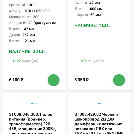
Высота:
47 мм
Бренд:
ST LUCE
Длина:
1000 мм
Артикул:
ST011.058.300
Ширина:
60 мм
Мощность вт:
300
Защита IP:
20 (для сухих пом.)
НАЛИЧИЕ: 4 ШТ.
Высота:
42 мм
Длина:
262 мм
Ширина:
21 мм
НАЛИЧИЕ: 30 ШТ.
+
122
бонус(ов)
+
107
бонус(ов)
6 100
₽
5 350
₽
ST008.048.300.1 Блок
ST003.429.02 Черный
питания (драйвер,
шинопровод 2м для
трансформатор) 220-
демпферных натяжных
48В, мощностью 300Вт,
потолков (ПВХ или
для трековых систем
ТКАНЬ) ST Luce SKYLINE