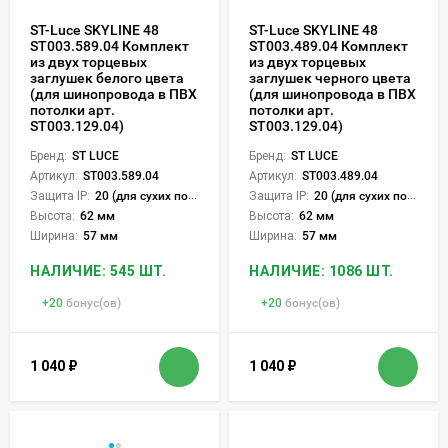
ST-Luce SKYLINE 48
ST-Luce SKYLINE 48
ST003.589.04 Комплект
ST003.489.04 Комплект
из двух торцевых
из двух торцевых
заглушек белого цвета
заглушек черного цвета
(для шинопровода в ПВХ
(для шинопровода в ПВХ
потолки арт.
потолки арт.
ST003.129.04)
ST003.129.04)
Бренд:
ST LUCE
Бренд:
ST LUCE
Артикул:
ST003.589.04
Артикул:
ST003.489.04
Защита IP:
20 (для сухих пом.)
Защита IP:
20 (для сухих пом.)
Высота:
62 мм
Высота:
62 мм
Ширина:
57 мм
Ширина:
57 мм
НАЛИЧИЕ: 545 ШТ.
НАЛИЧИЕ: 1086 ШТ.
+
20
бонус(ов)
+
20
бонус(ов)
1 040
₽
1 040
₽