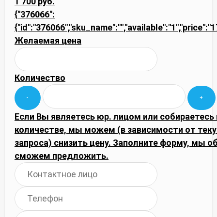
1 700 руб.
{"376066":
{"id":"376066","sku_name":"","available":"1","price":
Желаемая цена
Количество
Если Вы являетесь юр. лицом или собираетесь
количестве, мы можем (в зависимости от тек
запроса) снизить цену. Заполните форму, мы 
сможем предложить.