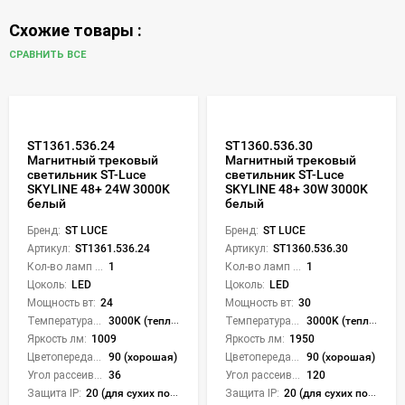
Схожие товары :
СРАВНИТЬ ВСЕ
ST1361.536.24
ST1360.536.30
Магнитный трековый
Магнитный трековый
светильник ST-Luce
светильник ST-Luce
SKYLINE 48+ 24W 3000K
SKYLINE 48+ 30W 3000K
белый
белый
Бренд:
ST LUCE
Бренд:
ST LUCE
Артикул:
ST1361.536.24
Артикул:
ST1360.536.30
Кол-во ламп или LED:
1
Кол-во ламп или LED:
1
Цоколь:
LED
Цоколь:
LED
Мощность вт:
24
Мощность вт:
30
Температура света:
3000K (теплый)
Температура света:
3000K (теплый)
Яркость лм:
1009
Яркость лм:
1950
Цветопередача (CRI):
90 (хорошая)
Цветопередача (CRI):
90 (хорошая)
Угол рассеивания света °:
36
Угол рассеивания света °:
120
Защита IP:
20 (для сухих пом.)
Защита IP:
20 (для сухих пом.)