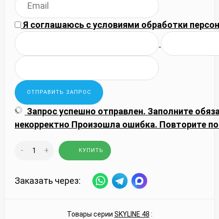
Я соглашаюсь с
условиями обработки
персон
Запрос успешно отправлен.
Заполните обяз
некорректно
Произошла ошибка. Повторите по
-
+
КУПИТЬ
Заказать через:
Товары серии
SKYLINE 48
: