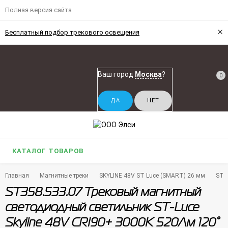
Полная версия сайта
×
Бесплатный подбор трекового освещения
Ваш город
Москва
?
0
КАТАЛОГ ТОВАРОВ
Главная
Магнитные треки
SKYLINE 48V ST Luce (SMART) 26 мм
ST3
ST358.533.07 Трековый магнитный
светодиодный светильник ST-Luce
Skyline 48V CRI90+ 3000К 520Лм 120°