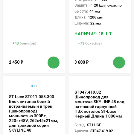
Защита IP:
20 (для сухих пом.)
Высота:
44 мм
Длина:
1206 мм
Ширина:
22 мм
НАЛИЧИЕ: 18 ШТ.
+
49
бонус(ов)
+
73
бонус(ов)
2 450
₽
3 680
₽
ST047.419.02
ST Luce ST011.058.300
Шинопровод для
Блок питания белый
монтажа SKYLINE 48 под
встраиваемый в трек
натяжной гарпунный
(шинопровод)
ПВХ потолок ST-Luce
мощностью 300Вт,
Черный Длина 1 000мм
220=>48V, 262x45x21мм,
для трековой серии
Бренд:
ST LUCE
SKYLINE 48
Артикул:
ST047.419.02