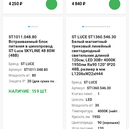
4 250
₽
4 840
₽
ST1011.048.80
ST LUCE ST1360.546.30
Встраиваемый блок
Белый магнитный
питания в шинопровод
трековый линейный
ST-Luce SKYLINE 48 80W
светодиодный
(48В)
светильник длиной
120см, LED 30Вт 4000K
Бренд:
ST LUCE
1950лм Ra90 120° IP20
48В, размер в мм
Артикул:
ST1011.048.80
L1206xW22xH44
Мощность вт:
80
Защита IP:
20 (для сухих пом.)
Бренд:
ST LUCE
Артикул:
ST1360.546.30
НАЛИЧИЕ: 159 ШТ.
Кол-во ламп или LED:
1
Цоколь:
LED
Мощность вт:
30
Температура света:
4000K (нейтральный)
Яркость лм:
1950
Цветопередача (CRI):
90 (хорошая)
Угол рассеивания света °:
120