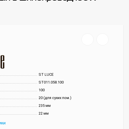
ST LUCE
ST011.058.100
100
20 (для сухих пом.)
235 мм
22 мм
ИКИ