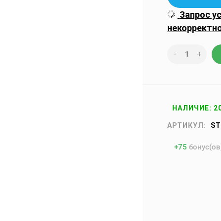
Запрос у
некорректн
-
+
НАЛИЧИЕ: 2
АРТИКУЛ:
ST
+
75
бонус(ов