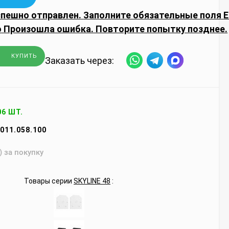
спешно отправлен.
Заполните обязательные поля
E
о
Произошла ошибка. Повторите попытку позднее.
КУПИТЬ
Заказать через:
06 ШТ.
011.058.100
) за покупку
Товары серии
SKYLINE 48
: