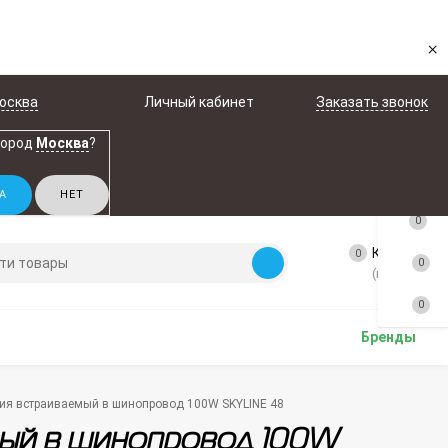
×
осква
Личный кабинет
Заказать звонок
город
Москва
?
0
Корзина
0
0
(пусто)
0
Бренды
ния встраиваемый в шинопровод 100W SKYLINE 48
емый в шинопровод 100W