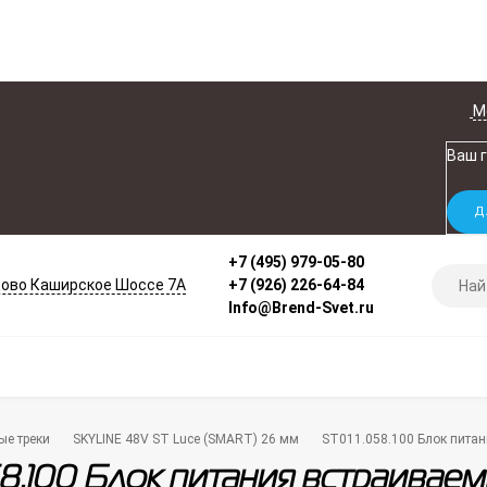
М
Ваш 
+7 (495) 979-05-80
ово Каширское Шоссе 7А
+7 (926) 226-64-84
Info@Brend-Svet.ru
ые треки
SKYLINE 48V ST Luce (SMART) 26 мм
ST011.058.100 Блок пита
58.100 Блок питания встраива