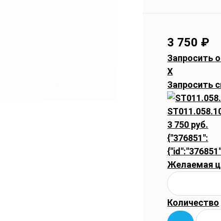
3 750
₽
Запросить о
X
Запросить с
ST011.058.1
3 750 руб.
{"376851":
{"id":"376851
Желаемая ц
Количество