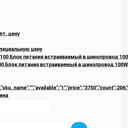
пт. цену
пециальную цену
00 Блок питания встраиваемый в шинопровод 100W
","sku_name":"","available":"1","price":"3750","count":206
ена