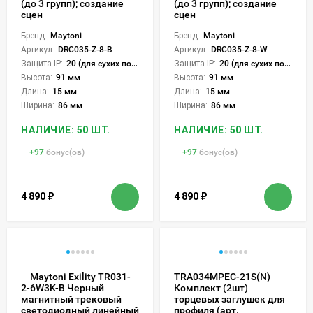
(до 3 групп); создание
(до 3 групп); создание
сцен
сцен
Бренд:
Maytoni
Бренд:
Maytoni
Артикул:
DRC035-Z-8-B
Артикул:
DRC035-Z-8-W
Защита IP:
20 (для сухих пом.)
Защита IP:
20 (для сухих пом.)
Высота:
91 мм
Высота:
91 мм
Длина:
15 мм
Длина:
15 мм
Ширина:
86 мм
Ширина:
86 мм
НАЛИЧИЕ: 50 ШТ.
НАЛИЧИЕ: 50 ШТ.
+
97
бонус(ов)
+
97
бонус(ов)
4 890
₽
4 890
₽
Maytoni Exility TR031-
TRA034MPEC-21S(N)
Комплект (2шт)
2-6W3K-B Черный
торцевых заглушек для
магнитный трековый
профиля (арт.
светодиодный линейный