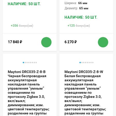
Ширина:
66 мм
НАЛИЧИЕ: 50 ШТ.
Диаметр:
65 мм
НАЛИЧИЕ: 50 ШТ.
+
356
бонус(ов)
+
125
бонус(ов)
17 840
₽
6 270
₽
Maytoni DRC035-Z-8-B
Maytoni DRC035-Z-8-W
Черная беспроводная
Белая беспроводная
аккумуляторная
аккумуляторная
накладная панель
накладная панель
управления “умным”
управления “умным”
освещением по
освещением по
протоколу Zigbee 3.0,
протоколу Zigbee 3.0,
вкл/выкл;
вкл/выкл;
диммирование; изм.
диммирование; изм.
цветовой температуры;
цветовой температуры;
разделение на группы
разделение на группы