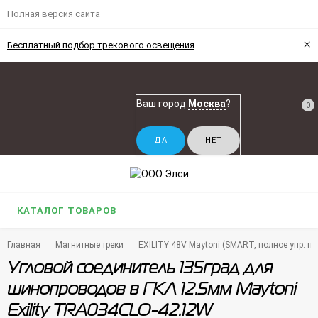
Полная версия сайта
×
Бесплатный подбор трекового освещения
Ваш город
Москва
?
0
КАТАЛОГ ТОВАРОВ
Главная
Магнитные треки
EXILITY 48V Maytoni (SMART, полное упр. по 
Угловой соединитель 135град для
шинопроводов в ГКЛ 12.5мм Maytoni
Exility TRA034CLO-42.12W