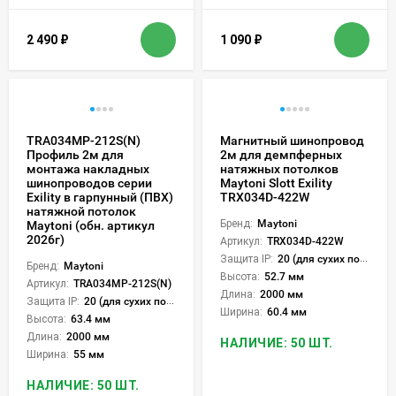
2 490
₽
1 090
₽
TRA034MP-212S(N)
Магнитный шинопровод
Профиль 2м для
2м для демпферных
монтажа накладных
натяжных потолков
шинопроводов серии
Maytoni Slott Exility
Exility в гарпунный (ПВХ)
TRX034D-422W
натяжной потолок
Бренд:
Maytoni
Maytoni (обн. артикул
2026г)
Артикул:
TRX034D-422W
Защита IP:
20 (для сухих пом.)
Бренд:
Maytoni
Высота:
52.7 мм
Артикул:
TRA034MP-212S(N)
Длина:
2000 мм
Защита IP:
20 (для сухих пом.)
Ширина:
60.4 мм
Высота:
63.4 мм
Длина:
2000 мм
НАЛИЧИЕ: 50 ШТ.
Ширина:
55 мм
НАЛИЧИЕ: 50 ШТ.