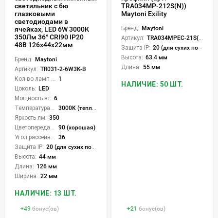
TRA034MP-212S(N))
светильник с 6ю
Maytoni Exility
глазковыми
светодиодами в
Бренд:
Maytoni
ячейках, LED 6W 3000К
350Лм 36° CRI90 IP20
Артикул:
TRA034MPEC-21S(N)
48В 126x44x22мм
Защита IP:
20 (для сухих пом.)
Высота:
63.4 мм
Бренд:
Maytoni
Длина:
55 мм
Артикул:
TR031-2-6W3K-B
Кол-во ламп или LED:
1
НАЛИЧИЕ: 50 ШТ.
Цоколь:
LED
Мощность вт:
6
Температура света:
3000K (теплый)
Яркость лм:
350
Цветопередача (CRI):
90 (хорошая)
Угол рассеивания света °:
36
Защита IP:
20 (для сухих пом.)
Высота:
44 мм
Длина:
126 мм
Ширина:
22 мм
НАЛИЧИЕ: 13 ШТ.
+
49
бонус(ов)
+
21
бонус(ов)