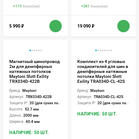
+
119
бонус(ов)
+
381
бонус(ов)
5 990
₽
19 090
₽
Магнитный шинопровод
Комплект из 4 угловых
2м для демпферных
соединителей для шин в
натяжных потолков
демпферные натяжные
Maytoni Slott Exility
потолки Maytoni Slott
TRX034D-422B
Exility TRA034D-CL-42S
Бренд:
Maytoni
Бренд:
Maytoni
Артикул:
TRX034D-422B
Артикул:
TRA034D-CL-42S
Защита IP:
20 (для сухих пом.)
Защита IP:
20 (для сухих пом.)
Высота:
52.7 мм
НАЛИЧИЕ: 50 ШТ.
Длина:
2000 мм
Ширина:
60.4 мм
НАЛИЧИЕ: 50 ШТ.