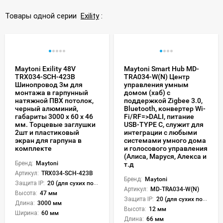
Товары одной серии
Exility
:
Maytoni Exility 48V
Maytoni Smart Hub MD-
TRX034-SCH-423B
TRA034-W(N) Центр
Шинопровод 3м для
управления умным
монтажа в гарпунный
домом (хаб) с
натяжной ПВХ потолок,
поддержкой Zigbee 3.0,
черный алюминий,
Bluetooth, конвертер Wi-
габариты 3000 x 60 x 46
Fi/RF=>DALI, питание
мм. Торцевые заглушки
USB-TYPE C, служит для
2шт и пластиковый
интеграции с любыми
экран для гарпуна в
системами умного дома
комплекте
и голосового управления
(Алиса, Маруся, Алекса и
Бренд:
Maytoni
т.д
Артикул:
TRX034-SCH-423B
Бренд:
Maytoni
Защита IP:
20 (для сухих пом.)
Артикул:
MD-TRA034-W(N)
Высота:
47 мм
Защита IP:
20 (для сухих пом.)
Длина:
3000 мм
Высота:
12 мм
Ширина:
60 мм
Длина:
66 мм