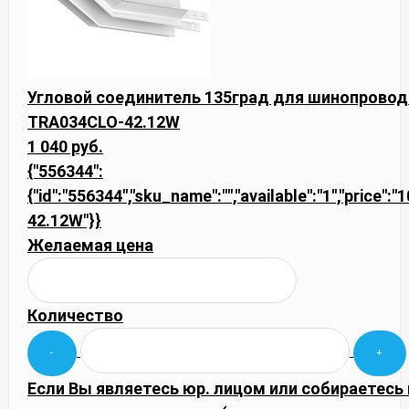
Угловой соединитель 135град для шинопроводов
TRA034CLO-42.12W
1 040 руб.
{"556344":
{"id":"556344","sku_name":"","available":"1","price"
42.12W"}}
Желаемая цена
Количество
Если Вы являетесь юр. лицом или собираетесь