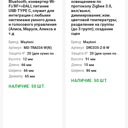
Bluetooth, конвертер Wi-
освещением по
Fi/RF=>DALI, питание
протоколу Zigbee 3.0,
USB-TYPE C, служит для
вкл/выкл;
интеграции с любыми
диммирование; изм.
системами умного дома
цветовой температуры;
и голосового управления
разделение на группы
(Алиса, Маруся, Алекса и
(до 3 групп); создание
т.д
сцен
Бренд:
Maytoni
Бренд:
Maytoni
Артикул:
MD-TRA034-W(N)
Артикул:
DRC035-Z-8-W
Защита IP:
20 (для сухих пом.)
Защита IP:
20 (для сухих пом.)
Высота:
12 мм
Высота:
91 мм
Длина:
66 мм
Длина:
15 мм
Ширина:
66 мм
Ширина:
86 мм
Диаметр:
65 мм
НАЛИЧИЕ: 50 ШТ.
НАЛИЧИЕ: 50 ШТ.