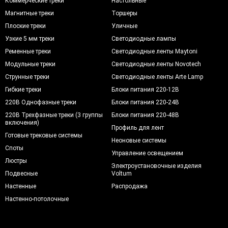
Коммерческие треки
Настольные
Магнитные треки
Торшеры
Плоские треки
Уличные
Узкие 5 мм треки
Светодиодные лампы
Ременные треки
Светодиодные ленты Maytoni
Модульные треки
Светодиодные ленты Novotech
Струнные треки
Светодиодные ленты Arte Lamp
Гибкие треки
Блоки питания 220-12В
220В Однофазные треки
Блоки питания 220-24В
220В Трехфазные треки (3 группы
Блоки питания 220-48В
включения)
Профиль для лент
Готовые трековые системы
Неоновые системы
Споты
Управление освещением
Люстры
Электроустановочные изделия
Подвесные
Voltum
Настенные
Распродажа
Настенно-потолочные