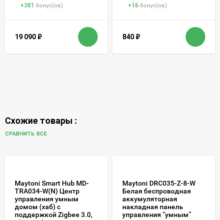
+
381
бонус(ов)
+
16
бонус(ов)
19 090
₽
840
₽
Схожие товары :
СРАВНИТЬ ВСЕ
Maytoni Smart Hub MD-
Maytoni DRC035-Z-8-W
TRA034-W(N) Центр
Белая беспроводная
управления умным
аккумуляторная
домом (хаб) с
накладная панель
поддержкой Zigbee 3.0,
управления “умным”