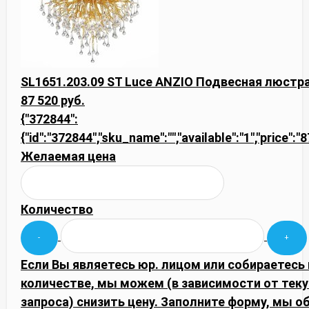
SL1651.203.09 ST Luce ANZIO Подвесная люстр
87 520 руб.
{"372844":
{"id":"372844","sku_name":"","available":"1","price":
Желаемая цена
Количество
Если Вы являетесь юр. лицом или собираетесь
количестве, мы можем (в зависимости от тек
запроса) снизить цену. Заполните форму, мы