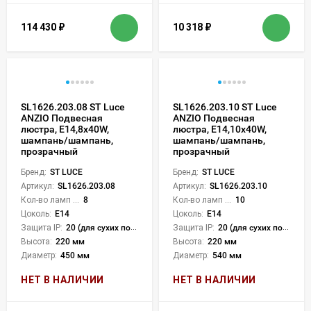
114 430
₽
10 318
₽
SL1626.203.08 ST Luce
SL1626.203.10 ST Luce
ANZIO Подвесная
ANZIO Подвесная
люстра, E14,8х40W,
люстра, E14,10х40W,
шампань/шампань,
шампань/шампань,
прозрачный
прозрачный
Бренд:
ST LUCE
Бренд:
ST LUCE
Артикул:
SL1626.203.08
Артикул:
SL1626.203.10
Кол-во ламп или LED:
8
Кол-во ламп или LED:
10
Цоколь:
E14
Цоколь:
E14
Защита IP:
20 (для сухих пом.)
Защита IP:
20 (для сухих пом.)
Высота:
220 мм
Высота:
220 мм
Диаметр:
450 мм
Диаметр:
540 мм
НЕТ В НАЛИЧИИ
НЕТ В НАЛИЧИИ