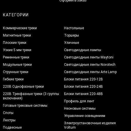
Оформить заказ
КАТЕГОРИИ
Коммерческие треки
Настольные
Магнитные треки
Торшеры
Плоские треки
Уличные
Узкие 5 мм треки
Светодиодные лампы
Ременные треки
Светодиодные ленты Maytoni
Модульные треки
Светодиодные ленты Novotech
Струнные треки
Светодиодные ленты Arte Lamp
Гибкие треки
Блоки питания 220-12В
220В Однофазные треки
Блоки питания 220-24В
220В Трехфазные треки (3 группы
Блоки питания 220-48В
включения)
Профиль для лент
Готовые трековые системы
Неоновые системы
Споты
Управление освещением
Люстры
Электроустановочные изделия
Подвесные
Voltum