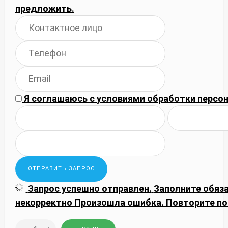
предложить.
Я соглашаюсь с
условиями обработки
персон
Запрос успешно отправлен.
Заполните обяз
некорректно
Произошла ошибка. Повторите по