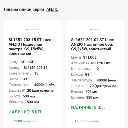
Товары одной серии
ANZIO
:
SL1651.203.15 ST Luce
SL1651.201.02 ST Luce
ANZIO Подвесная
ANZIO Настенное бра,
люстра, G9,15х5W,
G9,2х5W, золотистый
золотистый
Бренд:
ST LUCE
Бренд:
ST LUCE
Артикул:
SL1651.201.02
Артикул:
SL1651.203.15
Кол-во ламп или LED:
2
Кол-во ламп или LED:
15
Цоколь:
G9
Цоколь:
G9
Температура света:
4000K (нейтральный)
Температура света:
4000K (нейтральный)
Защита IP:
20 (для сухих пом.)
Защита IP:
20 (для сухих пом.)
Высота:
400 мм
Высота:
500 мм
Ширина:
320 мм
Диаметр:
1500 мм
НАЛИЧИЕ: 8 ШТ.
НАЛИЧИЕ: 8 ШТ.
+
2288
бонус(ов)
+
206
бонус(ов)