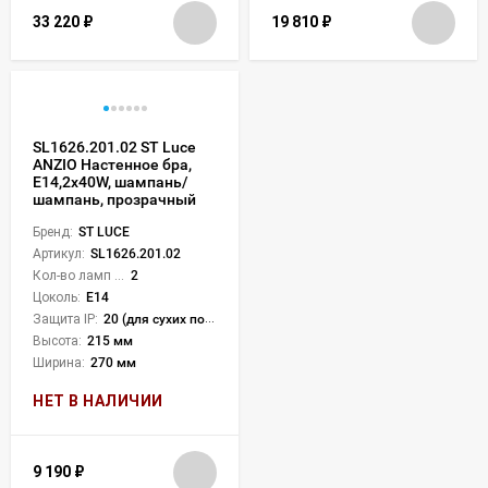
33 220
₽
19 810
₽
SL1626.201.02 ST Luce
ANZIO Настенное бра,
E14,2х40W, шампань/
шампань, прозрачный
Бренд:
ST LUCE
Артикул:
SL1626.201.02
Кол-во ламп или LED:
2
Цоколь:
E14
Защита IP:
20 (для сухих пом.)
Высота:
215 мм
Ширина:
270 мм
НЕТ В НАЛИЧИИ
9 190
₽