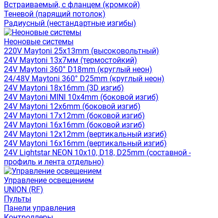
Встраиваемый, с фланцем (кромкой)
Теневой (парящий потолок)
Радиусный (нестандартные изгибы)
Неоновые системы
220V Maytoni 25x13mm (высоковольтный)
24V Maytoni 13x7мм (термостойкий)
24V Maytoni 360° D18mm (круглый неон)
24/48V Maytoni 360° D25mm (круглый неон)
24V Maytoni 18x16mm (3D изгиб)
24V Maytoni MINI 10x4mm (боковой изгиб)
24V Maytoni 12x6mm (боковой изгиб)
24V Maytoni 17x12mm (боковой изгиб)
24V Maytoni 16x16mm (боковой изгиб)
24V Maytoni 12x12mm (вертикальный изгиб)
24V Maytoni 16x16mm (вертикальный изгиб)
24V Lightstar NEON 10x10, D18, D25mm (составной -
профиль и лента отдельно)
Управление освещением
UNION (RF)
Пульты
Панели управления
Контроллеры