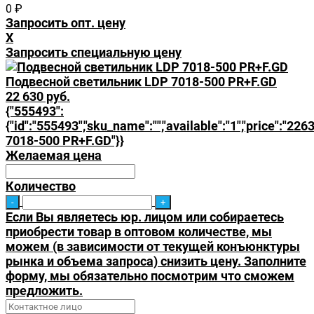
0
₽
Запросить опт. цену
X
Запросить специальную цену
Подвесной светильник LDP 7018-500 PR+F.GD
22 630 руб.
{"555493":
{"id":"555493","sku_name":"","available":"1","price":"226
7018-500 PR+F.GD"}}
Желаемая цена
Количество
Если Вы являетесь юр. лицом или собираетесь
приобрести товар в оптовом количестве, мы
можем (в зависимости от текущей конъюнктуры
рынка и объема запроса) снизить цену. Заполните
форму, мы обязательно посмотрим что сможем
предложить.