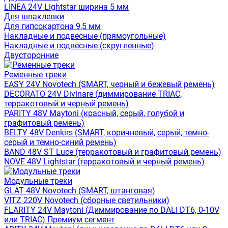
LINEA 24V Lightstar ширина 5 мм
Для шпаклевки
Для гипсокартона 9,5 мм
Накладные и подвесные (прямоугольные)
Накладные и подвесные (скругленные)
Двусторонние
Ременные треки
EASY 24V Novotech (SMART, черный и бежевый ремень)
DECORATO 24V Divinare (диммирование TRIAC,
терракотовый и черный ремень)
PARITY 48V Maytoni (красный, серый, голубой и
графитовый ремень)
BELTY 48V Denkirs (SMART, коричневый, серый, темно-
серый и темно-синий ремень)
BAND 48V ST Luce (терракотовый и графитовый ремень)
NOVE 48V Lightstar (терракотовый и черный ремень)
Модульные треки
GLAT 48V Novotech (SMART, штанговая)
VITZ 220V Novotech (сборные светильники)
FLARITY 24V Maytoni (Диммирование по DALI DT6, 0-10V
или TRIAC) Премиум сегмент