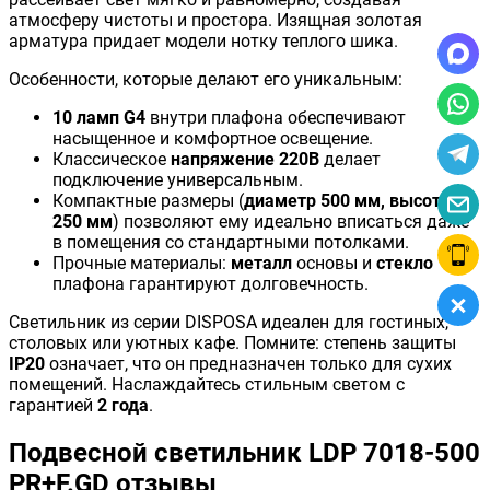
атмосферу чистоты и простора. Изящная золотая
арматура придает модели нотку теплого шика.
Особенности, которые делают его уникальным:
10 ламп G4
внутри плафона обеспечивают
насыщенное и комфортное освещение.
Классическое
напряжение 220В
делает
подключение универсальным.
Компактные размеры (
диаметр 500 мм, высота
250 мм
) позволяют ему идеально вписаться даже
в помещения со стандартными потолками.
Прочные материалы:
металл
основы и
стекло
плафона гарантируют долговечность.
Светильник из серии DISPOSA идеален для гостиных,
столовых или уютных кафе. Помните: степень защиты
IP20
означает, что он предназначен только для сухих
помещений. Наслаждайтесь стильным светом с
гарантией
2 года
.
Подвесной светильник LDP 7018-500
PR+F.GD отзывы