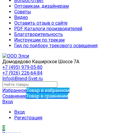
Вопрос-ответ
Оптовикам, дизайнерам
Советы
Видео
Оставить отзыв о сайте
PDF Каталоги производителей
Благотворительность
Инструкции по трекам
Гид по подбору трекового освещения
Домодедово Каширское Шоссе 7А
+7 (495) 979-05-80
+7 (926) 226-64-84
Info@Brend-Svet.ru
Избранное
Товар в избранном
Сравнение
Товар в сравнении
Вход
Вход
Регистрация
0