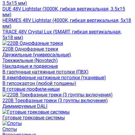
3.5x15 мм)
DUE 48V Lightstar (3000К, гибкая вертикальная, 3.5x15
мм)
HERMES 48V Lightstar (4000К, гибкая вертикальная, 5x18
мм)
TRACE 48V Crystal Lux (SMART, гибкая вертикальная,
5x18 мм)
220В Однофазные треки
Двужильные (универсальные)
Трехжильные (Novotech)
Накладные и подвесные
В гарпунные натяжные потолки (ПВХ)
В демпферные натяжные потолки (тканевые)
В гипсокартон (любой толщины)
В готовые профили-ниши
220В Трехфазные треки (3 группы включения)
Диммируемые DALI
Готовые трековые системы
Споты
Встраиваемые