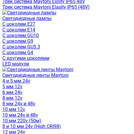
Трек система Maytoni Exility IP65 48V
Трек система Maytoni Elasity IP65 (48V)
Светодиодные лампы
С цоколем E27
С цоколем E14
С цоколем GU10
С цоколем G9
С цоколем GU5.3
С цоколем G4
С другими цоколями
LED модули
Светодиодные ленты Maytoni
4 и 5 мм 24v
5 мм 12v
6 мм 24v
8 мм 12v
8 мм 24v и 48v
10 мм 12v
10 мм 24v и 48v
10 мм 220v (50м)
8 и 10 мм 24v (High CRI98)
12 мм 24v