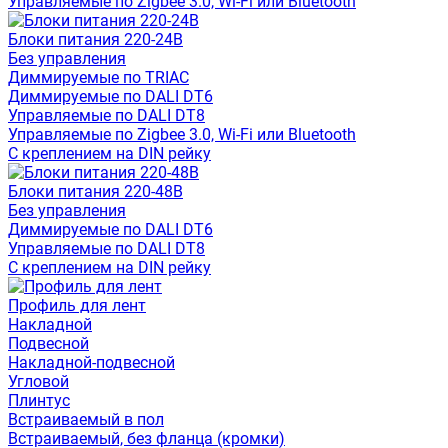
Управляемые по Zigbee 3.0, Wi-Fi или Bluetooth
Блоки питания 220-24В
Без управления
Диммируемые по TRIAC
Диммируемые по DALI DT6
Управляемые по DALI DT8
Управляемые по Zigbee 3.0, Wi-Fi или Bluetooth
С креплением на DIN рейку
Блоки питания 220-48В
Без управления
Диммируемые по DALI DT6
Управляемые по DALI DT8
С креплением на DIN рейку
Профиль для лент
Накладной
Подвесной
Накладной-подвесной
Угловой
Плинтус
Встраиваемый в пол
Встраиваемый, без фланца (кромки)