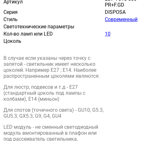
Артикул
PR+F.GD
Серия
DISPOSA
Стиль
Современный
Светотехнические параметры
Кол-во ламп или LED
10
Цоколь
В случае если указаны через точку с
запятой - светильник имеет несколько
цоколей. Например E27 ; E14. Наиболее
распространенным цоколями являются:
Для люстр, подвесов и т.д - E27
(стандартный цоколь под лампы с
колбами), E14 (миньон)
Для спотов (точечного света) - GU10, G5.3,
GU5.3, GX5.3, G9, G4, GU4
LED модуль - не сменный светодиодный
модуль вмонтированный в плафон или
под рассеиватель светильника.